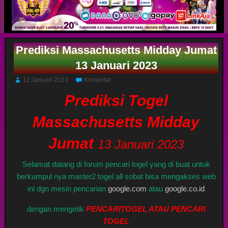
Prediksi Massachusetts Midday Jumat
13 Januari 2023
12 Januari 2023
Komentar
Prediksi Togel
Massachusetts Midday
Jumat
13 Januari 2023
Selamat datang di forum pencari togel yang di buat untuk
berkumpul nya master2 togel all sobat bisa mengakses web
ini dgn mesin pencarian
google.com
atau
google.co.id
dengan mengetik
PENCARITOGEL ATAU PENCARI
TOGEL