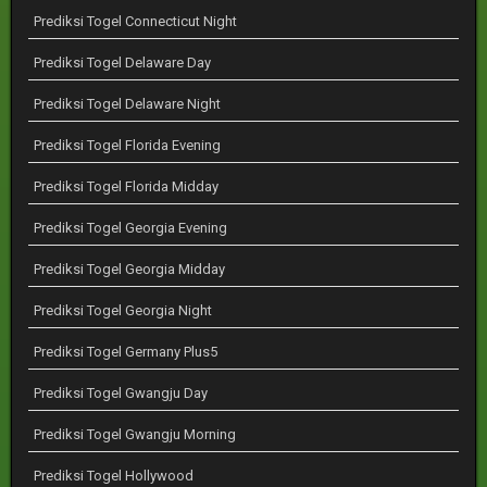
Prediksi Togel Connecticut Night
Prediksi Togel Delaware Day
Prediksi Togel Delaware Night
Prediksi Togel Florida Evening
Prediksi Togel Florida Midday
Prediksi Togel Georgia Evening
Prediksi Togel Georgia Midday
Prediksi Togel Georgia Night
Prediksi Togel Germany Plus5
Prediksi Togel Gwangju Day
Prediksi Togel Gwangju Morning
Prediksi Togel Hollywood