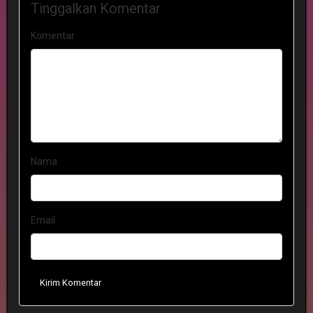
Tinggalkan Komentar
Komentar
Nama
Email
Kirim Komentar