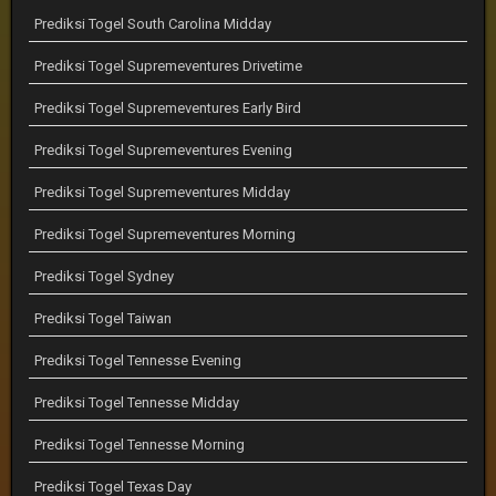
Prediksi Togel South Carolina Midday
Prediksi Togel Supremeventures Drivetime
Prediksi Togel Supremeventures Early Bird
Prediksi Togel Supremeventures Evening
Prediksi Togel Supremeventures Midday
Prediksi Togel Supremeventures Morning
Prediksi Togel Sydney
Prediksi Togel Taiwan
Prediksi Togel Tennesse Evening
Prediksi Togel Tennesse Midday
Prediksi Togel Tennesse Morning
Prediksi Togel Texas Day