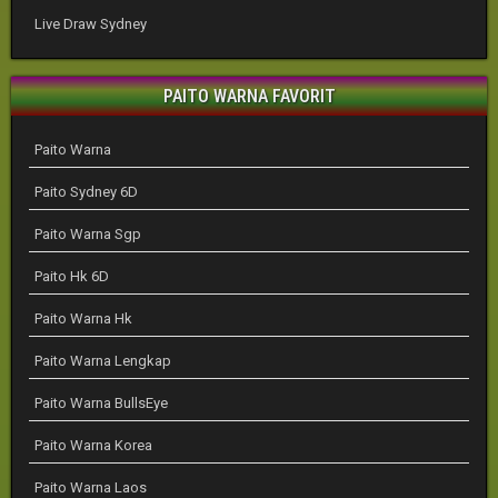
Live Draw Sydney
PAITO WARNA FAVORIT
Paito Warna
Paito Sydney 6D
Paito Warna Sgp
Paito Hk 6D
Paito Warna Hk
Paito Warna Lengkap
Paito Warna BullsEye
Paito Warna Korea
Paito Warna Laos