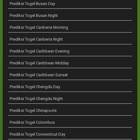
Prediksi Togel Busan Day
Prediksi Togel Busan Night
Prediksi Togel Canberra Morning
Prediksi Togel Canberra Night
Prediksi Togel Caribbean Evening
Prediksi Togel Caribbean Midday
Prediksi Togel Caribbean Sunset
Prediksi Togel Chengdu Day
Prediksi Togel Chengdu Night
Prediksi Togel Chinapools
Prediksi Togel Colombus
Prediksi Togel Connecticut Day