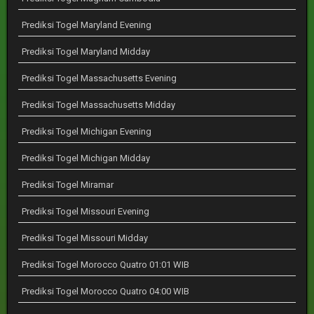
Prediksi Togel Maryland Evening
Prediksi Togel Maryland Midday
Prediksi Togel Massachusetts Evening
Prediksi Togel Massachusetts Midday
Prediksi Togel Michigan Evening
Prediksi Togel Michigan Midday
Prediksi Togel Miramar
Prediksi Togel Missouri Evening
Prediksi Togel Missouri Midday
Prediksi Togel Morocco Quatro 01:01 WIB
Prediksi Togel Morocco Quatro 04:00 WIB