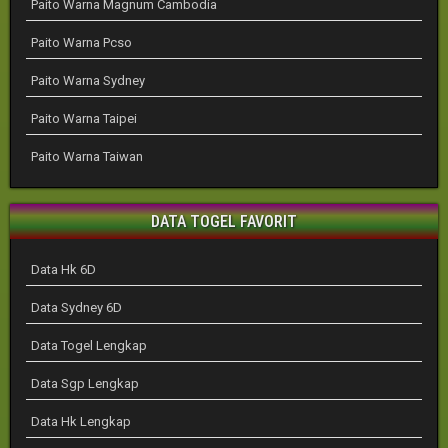
Paito Warna Magnum Cambodia
Paito Warna Pcso
Paito Warna Sydney
Paito Warna Taipei
Paito Warna Taiwan
DATA TOGEL FAVORIT
Data Hk 6D
Data Sydney 6D
Data Togel Lengkap
Data Sgp Lengkap
Data Hk Lengkap