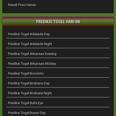
Result Pcso Harian
PREDIKSI TOGEL HARI INI
Prediksi Togel Adelaide Day
Prediksi Togel Adelaide Night
Prediksi Togel Arkansas Evening
Prediksi Togel Arkansas Midday
Prediksi Togel Bonoloto
Prediksi Togel Brisbane Day
Prediksi Togel Brisbane Night
Prediksi Togel Bulls Eye
Prediksi Togel Busan Day