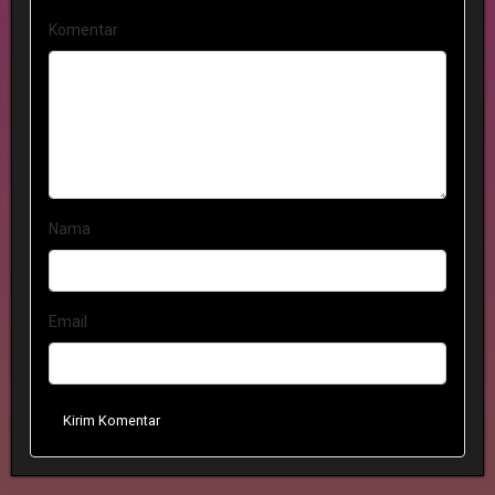
Komentar
Nama
Email
Kirim Komentar