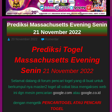
Prediksi Massachusetts Evening Senin
21 November 2022
20 November 2022
Komentar
Prediksi Togel
Massachusetts Evening
Senin
21 November 2022
Selamat datang di forum pencari togel yang di buat untuk
berkumpul nya master2 togel all sobat bisa mengakses web
ini dgn mesin pencarian
google.com
atau
google.co.id
dengan mengetik
PENCARITOGEL ATAU PENCARI
TOGEL