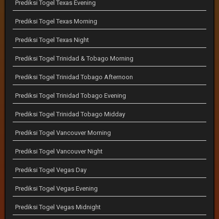
Prediksi Togel Texas Evening
Prediksi Togel Texas Morning
Prediksi Togel Texas Night
Prediksi Togel Trinidad & Tobago Morning
Prediksi Togel Trinidad Tobago Afternoon
Prediksi Togel Trinidad Tobago Evening
Prediksi Togel Trinidad Tobago Midday
Prediksi Togel Vancouver Morning
Prediksi Togel Vancouver Night
Prediksi Togel Vegas Day
Prediksi Togel Vegas Evening
Prediksi Togel Vegas Midnight