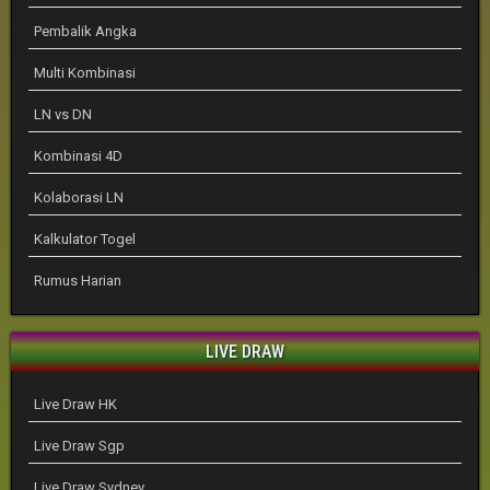
Pembalik Angka
Multi Kombinasi
LN vs DN
Kombinasi 4D
Kolaborasi LN
Kalkulator Togel
Rumus Harian
LIVE DRAW
Live Draw HK
Live Draw Sgp
Live Draw Sydney