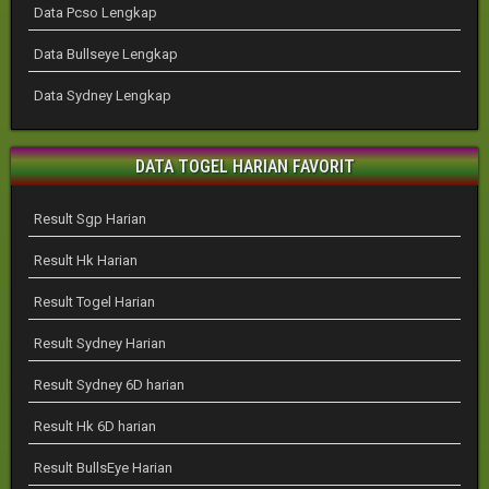
Data Pcso Lengkap
Data Bullseye Lengkap
Data Sydney Lengkap
DATA TOGEL HARIAN FAVORIT
Result Sgp Harian
Result Hk Harian
Result Togel Harian
Result Sydney Harian
Result Sydney 6D harian
Result Hk 6D harian
Result BullsEye Harian