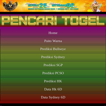
Home
Paito Warna
Prediksi Bullseye
Prediksi Sydney
Prediksi SGP
Prediksi PCSO
Prediksi HK
Data Hk 6D
Data Sydney 6D