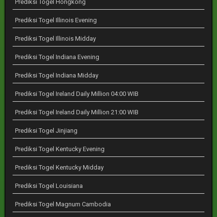
Prediksi Togel Hongkong
Prediksi Togel Illinois Evening
Prediksi Togel Illinois Midday
Prediksi Togel Indiana Evening
Prediksi Togel Indiana Midday
Prediksi Togel Ireland Daily Million 04:00 WIB
Prediksi Togel Ireland Daily Million 21:00 WIB
Prediksi Togel Jinjiang
Prediksi Togel Kentucky Evening
Prediksi Togel Kentucky Midday
Prediksi Togel Louisiana
Prediksi Togel Magnum Cambodia