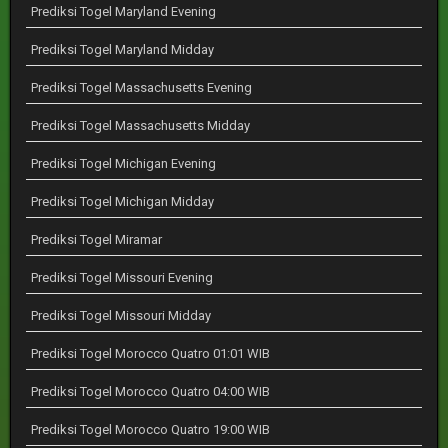
Prediksi Togel Maryland Evening
Prediksi Togel Maryland Midday
Prediksi Togel Massachusetts Evening
Prediksi Togel Massachusetts Midday
Prediksi Togel Michigan Evening
Prediksi Togel Michigan Midday
Prediksi Togel Miramar
Prediksi Togel Missouri Evening
Prediksi Togel Missouri Midday
Prediksi Togel Morocco Quatro 01:01 WIB
Prediksi Togel Morocco Quatro 04:00 WIB
Prediksi Togel Morocco Quatro 19:00 WIB