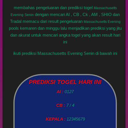
membahas pengeluaran dan prediksi togel
Massachusetts
dengan mencari AI , CB , Ck , AM , SHIO dan
Evening
Senin
Tradal memacu dari result pengeluaran
Massachusetts Evening
pools kemaren dan minggu lalu menjadikan prediksi yang jitu
dan akurat untuk mencari angka togel yang akan result hari
ini
ikuti prediksi Massachusetts Evening Senin di bawah ini
PREDIKSI TOGEL HARI INI
AI :
0127
CB :
7 / 4
KEPALA :
12345679