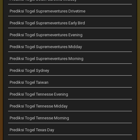
Prediksi Togel Supremeventures Drivetime
Prediksi Togel Supremeventures Early Bird
Prediksi Togel Supremeventures Evening
Prediksi Togel Supremeventures Midday
Prediksi Togel Supremeventures Morning
Prediksi Togel Sydney
Prediksi Togel Taiwan
Prediksi Togel Tennesse Evening
Prediksi Togel Tennesse Midday
Prediksi Togel Tennesse Morning
Prediksi Togel Texas Day