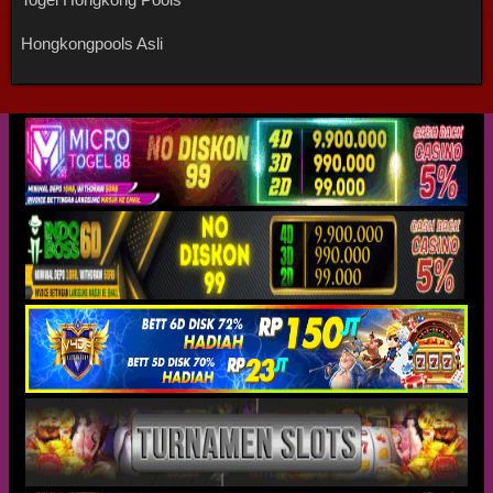
Hongkongpools Asli