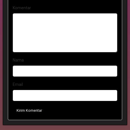
Komentar
Nama
Email
Kirim Komentar