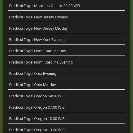
Prediksi Togel Morocco Quatro 22:00 WIB
Prediksi Togel New Jersey Evening
Prediksi Togel New Jersey Midday
Prediksi Togel New York Evening
Prediksi Togel North Carolina Day
Prediksi Togel North Carolina Evening
Prediksi Togel Ohio Evening
Prediksi Togel Ohio Midday
Prediksi Togel Oregon 04:00 WIB
Prediksi Togel Oregon 07:00 WIB
Prediksi Togel Oregon 10:00 WIB
Prediksi Togel Oregon 13:00 WIB