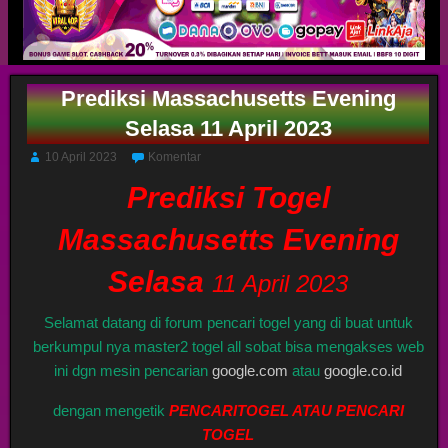
Prediksi Massachusetts Evening
Selasa 11 April 2023
10 April 2023
Komentar
Prediksi Togel
Massachusetts Evening
Selasa
11 April 2023
Selamat datang di forum pencari togel yang di buat untuk
berkumpul nya master2 togel all sobat bisa mengakses web
ini dgn mesin pencarian
google.com
atau
google.co.id
dengan mengetik
PENCARITOGEL ATAU PENCARI
TOGEL