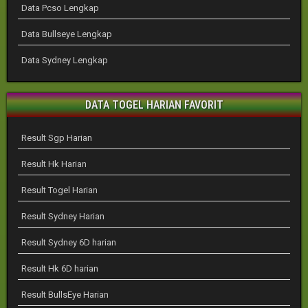
Data Pcso Lengkap
Data Bullseye Lengkap
Data Sydney Lengkap
DATA TOGEL HARIAN FAVORIT
Result Sgp Harian
Result Hk Harian
Result Togel Harian
Result Sydney Harian
Result Sydney 6D harian
Result Hk 6D harian
Result BullsEye Harian