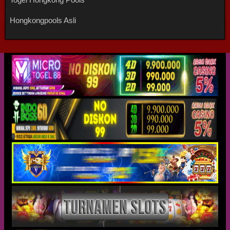
Hongkongpools Asli