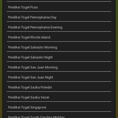
Prediksi Togel Pcso
Prediksi Togel Pennsylvania Day
Prediksi Togel Pennsylvania Evening
Prediksi Togel Rhode Island
Prediksi Togel Salvador Morning
Prediksi Togel Salvador Night
Prediksi Togel San Juan Morning
Prediksi Togel San Juan Night
Prediksi Togel Sazka Poledni
Prediksi Togel Sazka Vecer
Prediksi Togel Singapore
Prediksi Togel South Carolina Midday