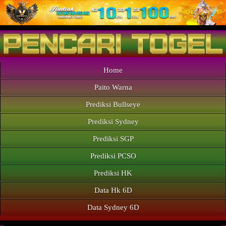
Home
Paito Warna
Prediksi Bullseye
Prediksi Sydney
Prediksi SGP
Prediksi PCSO
Prediksi HK
Data Hk 6D
Data Sydney 6D