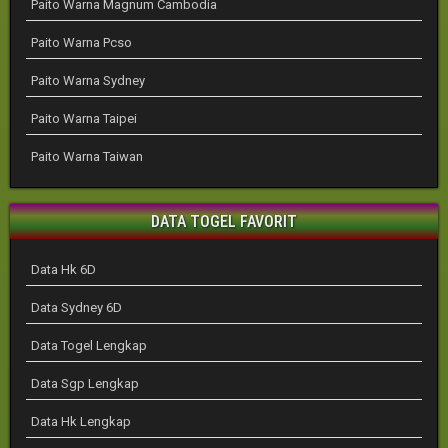
Paito Warna Magnum Cambodia
Paito Warna Pcso
Paito Warna Sydney
Paito Warna Taipei
Paito Warna Taiwan
DATA TOGEL FAVORIT
Data Hk 6D
Data Sydney 6D
Data Togel Lengkap
Data Sgp Lengkap
Data Hk Lengkap