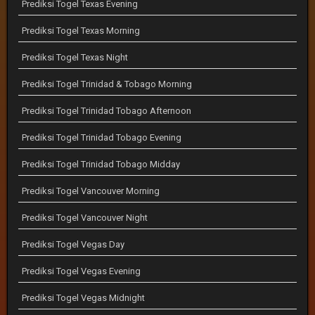
Prediksi Togel Texas Evening
Prediksi Togel Texas Morning
Prediksi Togel Texas Night
Prediksi Togel Trinidad & Tobago Morning
Prediksi Togel Trinidad Tobago Afternoon
Prediksi Togel Trinidad Tobago Evening
Prediksi Togel Trinidad Tobago Midday
Prediksi Togel Vancouver Morning
Prediksi Togel Vancouver Night
Prediksi Togel Vegas Day
Prediksi Togel Vegas Evening
Prediksi Togel Vegas Midnight