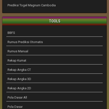
Prediksi Togel Magnum Cambodia
TOOLS
BBFS
Rumus Prediksi Otomatis
Rumus Manual
Rekap Kumat
Rekap Angka CT
Rekap Angka 3D
Rekap Angka 2D
Pola Dasar All
Pola Dasar