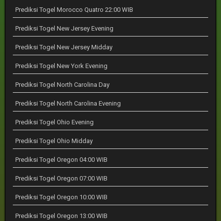
Prediksi Togel Morocco Quatro 22:00 WIB
Prediksi Togel New Jersey Evening
Prediksi Togel New Jersey Midday
Prediksi Togel New York Evening
Prediksi Togel North Carolina Day
Prediksi Togel North Carolina Evening
Prediksi Togel Ohio Evening
Prediksi Togel Ohio Midday
Prediksi Togel Oregon 04:00 WIB
Prediksi Togel Oregon 07:00 WIB
Prediksi Togel Oregon 10:00 WIB
Prediksi Togel Oregon 13:00 WIB