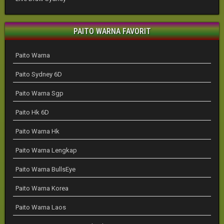
PAITO WARNA FAVORIT
Paito Warna
Paito Sydney 6D
Paito Warna Sgp
Paito Hk 6D
Paito Warna Hk
Paito Warna Lengkap
Paito Warna BullsEye
Paito Warna Korea
Paito Warna Laos