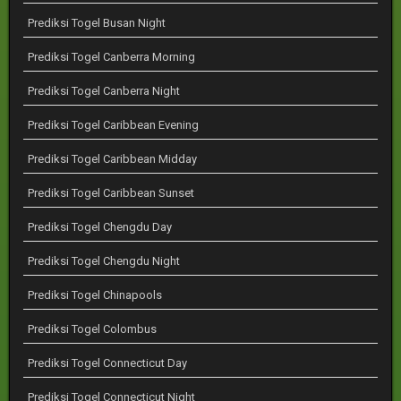
Prediksi Togel Busan Night
Prediksi Togel Canberra Morning
Prediksi Togel Canberra Night
Prediksi Togel Caribbean Evening
Prediksi Togel Caribbean Midday
Prediksi Togel Caribbean Sunset
Prediksi Togel Chengdu Day
Prediksi Togel Chengdu Night
Prediksi Togel Chinapools
Prediksi Togel Colombus
Prediksi Togel Connecticut Day
Prediksi Togel Connecticut Night