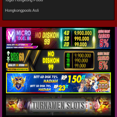
Hongkongpools Asli