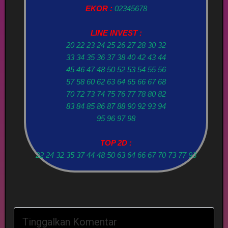
EKOR :
02345678
LINE INVEST :
20 22 23 24 25 26 27 28 30 32
33 34 35 36 37 38 40 42 43 44
45 46 47 48 50 52 53 54 55 56
57 58 60 62 63 64 65 66 67 68
70 72 73 74 75 76 77 78 80 82
83 84 85 86 87 88 90 92 93 94
95 96 97 98
TOP 2D :
22 24 32 35 37 44 48 50 63 64 66 67 70 73 77 93
Tinggalkan Komentar