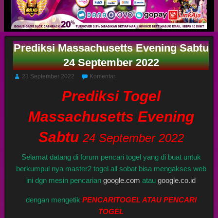
Prediksi Massachusetts Evening Sabtu
24 September 2022
23 September 2022
Komentar
Prediksi Togel
Massachusetts Evening
Sabtu
24 September 2022
Selamat datang di forum pencari togel yang di buat untuk
berkumpul nya master2 togel all sobat bisa mengakses web
ini dgn mesin pencarian
google.com
atau
google.co.id
dengan mengetik
PENCARITOGEL ATAU PENCARI
TOGEL