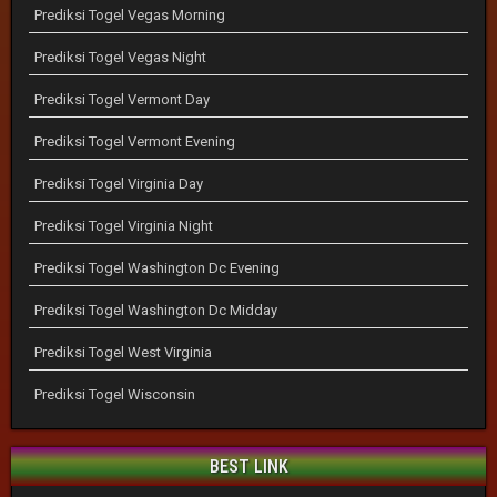
Prediksi Togel Vegas Morning
Prediksi Togel Vegas Night
Prediksi Togel Vermont Day
Prediksi Togel Vermont Evening
Prediksi Togel Virginia Day
Prediksi Togel Virginia Night
Prediksi Togel Washington Dc Evening
Prediksi Togel Washington Dc Midday
Prediksi Togel West Virginia
Prediksi Togel Wisconsin
BEST LINK