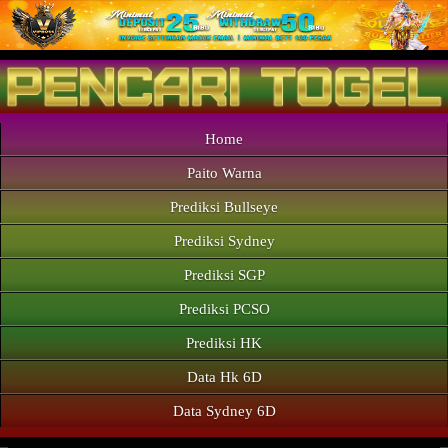
Home
Paito Warna
Prediksi Bullseye
Prediksi Sydney
Prediksi SGP
Prediksi PCSO
Prediksi HK
Data Hk 6D
Data Sydney 6D