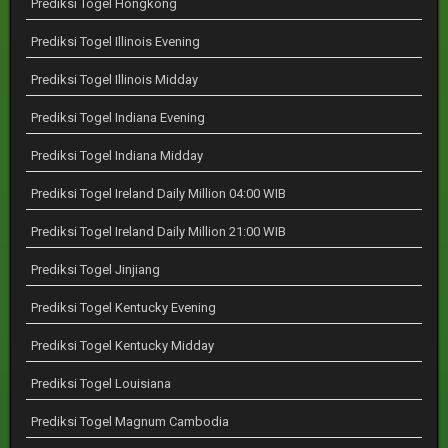
Prediksi Togel Hongkong
Prediksi Togel Illinois Evening
Prediksi Togel Illinois Midday
Prediksi Togel Indiana Evening
Prediksi Togel Indiana Midday
Prediksi Togel Ireland Daily Million 04:00 WIB
Prediksi Togel Ireland Daily Million 21:00 WIB
Prediksi Togel Jinjiang
Prediksi Togel Kentucky Evening
Prediksi Togel Kentucky Midday
Prediksi Togel Louisiana
Prediksi Togel Magnum Cambodia