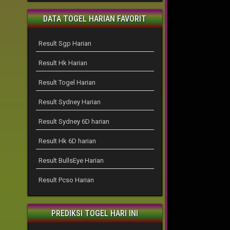
DATA TOGEL HARIAN FAVORIT
Result Sgp Harian
Result Hk Harian
Result Togel Harian
Result Sydney Harian
Result Sydney 6D harian
Result Hk 6D harian
Result BullsEye Harian
Result Pcso Harian
PREDIKSI TOGEL HARI INI