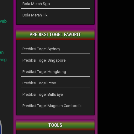
Bola Merah Sgp
Bola Merah Hk
 web
PREDIKSI TOGEL FAVORIT
Prediksi Togel Sydney
an
yang
Prediksi Togel Singapore
Prediksi Togel Hongkong
Prediksi Togel Pcso
Prediksi Togel Bulls Eye
Prediksi Togel Magnum Cambodia
TOOLS