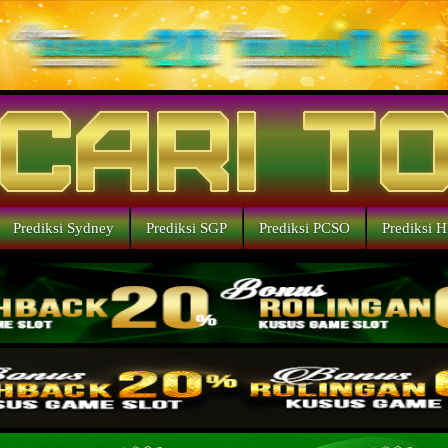
Prediksi Sydney
Prediksi SGP
Prediksi PCSO
Prediksi 