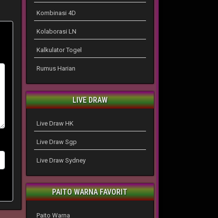
Kombinasi 4D
Kolaborasi LN
Kalkulator Togel
Rumus Harian
LIVE DRAW
Live Draw HK
Live Draw Sgp
Live Draw Sydney
PAITO WARNA FAVORIT
Paito Warna