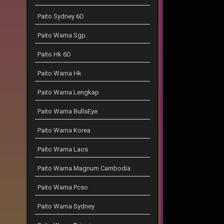
Paito Sydney 6D
Paito Warna Sgp
Paito Hk 6D
Paito Warna Hk
Paito Warna Lengkap
Paito Warna BullsEye
Paito Warna Korea
Paito Warna Laos
Paito Warna Magnum Cambodia
Paito Warna Pcso
Paito Warna Sydney