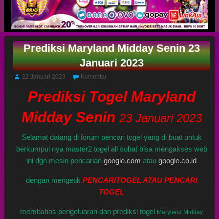
Prediksi Maryland Midday Senin 23
Januari 2023
22 Januari 2023
Komentar
Prediksi Togel Maryland
Midday Senin
23 Januari 2023
Selamat datang di forum pencari togel yang di buat untuk
berkumpul nya master2 togel all sobat bisa mengakses web
ini dgn mesin pencarian
google.com
atau
google.co.id
dengan mengetik
PENCARITOGEL ATAU PENCARI
TOGEL
membahas pengeluaran dan prediksi togel
Maryland Midday