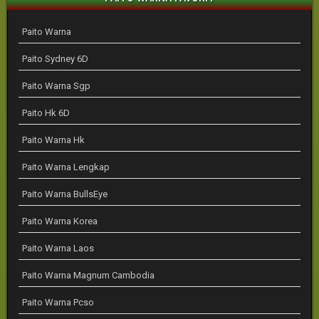
Paito Warna
Paito Sydney 6D
Paito Warna Sgp
Paito Hk 6D
Paito Warna Hk
Paito Warna Lengkap
Paito Warna BullsEye
Paito Warna Korea
Paito Warna Laos
Paito Warna Magnum Cambodia
Paito Warna Pcso