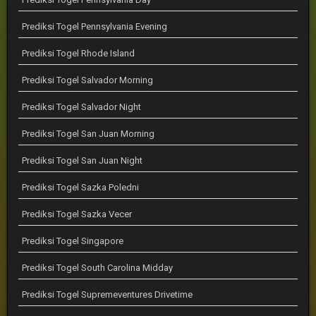
Prediksi Togel Pennsylvania Evening
Prediksi Togel Rhode Island
Prediksi Togel Salvador Morning
Prediksi Togel Salvador Night
Prediksi Togel San Juan Morning
Prediksi Togel San Juan Night
Prediksi Togel Sazka Poledni
Prediksi Togel Sazka Vecer
Prediksi Togel Singapore
Prediksi Togel South Carolina Midday
Prediksi Togel Supremeventures Drivetime