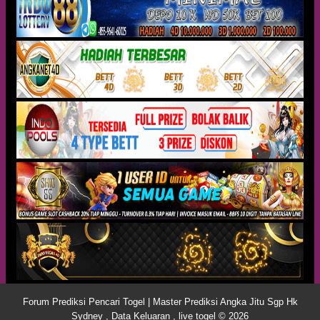
Forum Prediksi Pencari Togel | Master Prediksi Angka Jitu Sgp Hk
Sydney , Data Keluaran , live togel © 2026