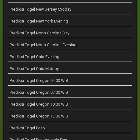
Prediksi Togel New Jersey Midday
Prediksi Togel New York Evening
Prediksi Togel North Carolina Day
Prediksi Togel North Carolina Evening
Prediksi Togel Ohio Evening
Prediksi Togel Ohio Midday
Prediksi Togel Oregon 04:00 WIB
Prediksi Togel Oregon 07:00 WIB
Prediksi Togel Oregon 10:00 WIB
Prediksi Togel Oregon 13:00 WIB
Prediksi Togel Pcso
Prediksi Togel Pennsylvania Day