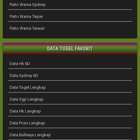
Paito Warna Sydney
Paito Warna Taipei
Paito Warna Taiwan
DATA TOGEL FAVORIT
Data Hk 6D
Data Sydney 6D
Data Togel Lengkap
Data Sgp Lengkap
Data Hk Lengkap
Data Pcso Lengkap
Data Bullseye Lengkap