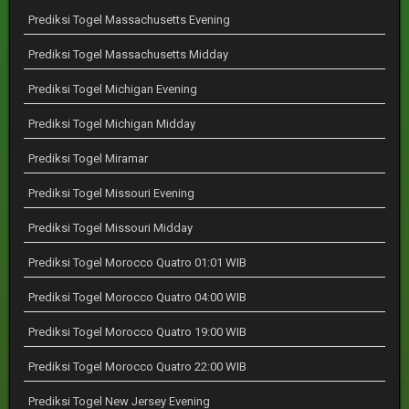
Prediksi Togel Massachusetts Evening
Prediksi Togel Massachusetts Midday
Prediksi Togel Michigan Evening
Prediksi Togel Michigan Midday
Prediksi Togel Miramar
Prediksi Togel Missouri Evening
Prediksi Togel Missouri Midday
Prediksi Togel Morocco Quatro 01:01 WIB
Prediksi Togel Morocco Quatro 04:00 WIB
Prediksi Togel Morocco Quatro 19:00 WIB
Prediksi Togel Morocco Quatro 22:00 WIB
Prediksi Togel New Jersey Evening