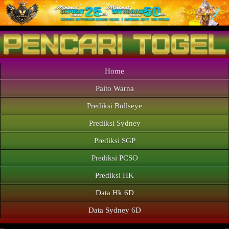
Home
Paito Warna
Prediksi Bullseye
Prediksi Sydney
Prediksi SGP
Prediksi PCSO
Prediksi HK
Data Hk 6D
Data Sydney 6D