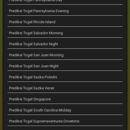
Prediksi Togel Pennsylvania Evening
Prediksi Togel Rhode Island
Prediksi Togel Salvador Morning
Prediksi Togel Salvador Night
Prediksi Togel San Juan Morning
Prediksi Togel San Juan Night
Prediksi Togel Sazka Poledni
Prediksi Togel Sazka Vecer
Prediksi Togel Singapore
Prediksi Togel South Carolina Midday
Prediksi Togel Supremeventures Drivetime