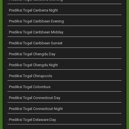
Prediksi Togel Canberra Night
Prediksi Togel Caribbean Evening
Prediksi Togel Caribbean Midday
Prediksi Togel Caribbean Sunset
Prediksi Togel Chengdu Day
Prediksi Togel Chengdu Night
Prediksi Togel Chinapools
Prediksi Togel Colombus
Prediksi Togel Connecticut Day
Prediksi Togel Connecticut Night
Prediksi Togel Delaware Day