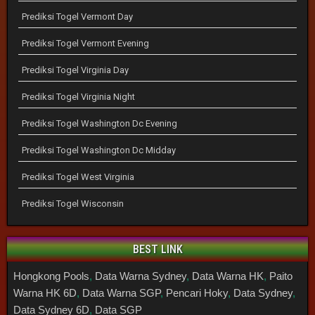
Prediksi Togel Vermont Day
Prediksi Togel Vermont Evening
Prediksi Togel Virginia Day
Prediksi Togel Virginia Night
Prediksi Togel Washington Dc Evening
Prediksi Togel Washington Dc Midday
Prediksi Togel West Virginia
Prediksi Togel Wisconsin
BEST LINK
Hongkong Pools
,
Data Warna Sydney
,
Data Warna HK
,
Paito
Warna HK 6D
,
Data Warna SGP
,
Pencari Hoky
,
Data Sydney
,
Data Sydney 6D
,
Data SGP