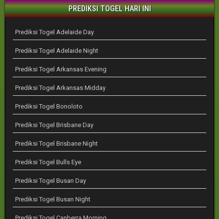
PREDIKSI TOGEL HARI INI
Prediksi Togel Adelaide Day
Prediksi Togel Adelaide Night
Prediksi Togel Arkansas Evening
Prediksi Togel Arkansas Midday
Prediksi Togel Bonoloto
Prediksi Togel Brisbane Day
Prediksi Togel Brisbane Night
Prediksi Togel Bulls Eye
Prediksi Togel Busan Day
Prediksi Togel Busan Night
Prediksi Togel Canberra Morning