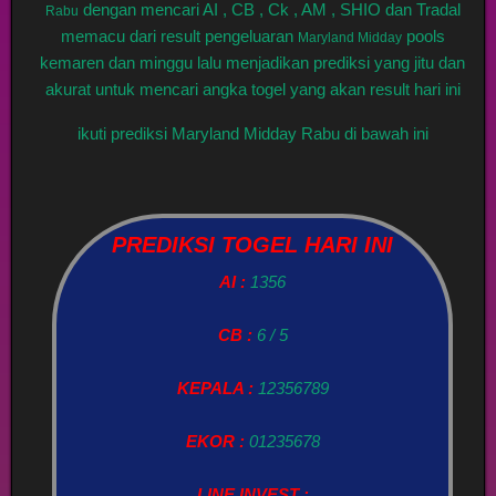
dengan mencari AI , CB , Ck , AM , SHIO dan Tradal
Rabu
memacu dari result pengeluaran
pools
Maryland Midday
kemaren dan minggu lalu menjadikan prediksi yang jitu dan
akurat untuk mencari angka togel yang akan result hari ini
ikuti prediksi Maryland Midday Rabu di bawah ini
PREDIKSI TOGEL HARI INI
AI :
1356
CB :
6 / 5
KEPALA :
12356789
EKOR :
01235678
LINE INVEST :