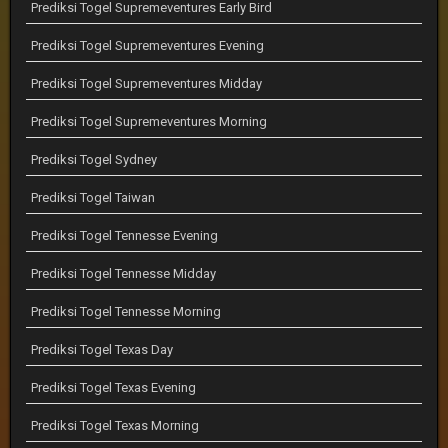
Prediksi Togel Supremeventures Early Bird
Prediksi Togel Supremeventures Evening
Prediksi Togel Supremeventures Midday
Prediksi Togel Supremeventures Morning
Prediksi Togel Sydney
Prediksi Togel Taiwan
Prediksi Togel Tennesse Evening
Prediksi Togel Tennesse Midday
Prediksi Togel Tennesse Morning
Prediksi Togel Texas Day
Prediksi Togel Texas Evening
Prediksi Togel Texas Morning