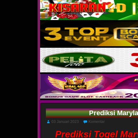
Prediksi Maryl
03 Januari 2023
Komentar
Prediksi Togel Ma