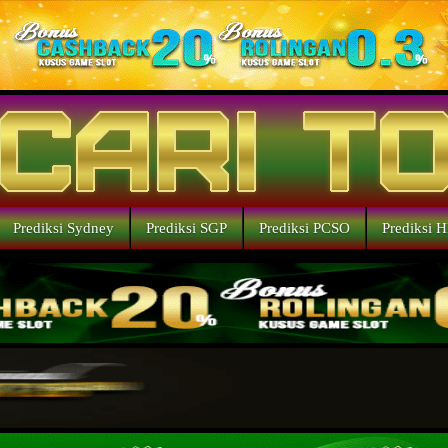
Prediksi Sydney
Prediksi SGP
Prediksi PCSO
Prediksi 