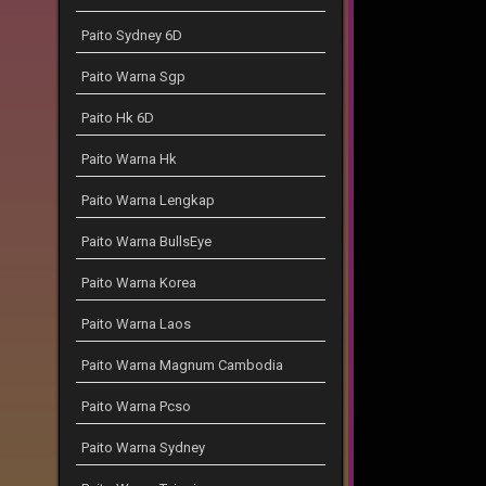
Paito Sydney 6D
Paito Warna Sgp
Paito Hk 6D
Paito Warna Hk
Paito Warna Lengkap
Paito Warna BullsEye
Paito Warna Korea
Paito Warna Laos
Paito Warna Magnum Cambodia
Paito Warna Pcso
Paito Warna Sydney