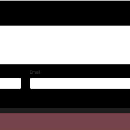
Email