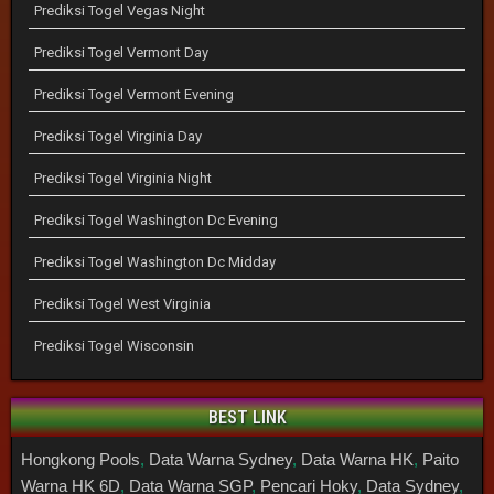
Prediksi Togel Vegas Night
Prediksi Togel Vermont Day
Prediksi Togel Vermont Evening
Prediksi Togel Virginia Day
Prediksi Togel Virginia Night
Prediksi Togel Washington Dc Evening
Prediksi Togel Washington Dc Midday
Prediksi Togel West Virginia
Prediksi Togel Wisconsin
BEST LINK
Hongkong Pools
,
Data Warna Sydney
,
Data Warna HK
,
Paito
Warna HK 6D
,
Data Warna SGP
,
Pencari Hoky
,
Data Sydney
,