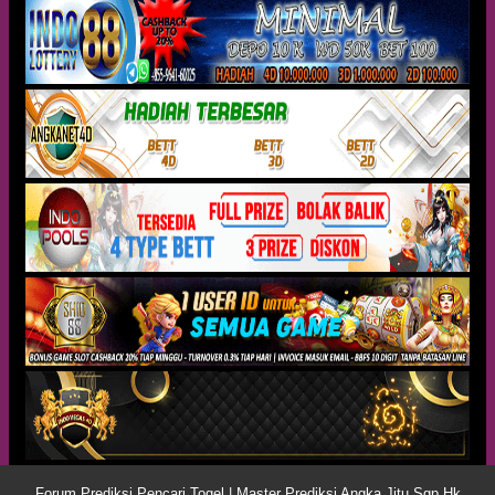
Forum Prediksi Pencari Togel | Master Prediksi Angka Jitu Sgp Hk