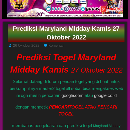
Prediksi Maryland Midday Kamis 27
Oktober 2022
26 Oktober 2022
Komentar
Prediksi Togel Maryland
Midday Kamis
27 Oktober 2022
Selamat datang di forum pencari togel yang di buat untuk
berkumpul nya master2 togel all sobat bisa mengakses web
ini dgn mesin pencarian
google.com
atau
google.co.id
dengan mengetik
PENCARITOGEL ATAU PENCARI
TOGEL
membahas pengeluaran dan prediksi togel
Maryland Midday