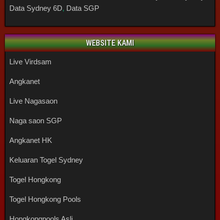
Data Sydney 6D
,
Data SGP
WEBSITE KAMI
Live Virdsam
Angkanet
Live Nagasaon
Naga saon SGP
Angkanet HK
Keluaran Togel Sydney
Togel Hongkong
Togel Hongkong Pools
Hongkongpools Asli