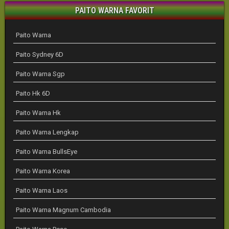
PAITO WARNA FAVORIT
Paito Warna
Paito Sydney 6D
Paito Warna Sgp
Paito Hk 6D
Paito Warna Hk
Paito Warna Lengkap
Paito Warna BullsEye
Paito Warna Korea
Paito Warna Laos
Paito Warna Magnum Cambodia