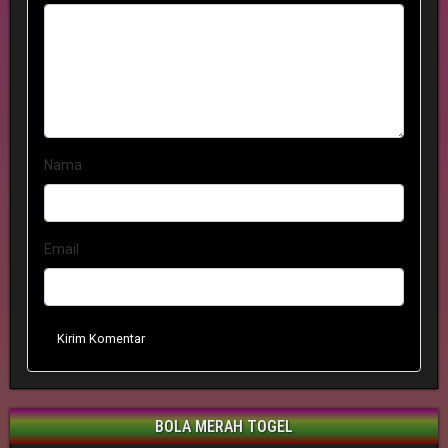
Nama
Email
Kirim Komentar
BOLA MERAH TOGEL