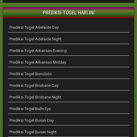
PREDIKSI TOGEL HARI INI
Prediksi Togel Adelaide Day
Prediksi Togel Adelaide Night
Prediksi Togel Arkansas Evening
Prediksi Togel Arkansas Midday
Prediksi Togel Bonoloto
Prediksi Togel Brisbane Day
Prediksi Togel Brisbane Night
Prediksi Togel Bulls Eye
Prediksi Togel Busan Day
Prediksi Togel Busan Night