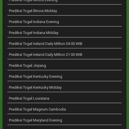
Prediksi Togel Illinois Midday
Prediksi Togel Indiana Evening
Prediksi Togel Indiana Midday
Prediksi Togel Ireland Daily Million 04:00 WIB
Prediksi Togel Ireland Daily Million 21:00 WIB
Prediksi Togel Jinjiang
Prediksi Togel Kentucky Evening
Prediksi Togel Kentucky Midday
Prediksi Togel Louisiana
Prediksi Togel Magnum Cambodia
Prediksi Togel Maryland Evening