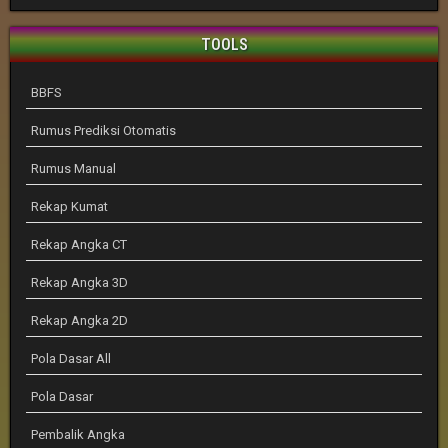
TOOLS
BBFS
Rumus Prediksi Otomatis
Rumus Manual
Rekap Kumat
Rekap Angka CT
Rekap Angka 3D
Rekap Angka 2D
Pola Dasar All
Pola Dasar
Pembalik Angka