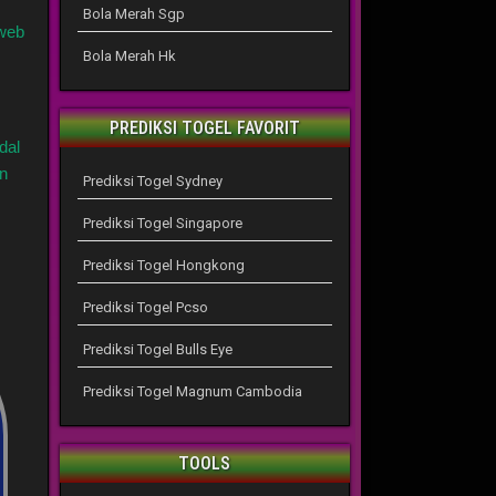
Bola Merah Sgp
 web
Bola Merah Hk
PREDIKSI TOGEL FAVORIT
dal
an
Prediksi Togel Sydney
Prediksi Togel Singapore
Prediksi Togel Hongkong
Prediksi Togel Pcso
Prediksi Togel Bulls Eye
Prediksi Togel Magnum Cambodia
TOOLS