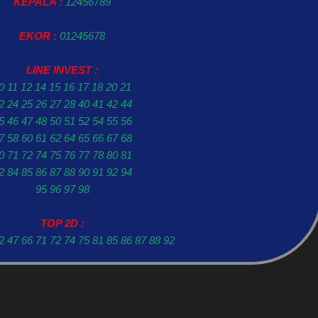
KEPALA :
12456789
EKOR :
01245678
LINE INVEST :
0 11 12 14 15 16 17 18 20 21
2 24 25 26 27 28 40 41 42 44
5 46 47 48 50 51 52 54 55 56
7 58 60 61 62 64 65 66 67 68
0 71 72 74 75 76 77 78 80 81
2 84 85 86 87 88 90 91 92 94
95 96 97 98
TOP 2D :
2 47 66 71 72 74 75 81 85 86 87 88 92