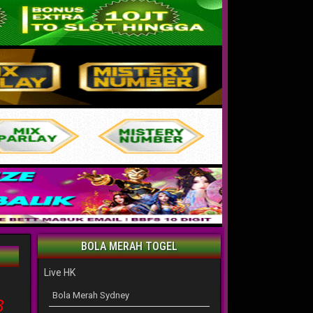
BOLA MERAH TOGEL
Live HK
Bola Merah Sydney
3