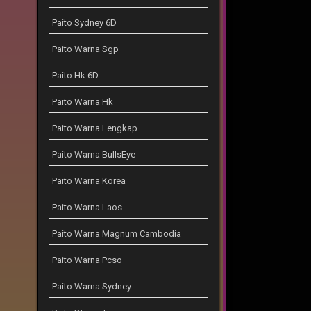
Paito Sydney 6D
Paito Warna Sgp
Paito Hk 6D
Paito Warna Hk
Paito Warna Lengkap
Paito Warna BullsEye
Paito Warna Korea
Paito Warna Laos
Paito Warna Magnum Cambodia
Paito Warna Pcso
Paito Warna Sydney