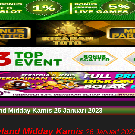
nd Midday Kamis 26 Januari 2023
ryland Midday Kamis
26 Januari 202