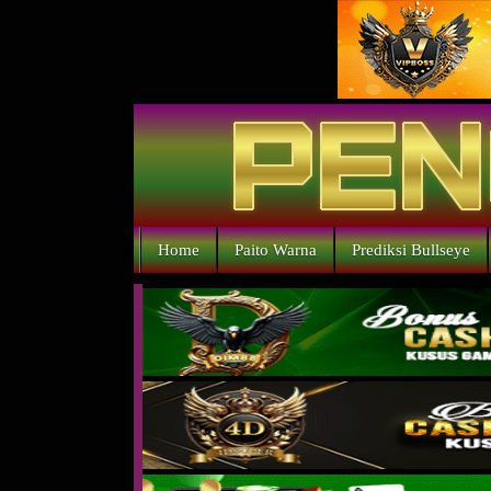
Home
Paito Warna
Prediksi Bullseye