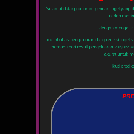
Selamat datang di forum pencari togel yang 
ini dgn mesi
dengan mengeti
membahas pengeluaran dan prediksi togel
M
memacu dari result pengeluaran
Maryland M
akurat untuk me
ikuti predi
PRE