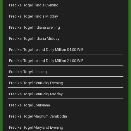
Prediksi Togel Illinois Evening
Prediksi Togel Illinois Midday
Prediksi Togel Indiana Evening
Prediksi Togel Indiana Midday
Prediksi Togel Ireland Daily Million 04:00 WIB
Prediksi Togel Ireland Daily Million 21:00 WIB
Prediksi Togel Jinjiang
Prediksi Togel Kentucky Evening
Prediksi Togel Kentucky Midday
Prediksi Togel Louisiana
Prediksi Togel Magnum Cambodia
Prediksi Togel Maryland Evening