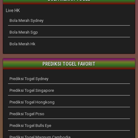
Live HK
Bola Merah Sydney
Bola Merah Sgp
Bola Merah Hk
PREDIKSI TOGEL FAVORIT
Prediksi Togel Sydney
Prediksi Togel Singapore
Prediksi Togel Hongkong
Prediksi Togel Pcso
Prediksi Togel Bulls Eye
Prediksi Togel Magnum Cambodia