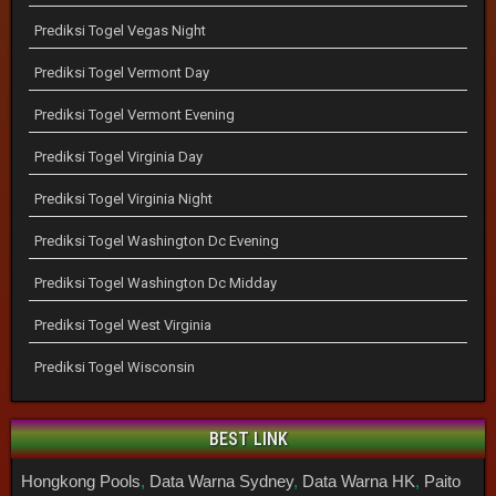
Prediksi Togel Vegas Night
Prediksi Togel Vermont Day
Prediksi Togel Vermont Evening
Prediksi Togel Virginia Day
Prediksi Togel Virginia Night
Prediksi Togel Washington Dc Evening
Prediksi Togel Washington Dc Midday
Prediksi Togel West Virginia
Prediksi Togel Wisconsin
BEST LINK
Hongkong Pools
,
Data Warna Sydney
,
Data Warna HK
,
Paito