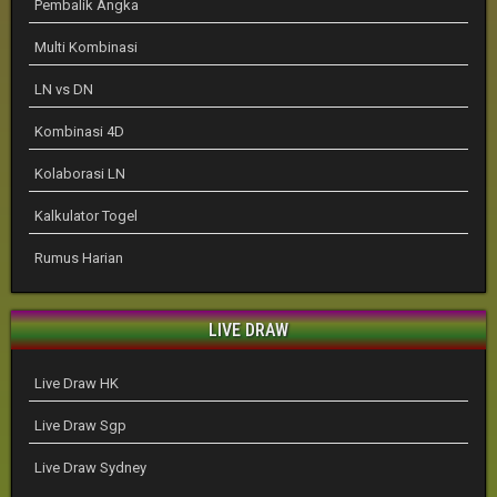
Pembalik Angka
Multi Kombinasi
LN vs DN
Kombinasi 4D
Kolaborasi LN
Kalkulator Togel
Rumus Harian
LIVE DRAW
Live Draw HK
Live Draw Sgp
Live Draw Sydney