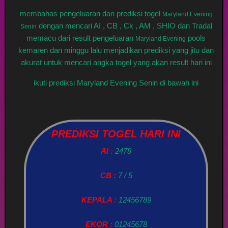
membahas pengeluaran dan prediksi togel
Maryland Evening
dengan mencari AI , CB , Ck , AM , SHIO dan Tradal
Senin
memacu dari result pengeluaran
pools
Maryland Evening
kemaren dan minggu lalu menjadikan prediksi yang jitu dan
akurat untuk mencari angka togel yang akan result hari ini
ikuti prediksi Maryland Evening Senin di bawah ini
PREDIKSI TOGEL HARI INI
AI :
2478
CB :
7 / 5
KEPALA :
12456789
EKOR :
01245678