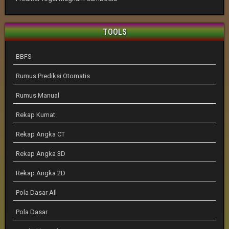
TOOLS
BBFS
Rumus Prediksi Otomatis
Rumus Manual
Rekap Kumat
Rekap Angka CT
Rekap Angka 3D
Rekap Angka 2D
Pola Dasar All
Pola Dasar