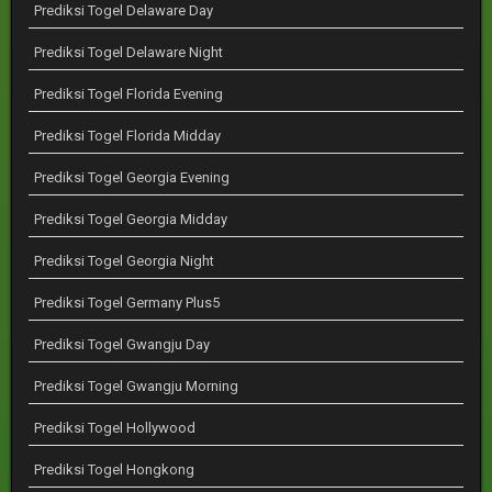
Prediksi Togel Delaware Day
Prediksi Togel Delaware Night
Prediksi Togel Florida Evening
Prediksi Togel Florida Midday
Prediksi Togel Georgia Evening
Prediksi Togel Georgia Midday
Prediksi Togel Georgia Night
Prediksi Togel Germany Plus5
Prediksi Togel Gwangju Day
Prediksi Togel Gwangju Morning
Prediksi Togel Hollywood
Prediksi Togel Hongkong