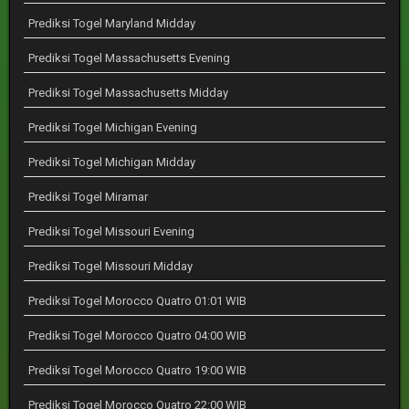
Prediksi Togel Maryland Midday
Prediksi Togel Massachusetts Evening
Prediksi Togel Massachusetts Midday
Prediksi Togel Michigan Evening
Prediksi Togel Michigan Midday
Prediksi Togel Miramar
Prediksi Togel Missouri Evening
Prediksi Togel Missouri Midday
Prediksi Togel Morocco Quatro 01:01 WIB
Prediksi Togel Morocco Quatro 04:00 WIB
Prediksi Togel Morocco Quatro 19:00 WIB
Prediksi Togel Morocco Quatro 22:00 WIB