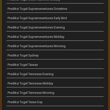
Prediksi Togel Supremeventures Drivetime
Prediksi Togel Supremeventures Early Bird
Prediksi Togel Supremeventures Evening
Prediksi Togel Supremeventures Midday
Prediksi Togel Supremeventures Morning
Prediksi Togel Sydney
Prediksi Togel Taiwan
Prediksi Togel Tennesse Evening
Prediksi Togel Tennesse Midday
Prediksi Togel Tennesse Morning
Prediksi Togel Texas Day