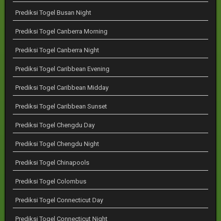
Prediksi Togel Busan Night
Prediksi Togel Canberra Morning
Prediksi Togel Canberra Night
Prediksi Togel Caribbean Evening
Prediksi Togel Caribbean Midday
Prediksi Togel Caribbean Sunset
Prediksi Togel Chengdu Day
Prediksi Togel Chengdu Night
Prediksi Togel Chinapools
Prediksi Togel Colombus
Prediksi Togel Connecticut Day
Prediksi Togel Connecticut Night