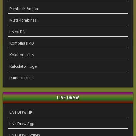
Pembalik Angka
Multi Kombinasi
LN vs DN
Kombinasi 4D
Kolaborasi LN
Kalkulator Togel
Rumus Harian
LIVE DRAW
Live Draw HK
Live Draw Sgp
Live Draw Sydney