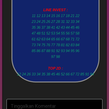
LINE INVEST :
11 12 13 14 15 16 17 18 21 22
23 24 25 26 27 28 31 32 33 34
35 36 37 38 41 42 43 44 45 46
47 48 51 52 53 54 55 56 57 58
61 62 63 64 65 66 67 68 71 72
73 74 75 76 77 78 81 82 83 84
85 86 87 88 91 92 93 94 95 96
97 98
TOP 2D :
12 24 26 33 34 35 38 45 46 52 66 67 72 85 91 94
Tinggalkan Komentar