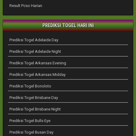
Result Pcso Harian
PREDIKSI TOGEL HARI INI
Prediksi Togel Adelaide Day
Prediksi Togel Adelaide Night
Prediksi Togel Arkansas Evening
Prediksi Togel Arkansas Midday
Prediksi Togel Bonoloto
Prediksi Togel Brisbane Day
Prediksi Togel Brisbane Night
Prediksi Togel Bulls Eye
Prediksi Togel Busan Day