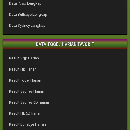
Data Pcso Lengkap
Data Bullseye Lengkap
Data Sydney Lengkap
DATA TOGEL HARIAN FAVORIT
Result Sgp Harian
Result Hk Harian
Result Togel Harian
Result Sydney Harian
Result Sydney 6D harian
Result Hk 6D harian
Result BullsEye Harian