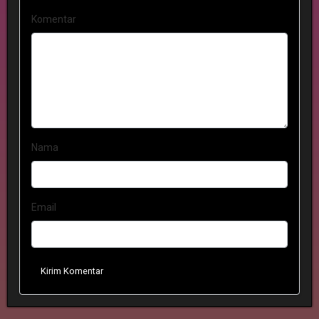
Komentar
Nama
Email
Kirim Komentar