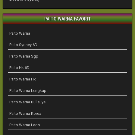
PAITO WARNA FAVORIT
Paito Warna
Paito Sydney 6D
Paito Warna Sgp
Paito Hk 6D
Paito Warna Hk
Paito Warna Lengkap
Paito Warna BullsEye
Paito Warna Korea
Paito Warna Laos