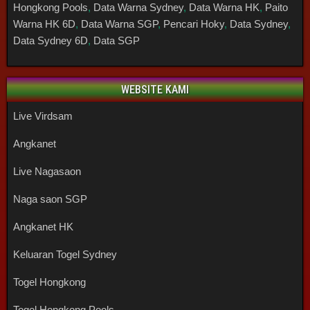
Hongkong Pools
,
Data Warna Sydney
,
Data Warna HK
,
Paito
Warna HK 6D
,
Data Warna SGP
,
Pencari Hoky
,
Data Sydney
,
Data Sydney 6D
,
Data SGP
WEBSITE KAMI
Live Virdsam
Angkanet
Live Nagasaon
Naga saon SGP
Angkanet HK
Keluaran Togel Sydney
Togel Hongkong
Togel Hongkong Pools