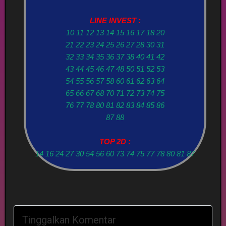
LINE INVEST :
10 11 12 13 14 15 16 17 18 20
21 22 23 24 25 26 27 28 30 31
32 33 34 35 36 37 38 40 41 42
43 44 45 46 47 48 50 51 52 53
54 55 56 57 58 60 61 62 63 64
65 66 67 68 70 71 72 73 74 75
76 77 78 80 81 82 83 84 85 86
87 88
TOP 2D :
14 16 24 27 30 54 56 60 73 74 75 77 78 80 81 87
Tinggalkan Komentar