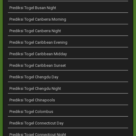
Prediksi Togel Busan Night
Prediksi Togel Canberra Morning
Prediksi Togel Canberra Night
Prediksi Togel Caribbean Evening
Prediksi Togel Caribbean Midday
Prediksi Togel Caribbean Sunset
Prediksi Togel Chengdu Day
Prediksi Togel Chengdu Night
Prediksi Togel Chinapools
Prediksi Togel Colombus
Prediksi Togel Connecticut Day
Prediksi Togel Connecticut Night