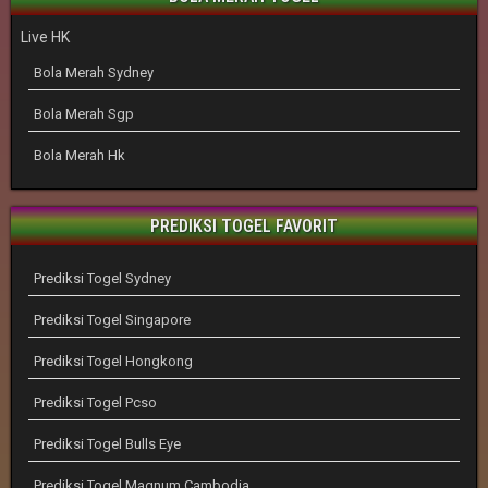
Live HK
Bola Merah Sydney
Bola Merah Sgp
Bola Merah Hk
PREDIKSI TOGEL FAVORIT
Prediksi Togel Sydney
Prediksi Togel Singapore
Prediksi Togel Hongkong
Prediksi Togel Pcso
Prediksi Togel Bulls Eye
Prediksi Togel Magnum Cambodia