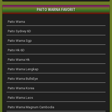
PAITO WARNA FAVORIT
Paito Warna
Paito Sydney 6D
Paito Warna Sgp
Paito Hk 6D
Paito Warna Hk
Paito Warna Lengkap
Paito Warna BullsEye
Paito Warna Korea
Paito Warna Laos
Paito Warna Magnum Cambodia