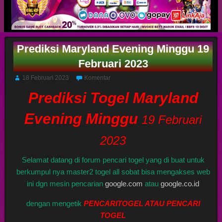
Prediksi Maryland Evening Minggu 19
Februari 2023
18 Februari 2023
Komentar
Prediksi Togel Maryland
Evening Minggu
19 Februari
2023
Selamat datang di forum pencari togel yang di buat untuk
berkumpul nya master2 togel all sobat bisa mengakses web
ini dgn mesin pencarian
google.com
atau
google.co.id
dengan mengetik
PENCARITOGEL ATAU PENCARI
TOGEL