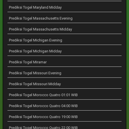
Prediksi Togel Maryland Midday
Prediksi Togel Massachusetts Evening
Prediksi Togel Massachusetts Midday
Prediksi Togel Michigan Evening
Prediksi Togel Michigan Midday
Prediksi Togel Miramar
Prediksi Togel Missouri Evening
Prediksi Togel Missouri Midday
Prediksi Togel Morocco Quatro 01:01 WIB
Prediksi Togel Morocco Quatro 04:00 WIB
Prediksi Togel Morocco Quatro 19:00 WIB
Prediksi Togel Morocco Quatro 22:00 WIB