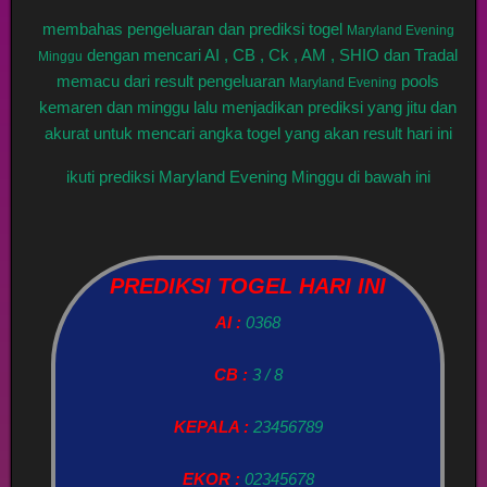
membahas pengeluaran dan prediksi togel
Maryland Evening
dengan mencari AI , CB , Ck , AM , SHIO dan Tradal
Minggu
memacu dari result pengeluaran
pools
Maryland Evening
kemaren dan minggu lalu menjadikan prediksi yang jitu dan
akurat untuk mencari angka togel yang akan result hari ini
ikuti prediksi Maryland Evening Minggu di bawah ini
PREDIKSI TOGEL HARI INI
AI :
0368
CB :
3 / 8
KEPALA :
23456789
EKOR :
02345678