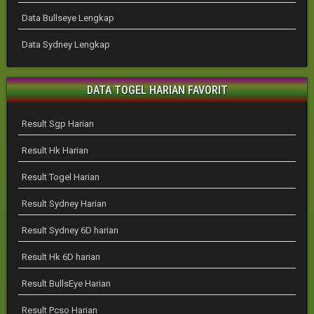
Data Bullseye Lengkap
Data Sydney Lengkap
DATA TOGEL HARIAN FAVORIT
Result Sgp Harian
Result Hk Harian
Result Togel Harian
Result Sydney Harian
Result Sydney 6D harian
Result Hk 6D harian
Result BullsEye Harian
Result Pcso Harian