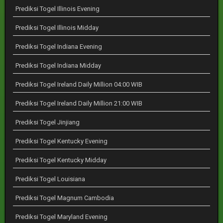
Prediksi Togel Illinois Evening
Prediksi Togel Illinois Midday
Prediksi Togel Indiana Evening
Prediksi Togel Indiana Midday
Prediksi Togel Ireland Daily Million 04:00 WIB
Prediksi Togel Ireland Daily Million 21:00 WIB
Prediksi Togel Jinjiang
Prediksi Togel Kentucky Evening
Prediksi Togel Kentucky Midday
Prediksi Togel Louisiana
Prediksi Togel Magnum Cambodia
Prediksi Togel Maryland Evening