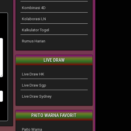
Kombinasi 4D
Kolaborasi LN
Kalkulator Togel
Rumus Harian
LIVE DRAW
Live Draw HK
Live Draw Sgp
Live Draw Sydney
PAITO WARNA FAVORIT
Paito Warna