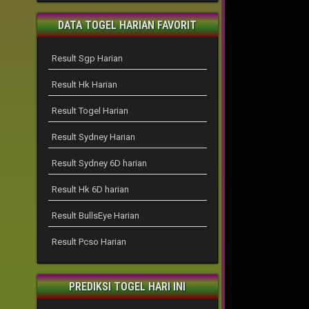
DATA TOGEL HARIAN FAVORIT
Result Sgp Harian
Result Hk Harian
Result Togel Harian
Result Sydney Harian
Result Sydney 6D harian
Result Hk 6D harian
Result BullsEye Harian
Result Pcso Harian
PREDIKSI TOGEL HARI INI