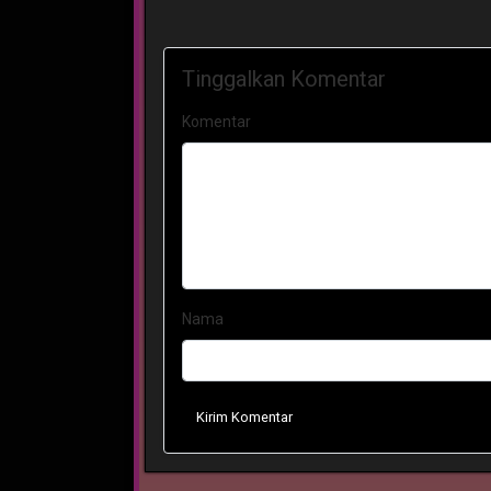
Tinggalkan Komentar
Komentar
Nama
Kirim Komentar