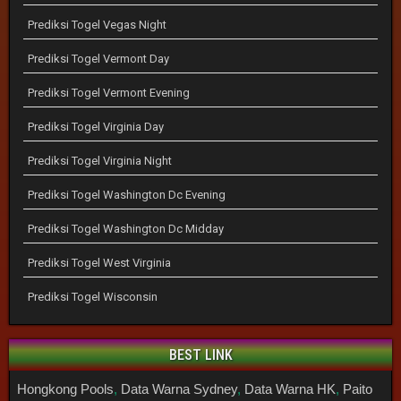
Prediksi Togel Vegas Night
Prediksi Togel Vermont Day
Prediksi Togel Vermont Evening
Prediksi Togel Virginia Day
Prediksi Togel Virginia Night
Prediksi Togel Washington Dc Evening
Prediksi Togel Washington Dc Midday
Prediksi Togel West Virginia
Prediksi Togel Wisconsin
BEST LINK
Hongkong Pools
,
Data Warna Sydney
,
Data Warna HK
,
Paito