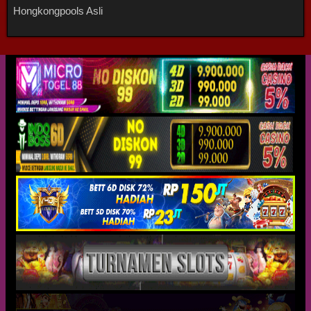
Hongkongpools Asli