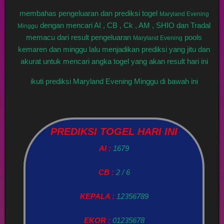
membahas pengeluaran dan prediksi togel
Maryland Evening
dengan mencari AI , CB , Ck , AM , SHIO dan Tradal
Minggu
memacu dari result pengeluaran
pools
Maryland Evening
kemaren dan minggu lalu menjadikan prediksi yang jitu dan
akurat untuk mencari angka togel yang akan result hari ini
ikuti prediksi Maryland Evening Minggu di bawah ini
PREDIKSI TOGEL HARI INI
AI :
1679
CB :
2 / 6
KEPALA :
12356789
EKOR :
01235678