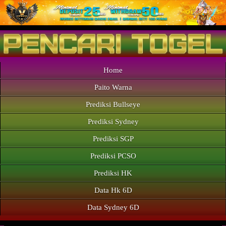
Home
Paito Warna
Prediksi Bullseye
Prediksi Sydney
Prediksi SGP
Prediksi PCSO
Prediksi HK
Data Hk 6D
Data Sydney 6D