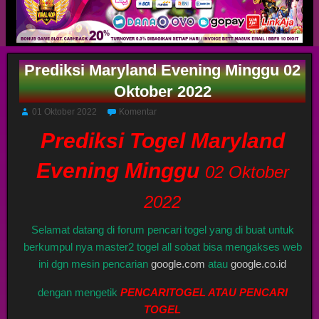
Prediksi Maryland Evening Minggu 02
Oktober 2022
01 Oktober 2022
Komentar
Prediksi Togel Maryland
Evening Minggu
02 Oktober
2022
Selamat datang di forum pencari togel yang di buat untuk
berkumpul nya master2 togel all sobat bisa mengakses web
ini dgn mesin pencarian
google.com
atau
google.co.id
dengan mengetik
PENCARITOGEL ATAU PENCARI
TOGEL