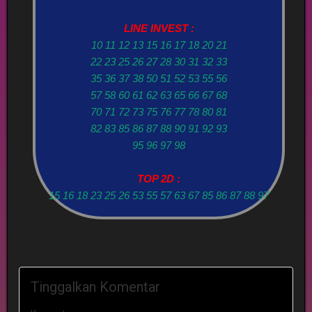
LINE INVEST :
10 11 12 13 15 16 17 18 20 21
22 23 25 26 27 28 30 31 32 33
35 36 37 38 50 51 52 53 55 56
57 58 60 61 62 63 65 66 67 68
70 71 72 73 75 76 77 78 80 81
82 83 85 86 87 88 90 91 92 93
95 96 97 98
TOP 2D :
15 16 18 23 25 26 53 55 57 63 67 85 86 87 88 97
Tinggalkan Komentar