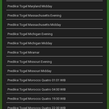
Prediksi Togel Maryland Midday
Prediksi Togel Massachusetts Evening
Prediksi Togel Massachusetts Midday
Prediksi Togel Michigan Evening
Prediksi Togel Michigan Midday
Prediksi Togel Miramar
Prediksi Togel Missouri Evening
Prediksi Togel Missouri Midday
Prediksi Togel Morocco Quatro 01:01 WIB
Prediksi Togel Morocco Quatro 04:00 WIB
Prediksi Togel Morocco Quatro 19:00 WIB
Prediksi Togel Morocco Quatro 22:00 WIB