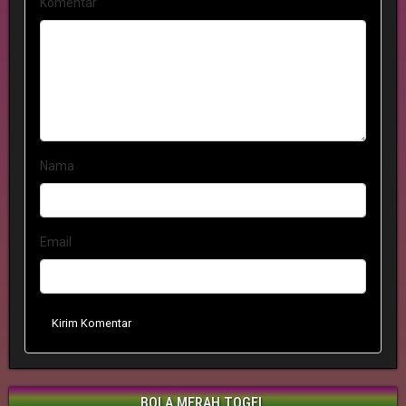
Komentar
Nama
Email
Kirim Komentar
BOLA MERAH TOGEL