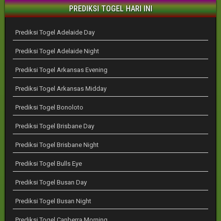
PREDIKSI TOGEL HARI INI
Prediksi Togel Adelaide Day
Prediksi Togel Adelaide Night
Prediksi Togel Arkansas Evening
Prediksi Togel Arkansas Midday
Prediksi Togel Bonoloto
Prediksi Togel Brisbane Day
Prediksi Togel Brisbane Night
Prediksi Togel Bulls Eye
Prediksi Togel Busan Day
Prediksi Togel Busan Night
Prediksi Togel Canberra Morning