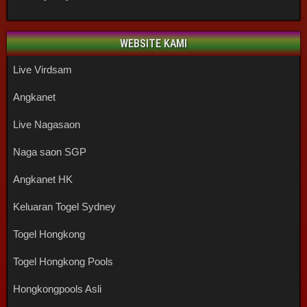
WEBSITE KAMI
Live Virdsam
Angkanet
Live Nagasaon
Naga saon SGP
Angkanet HK
Keluaran Togel Sydney
Togel Hongkong
Togel Hongkong Pools
Hongkongpools Asli