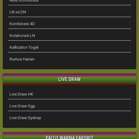
Multi Kombinasi
LN vs DN
Kombinasi 4D
Kolaborasi LN
Kalkulator Togel
Rumus Harian
LIVE DRAW
Live Draw HK
Live Draw Sgp
Live Draw Sydney
PAITO WARNA FAVORIT