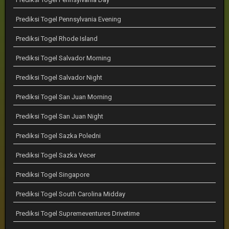
Prediksi Togel Pennsylvania Evening
Prediksi Togel Rhode Island
Prediksi Togel Salvador Morning
Prediksi Togel Salvador Night
Prediksi Togel San Juan Morning
Prediksi Togel San Juan Night
Prediksi Togel Sazka Poledni
Prediksi Togel Sazka Vecer
Prediksi Togel Singapore
Prediksi Togel South Carolina Midday
Prediksi Togel Supremeventures Drivetime