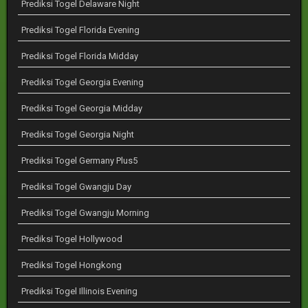
Prediksi Togel Delaware Night
Prediksi Togel Florida Evening
Prediksi Togel Florida Midday
Prediksi Togel Georgia Evening
Prediksi Togel Georgia Midday
Prediksi Togel Georgia Night
Prediksi Togel Germany Plus5
Prediksi Togel Gwangju Day
Prediksi Togel Gwangju Morning
Prediksi Togel Hollywood
Prediksi Togel Hongkong
Prediksi Togel Illinois Evening