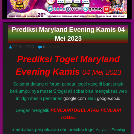
Prediksi Maryland Evening Kamis 04
Mei 2023
03 Mei 2023
Komentar
Prediksi Togel Maryland
Evening Kamis
04 Mei 2023
Selamat datang di forum pencari togel yang di buat untuk
berkumpul nya master2 togel all sobat bisa mengakses web
ini dgn mesin pencarian
google.com
atau
google.co.id
dengan mengetik
PENCARITOGEL ATAU PENCARI
TOGEL
membahas pengeluaran dan prediksi togel
Maryland Evening