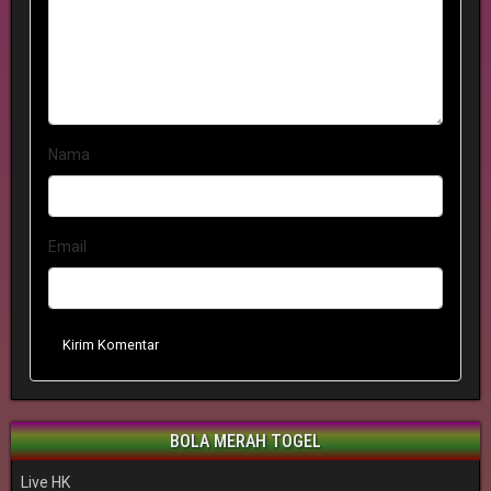
Nama
Email
Kirim Komentar
BOLA MERAH TOGEL
Live HK