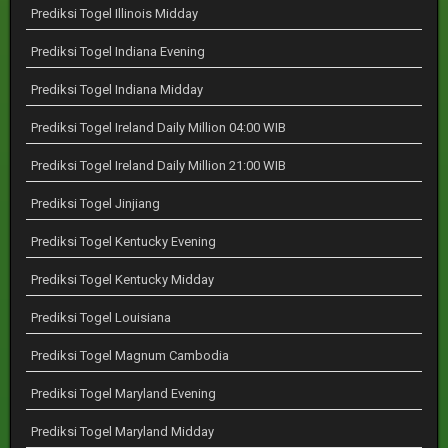
Prediksi Togel Illinois Midday
Prediksi Togel Indiana Evening
Prediksi Togel Indiana Midday
Prediksi Togel Ireland Daily Million 04:00 WIB
Prediksi Togel Ireland Daily Million 21:00 WIB
Prediksi Togel Jinjiang
Prediksi Togel Kentucky Evening
Prediksi Togel Kentucky Midday
Prediksi Togel Louisiana
Prediksi Togel Magnum Cambodia
Prediksi Togel Maryland Evening
Prediksi Togel Maryland Midday