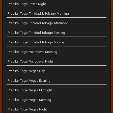
Prediksi Togel Texas Night
Prediksi Togel Trinidad & Tobago Morning
Prediksi Togel Trinidad Tobago Afternoon
Prediksi Togel Trinidad Tobago Evening
Prediksi Togel Trinidad Tobago Midday
Prediksi Togel Vancouver Morning
Prediksi Togel Vancouver Night
Prediksi Togel Vegas Day
Prediksi Togel Vegas Evening
Prediksi Togel Vegas Midnight
Prediksi Togel Vegas Morning
Prediksi Togel Vegas Night