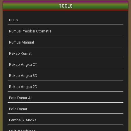
TOOLS
BBFS
Rumus Prediksi Otomatis
Rumus Manual
Rekap Kumat
Rekap Angka CT
Rekap Angka 3D
Rekap Angka 2D
Pola Dasar All
Pola Dasar
Pembalik Angka