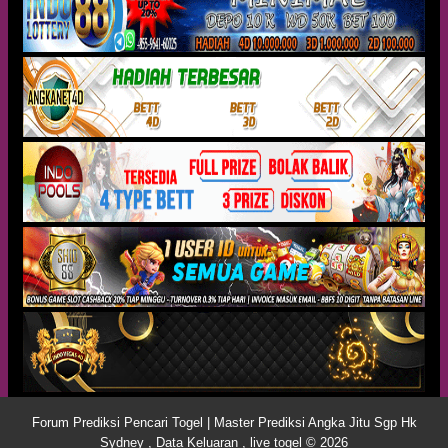
Forum Prediksi Pencari Togel | Master Prediksi Angka Jitu Sgp Hk
Sydney , Data Keluaran , live togel © 2026