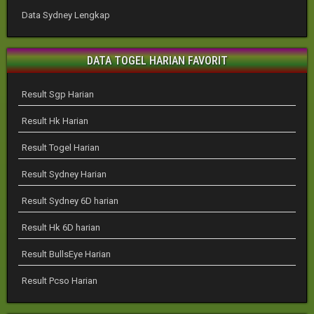
Data Sydney Lengkap
DATA TOGEL HARIAN FAVORIT
Result Sgp Harian
Result Hk Harian
Result Togel Harian
Result Sydney Harian
Result Sydney 6D harian
Result Hk 6D harian
Result BullsEye Harian
Result Pcso Harian