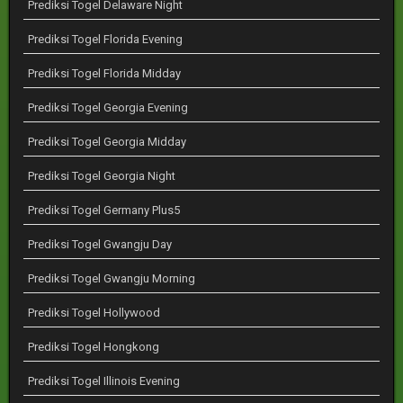
Prediksi Togel Delaware Night
Prediksi Togel Florida Evening
Prediksi Togel Florida Midday
Prediksi Togel Georgia Evening
Prediksi Togel Georgia Midday
Prediksi Togel Georgia Night
Prediksi Togel Germany Plus5
Prediksi Togel Gwangju Day
Prediksi Togel Gwangju Morning
Prediksi Togel Hollywood
Prediksi Togel Hongkong
Prediksi Togel Illinois Evening