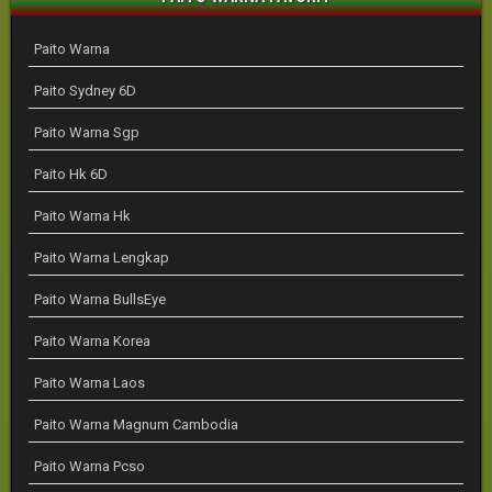
Paito Warna
Paito Sydney 6D
Paito Warna Sgp
Paito Hk 6D
Paito Warna Hk
Paito Warna Lengkap
Paito Warna BullsEye
Paito Warna Korea
Paito Warna Laos
Paito Warna Magnum Cambodia
Paito Warna Pcso