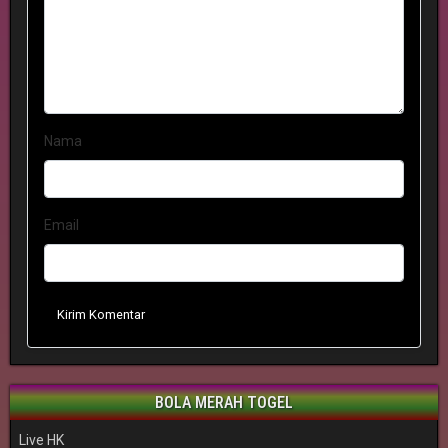
Nama
Email
Kirim Komentar
BOLA MERAH TOGEL
Live HK