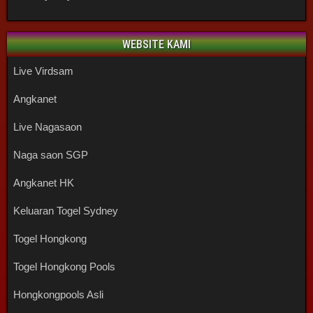
WEBSITE KAMI
Live Virdsam
Angkanet
Live Nagasaon
Naga saon SGP
Angkanet HK
Keluaran Togel Sydney
Togel Hongkong
Togel Hongkong Pools
Hongkongpools Asli