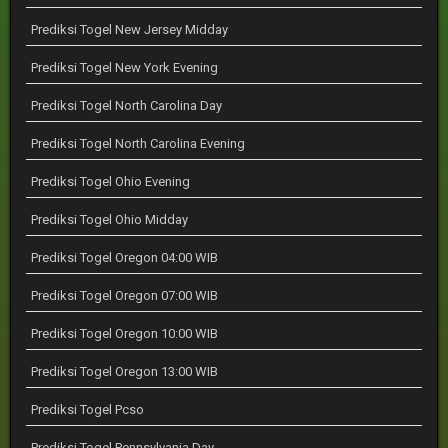
Prediksi Togel New Jersey Midday
Prediksi Togel New York Evening
Prediksi Togel North Carolina Day
Prediksi Togel North Carolina Evening
Prediksi Togel Ohio Evening
Prediksi Togel Ohio Midday
Prediksi Togel Oregon 04:00 WIB
Prediksi Togel Oregon 07:00 WIB
Prediksi Togel Oregon 10:00 WIB
Prediksi Togel Oregon 13:00 WIB
Prediksi Togel Pcso
Prediksi Togel Pennsylvania Day