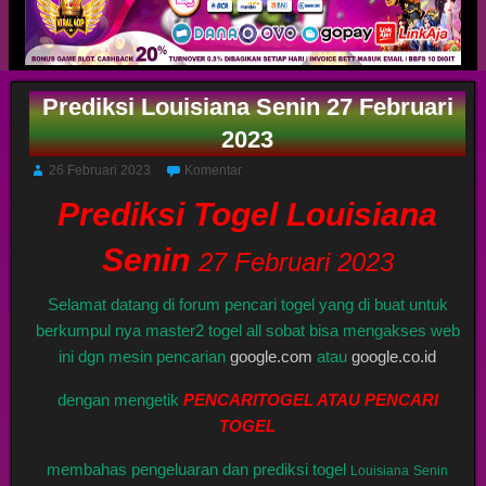
Prediksi Louisiana Senin 27 Februari
2023
26 Februari 2023
Komentar
Prediksi Togel Louisiana
Senin
27 Februari 2023
Selamat datang di forum pencari togel yang di buat untuk
berkumpul nya master2 togel all sobat bisa mengakses web
ini dgn mesin pencarian
google.com
atau
google.co.id
dengan mengetik
PENCARITOGEL ATAU PENCARI
TOGEL
membahas pengeluaran dan prediksi togel
Louisiana
Senin