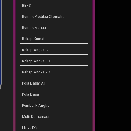
BBFS
Rumus Prediksi Otomatis
Rumus Manual
Rekap Kumat
Rekap Angka CT
Rekap Angka 3D
Rekap Angka 2D
Pola Dasar All
Pola Dasar
Pembalik Angka
Multi Kombinasi
LN vs DN