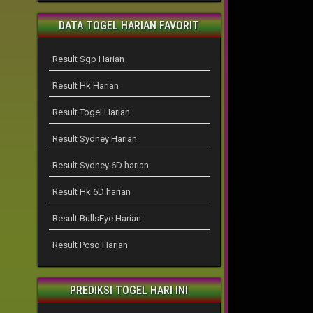
DATA TOGEL HARIAN FAVORIT
Result Sgp Harian
Result Hk Harian
Result Togel Harian
Result Sydney Harian
Result Sydney 6D harian
Result Hk 6D harian
Result BullsEye Harian
Result Pcso Harian
PREDIKSI TOGEL HARI INI