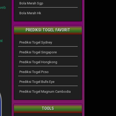
Bola Merah Sgp
 web
Bola Merah Hk
PREDIKSI TOGEL FAVORIT
l
at
Prediksi Togel Sydney
Prediksi Togel Singapore
Prediksi Togel Hongkong
Prediksi Togel Pcso
Prediksi Togel Bulls Eye
Prediksi Togel Magnum Cambodia
TOOLS