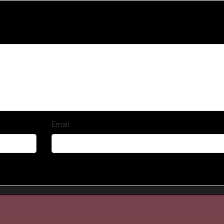
Email