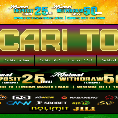
Prediksi Sydney
Prediksi SGP
Prediksi PCSO
Prediksi 