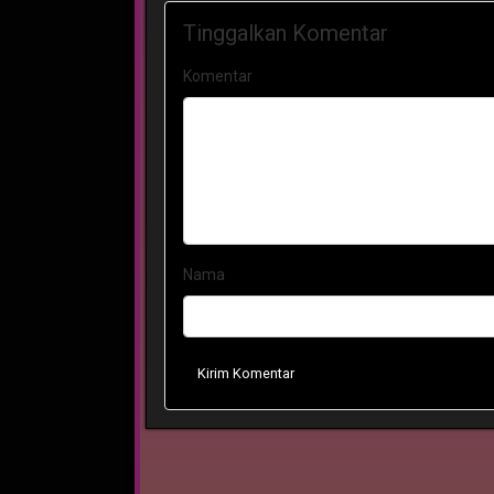
Tinggalkan Komentar
Komentar
Nama
Kirim Komentar