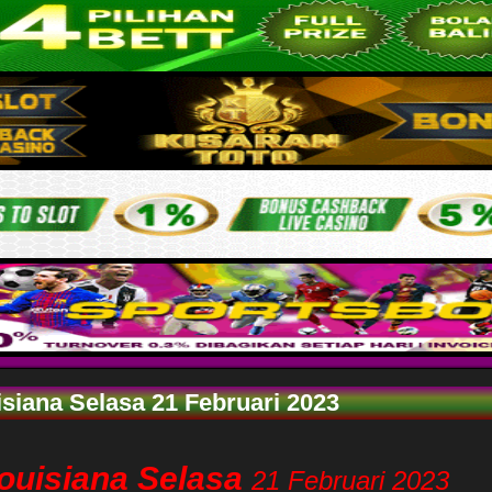
isiana Selasa 21 Februari 2023
Louisiana Selasa
21 Februari 2023