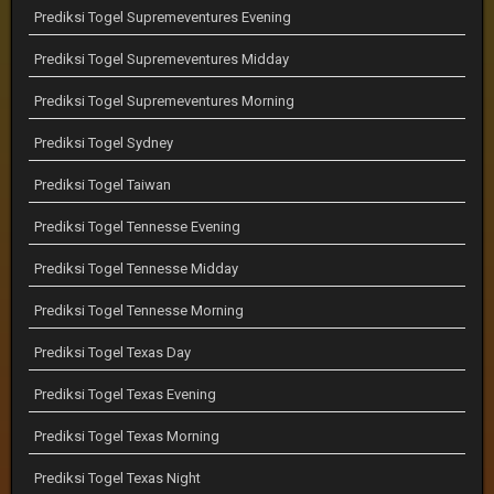
Prediksi Togel Supremeventures Evening
Prediksi Togel Supremeventures Midday
Prediksi Togel Supremeventures Morning
Prediksi Togel Sydney
Prediksi Togel Taiwan
Prediksi Togel Tennesse Evening
Prediksi Togel Tennesse Midday
Prediksi Togel Tennesse Morning
Prediksi Togel Texas Day
Prediksi Togel Texas Evening
Prediksi Togel Texas Morning
Prediksi Togel Texas Night