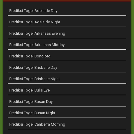
Prediksi Togel Adelaide Day
Prediksi Togel Adelaide Night
Prediksi Togel Arkansas Evening
Prediksi Togel Arkansas Midday
Prediksi Togel Bonoloto
Prediksi Togel Brisbane Day
Prediksi Togel Brisbane Night
Prediksi Togel Bulls Eye
Prediksi Togel Busan Day
Prediksi Togel Busan Night
Prediksi Togel Canberra Morning