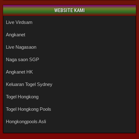
WEBSITE KAMI
Live Virdsam
Angkanet
Live Nagasaon
Naga saon SGP
Angkanet HK
Keluaran Togel Sydney
Togel Hongkong
Togel Hongkong Pools
Hongkongpools Asli