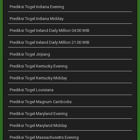
Prediksi Togel Indiana Evening
Prediksi Togel Indiana Midday
Prediksi Togel Ireland Daily Million 04:00 WIB
Prediksi Togel Ireland Daily Million 21:00 WIB
Prediksi Togel Jinjiang
Prediksi Togel Kentucky Evening
Prediksi Togel Kentucky Midday
Prediksi Togel Louisiana
Prediksi Togel Magnum Cambodia
Prediksi Togel Maryland Evening
Prediksi Togel Maryland Midday
Prediksi Togel Massachusetts Evening