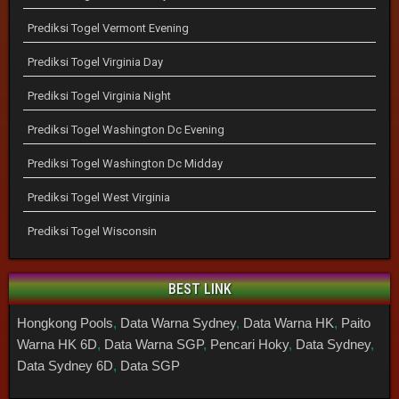
Prediksi Togel Vermont Evening
Prediksi Togel Virginia Day
Prediksi Togel Virginia Night
Prediksi Togel Washington Dc Evening
Prediksi Togel Washington Dc Midday
Prediksi Togel West Virginia
Prediksi Togel Wisconsin
BEST LINK
Hongkong Pools
,
Data Warna Sydney
,
Data Warna HK
,
Paito
Warna HK 6D
,
Data Warna SGP
,
Pencari Hoky
,
Data Sydney
,
Data Sydney 6D
,
Data SGP