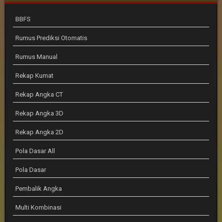
BBFS
Rumus Prediksi Otomatis
Rumus Manual
Rekap Kumat
Rekap Angka CT
Rekap Angka 3D
Rekap Angka 2D
Pola Dasar All
Pola Dasar
Pembalik Angka
Multi Kombinasi