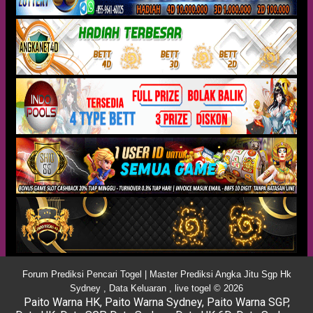
Forum Prediksi Pencari Togel | Master Prediksi Angka Jitu Sgp Hk
Sydney , Data Keluaran , live togel © 2026
Paito Warna HK
,
Paito Warna Sydney
,
Paito Warna SGP
,