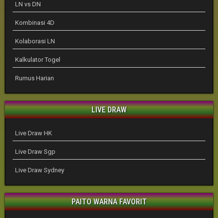
LN vs DN
Kombinasi 4D
Kolaborasi LN
Kalkulator Togel
Rumus Harian
LIVE DRAW
Live Draw HK
Live Draw Sgp
Live Draw Sydney
PAITO WARNA FAVORIT