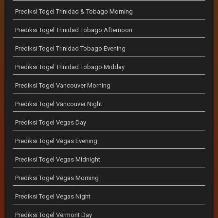
Prediksi Togel Trinidad & Tobago Morning
Prediksi Togel Trinidad Tobago Afternoon
Prediksi Togel Trinidad Tobago Evening
Prediksi Togel Trinidad Tobago Midday
Prediksi Togel Vancouver Morning
Prediksi Togel Vancouver Night
Prediksi Togel Vegas Day
Prediksi Togel Vegas Evening
Prediksi Togel Vegas Midnight
Prediksi Togel Vegas Morning
Prediksi Togel Vegas Night
Prediksi Togel Vermont Day