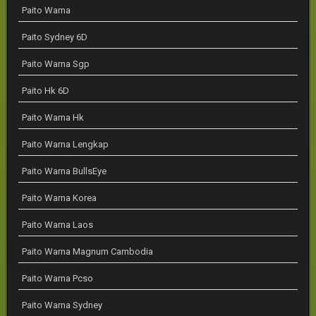
Paito Warna
Paito Sydney 6D
Paito Warna Sgp
Paito Hk 6D
Paito Warna Hk
Paito Warna Lengkap
Paito Warna BullsEye
Paito Warna Korea
Paito Warna Laos
Paito Warna Magnum Cambodia
Paito Warna Pcso
Paito Warna Sydney