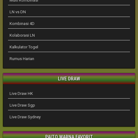
Multi Kombinasi
LN vs DN
Kombinasi 4D
Kolaborasi LN
Kalkulator Togel
Rumus Harian
LIVE DRAW
Live Draw HK
Live Draw Sgp
Live Draw Sydney
PAITO WARNA FAVORIT