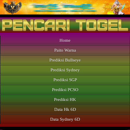
Home
Paito Warna
Prediksi Bullseye
Prediksi Sydney
Prediksi SGP
Prediksi PCSO
Prediksi HK
Data Hk 6D
Data Sydney 6D