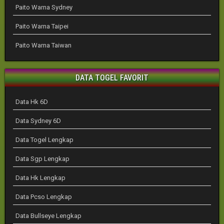
Paito Warna Sydney
Paito Warna Taipei
Paito Warna Taiwan
DATA TOGEL FAVORIT
Data Hk 6D
Data Sydney 6D
Data Togel Lengkap
Data Sgp Lengkap
Data Hk Lengkap
Data Pcso Lengkap
Data Bullseye Lengkap