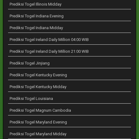
Prediksi Togel Illinois Midday
Prediksi Togel Indiana Evening
Prediksi Togel Indiana Midday
Prediksi Togel Ireland Daily Million 04:00 WIB
Prediksi Togel Ireland Daily Million 21:00 WIB
Prediksi Togel Jinjiang
Prediksi Togel Kentucky Evening
Prediksi Togel Kentucky Midday
Prediksi Togel Louisiana
Prediksi Togel Magnum Cambodia
Prediksi Togel Maryland Evening
Prediksi Togel Maryland Midday