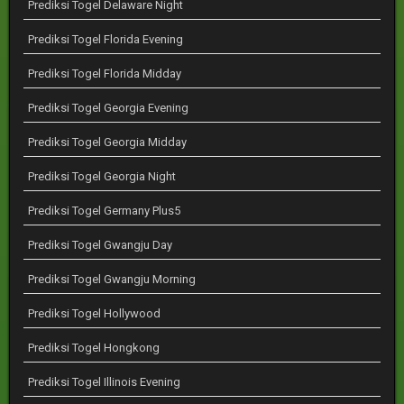
Prediksi Togel Delaware Night
Prediksi Togel Florida Evening
Prediksi Togel Florida Midday
Prediksi Togel Georgia Evening
Prediksi Togel Georgia Midday
Prediksi Togel Georgia Night
Prediksi Togel Germany Plus5
Prediksi Togel Gwangju Day
Prediksi Togel Gwangju Morning
Prediksi Togel Hollywood
Prediksi Togel Hongkong
Prediksi Togel Illinois Evening