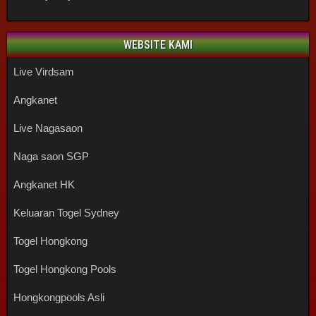
WEBSITE KAMI
Live Virdsam
Angkanet
Live Nagasaon
Naga saon SGP
Angkanet HK
Keluaran Togel Sydney
Togel Hongkong
Togel Hongkong Pools
Hongkongpools Asli