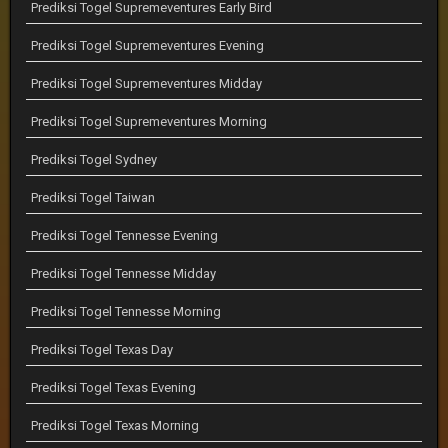
Prediksi Togel Supremeventures Early Bird
Prediksi Togel Supremeventures Evening
Prediksi Togel Supremeventures Midday
Prediksi Togel Supremeventures Morning
Prediksi Togel Sydney
Prediksi Togel Taiwan
Prediksi Togel Tennesse Evening
Prediksi Togel Tennesse Midday
Prediksi Togel Tennesse Morning
Prediksi Togel Texas Day
Prediksi Togel Texas Evening
Prediksi Togel Texas Morning