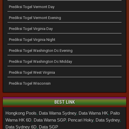
Prediksi Togel Vermont Day
Prediksi Togel Vermont Evening
Prediksi Togel Virginia Day
Prediksi Togel Virginia Night
Prediksi Togel Washington Dc Evening
Prediksi Togel Washington Dc Midday
Prediksi Togel West Virginia
Prediksi Togel Wisconsin
BEST LINK
Hongkong Pools
,
Data Warna Sydney
,
Data Warna HK
,
Paito
Warna HK 6D
,
Data Warna SGP
,
Pencari Hoky
,
Data Sydney
,
Data Sydney 6D
,
Data SGP