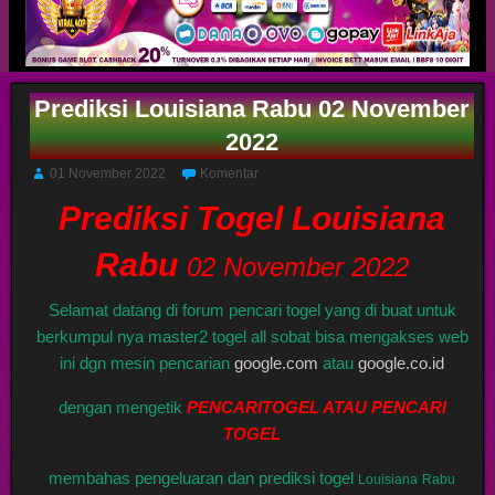
Prediksi Louisiana Rabu 02 November
2022
01 November 2022
Komentar
Prediksi Togel Louisiana
Rabu
02 November 2022
Selamat datang di forum pencari togel yang di buat untuk
berkumpul nya master2 togel all sobat bisa mengakses web
ini dgn mesin pencarian
google.com
atau
google.co.id
dengan mengetik
PENCARITOGEL ATAU PENCARI
TOGEL
membahas pengeluaran dan prediksi togel
Louisiana
Rabu