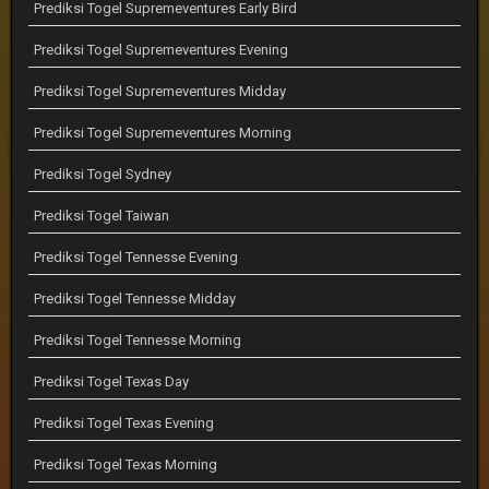
Prediksi Togel Supremeventures Early Bird
Prediksi Togel Supremeventures Evening
Prediksi Togel Supremeventures Midday
Prediksi Togel Supremeventures Morning
Prediksi Togel Sydney
Prediksi Togel Taiwan
Prediksi Togel Tennesse Evening
Prediksi Togel Tennesse Midday
Prediksi Togel Tennesse Morning
Prediksi Togel Texas Day
Prediksi Togel Texas Evening
Prediksi Togel Texas Morning