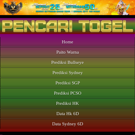
Home
Paito Warna
Prediksi Bullseye
Prediksi Sydney
Prediksi SGP
Prediksi PCSO
Prediksi HK
Data Hk 6D
Data Sydney 6D