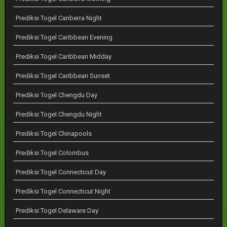
Prediksi Togel Canberra Night
Prediksi Togel Caribbean Evening
Prediksi Togel Caribbean Midday
Prediksi Togel Caribbean Sunset
Prediksi Togel Chengdu Day
Prediksi Togel Chengdu Night
Prediksi Togel Chinapools
Prediksi Togel Colombus
Prediksi Togel Connecticut Day
Prediksi Togel Connecticut Night
Prediksi Togel Delaware Day