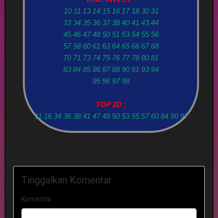
10 11 13 14 15 16 17 18 30 31
33 34 35 36 37 38 40 41 43 44
45 46 47 48 50 51 53 54 55 56
57 58 60 61 63 64 65 66 67 68
70 71 73 74 75 76 77 78 80 81
83 84 85 86 87 88 90 91 93 94
95 96 97 98
TOP 2D :
11 16 34 36 38 41 47 48 50 53 55 57 60 84 90 97
Tinggalkan Komentar
Komentar