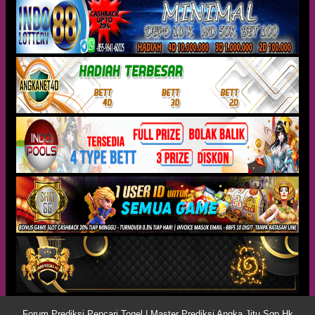
Forum Prediksi Pencari Togel | Master Prediksi Angka Jitu Sgp Hk