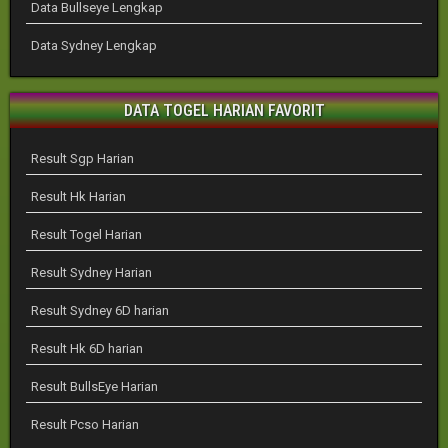
Data Bullseye Lengkap
Data Sydney Lengkap
DATA TOGEL HARIAN FAVORIT
Result Sgp Harian
Result Hk Harian
Result Togel Harian
Result Sydney Harian
Result Sydney 6D harian
Result Hk 6D harian
Result BullsEye Harian
Result Pcso Harian