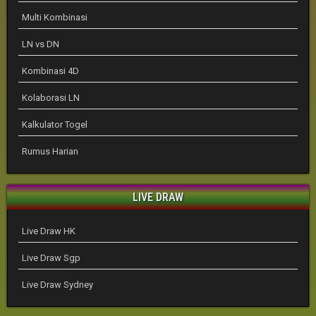
Multi Kombinasi
LN vs DN
Kombinasi 4D
Kolaborasi LN
Kalkulator Togel
Rumus Harian
LIVE DRAW
Live Draw HK
Live Draw Sgp
Live Draw Sydney