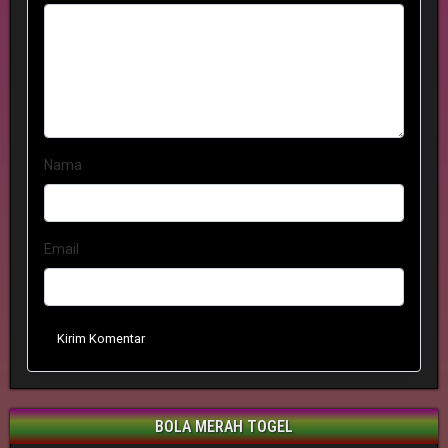
Nama
Email
Kirim Komentar
BOLA MERAH TOGEL