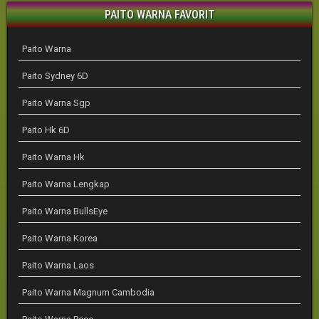
PAITO WARNA FAVORIT
Paito Warna
Paito Sydney 6D
Paito Warna Sgp
Paito Hk 6D
Paito Warna Hk
Paito Warna Lengkap
Paito Warna BullsEye
Paito Warna Korea
Paito Warna Laos
Paito Warna Magnum Cambodia