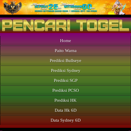
Home
Paito Warna
Prediksi Bullseye
Prediksi Sydney
Prediksi SGP
Prediksi PCSO
Prediksi HK
Data Hk 6D
Data Sydney 6D