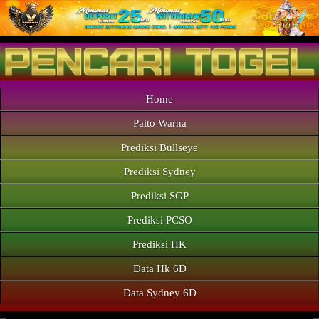
Home
Paito Warna
Prediksi Bullseye
Prediksi Sydney
Prediksi SGP
Prediksi PCSO
Prediksi HK
Data Hk 6D
Data Sydney 6D