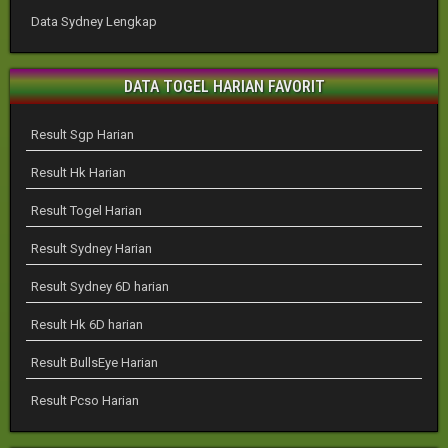
Data Sydney Lengkap
DATA TOGEL HARIAN FAVORIT
Result Sgp Harian
Result Hk Harian
Result Togel Harian
Result Sydney Harian
Result Sydney 6D harian
Result Hk 6D harian
Result BullsEye Harian
Result Pcso Harian