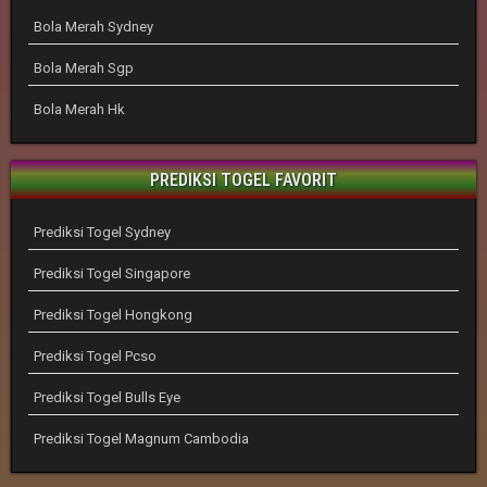
Bola Merah Sydney
Bola Merah Sgp
Bola Merah Hk
PREDIKSI TOGEL FAVORIT
Prediksi Togel Sydney
Prediksi Togel Singapore
Prediksi Togel Hongkong
Prediksi Togel Pcso
Prediksi Togel Bulls Eye
Prediksi Togel Magnum Cambodia