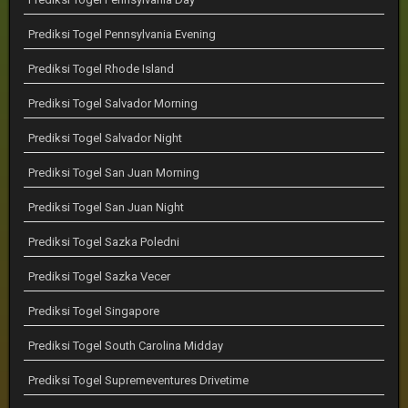
Prediksi Togel Pennsylvania Evening
Prediksi Togel Rhode Island
Prediksi Togel Salvador Morning
Prediksi Togel Salvador Night
Prediksi Togel San Juan Morning
Prediksi Togel San Juan Night
Prediksi Togel Sazka Poledni
Prediksi Togel Sazka Vecer
Prediksi Togel Singapore
Prediksi Togel South Carolina Midday
Prediksi Togel Supremeventures Drivetime