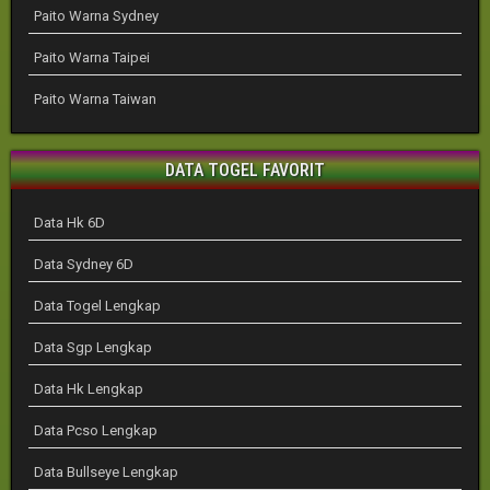
Paito Warna Sydney
Paito Warna Taipei
Paito Warna Taiwan
DATA TOGEL FAVORIT
Data Hk 6D
Data Sydney 6D
Data Togel Lengkap
Data Sgp Lengkap
Data Hk Lengkap
Data Pcso Lengkap
Data Bullseye Lengkap