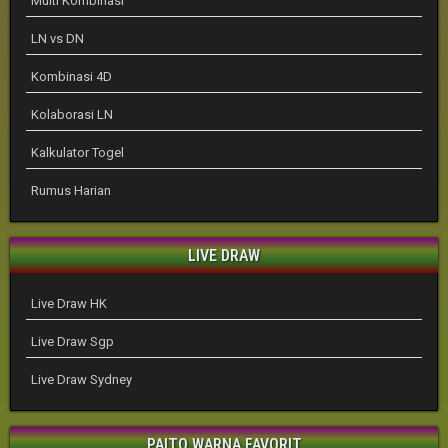
Multi Kombinasi
LN vs DN
Kombinasi 4D
Kolaborasi LN
Kalkulator Togel
Rumus Harian
LIVE DRAW
Live Draw HK
Live Draw Sgp
Live Draw Sydney
PAITO WARNA FAVORIT