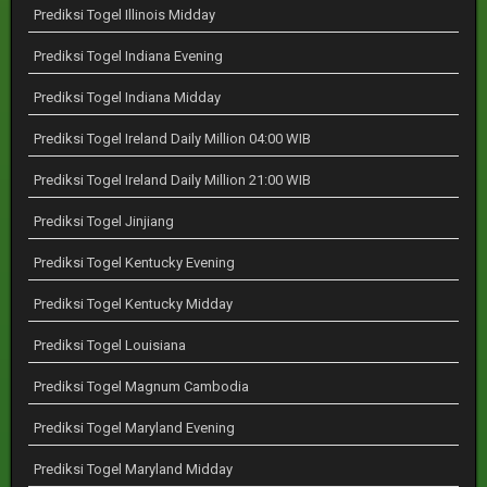
Prediksi Togel Illinois Midday
Prediksi Togel Indiana Evening
Prediksi Togel Indiana Midday
Prediksi Togel Ireland Daily Million 04:00 WIB
Prediksi Togel Ireland Daily Million 21:00 WIB
Prediksi Togel Jinjiang
Prediksi Togel Kentucky Evening
Prediksi Togel Kentucky Midday
Prediksi Togel Louisiana
Prediksi Togel Magnum Cambodia
Prediksi Togel Maryland Evening
Prediksi Togel Maryland Midday