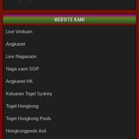
WEBSITE KAMI
Live Virdsam
Angkanet
Live Nagasaon
Naga saon SGP
Angkanet HK
Keluaran Togel Sydney
Togel Hongkong
Togel Hongkong Pools
Hongkongpools Asli