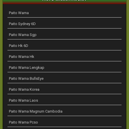
Paito Warna
Paito Sydney 6D
Paito Warna Sgp
Paito Hk 6D
Paito Warna Hk
Paito Warna Lengkap
Paito Warna BullsEye
Paito Warna Korea
Paito Warna Laos
Paito Warna Magnum Cambodia
Paito Warna Pcso