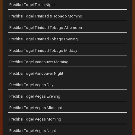
Prediksi Togel Texas Night
Prediksi Togel Trinidad & Tobago Morning
Prediksi Togel Trinidad Tobago Afternoon
Prediksi Togel Trinidad Tobago Evening
Prediksi Togel Trinidad Tobago Midday
Prediksi Togel Vancouver Morning
Prediksi Togel Vancouver Night
Prediksi Togel Vegas Day
Prediksi Togel Vegas Evening
Prediksi Togel Vegas Midnight
Prediksi Togel Vegas Morning
Prediksi Togel Vegas Night