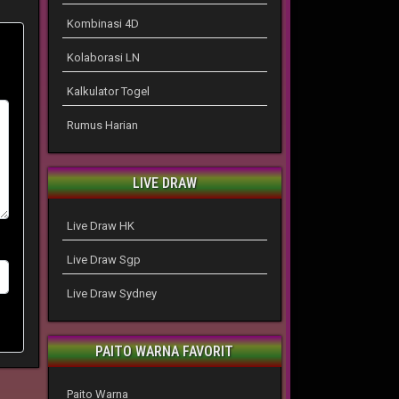
Kombinasi 4D
Kolaborasi LN
Kalkulator Togel
Rumus Harian
LIVE DRAW
Live Draw HK
Live Draw Sgp
Live Draw Sydney
PAITO WARNA FAVORIT
Paito Warna