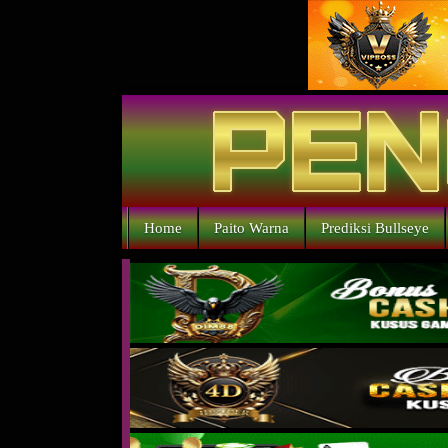
Home
Paito Warna
Prediksi Bullseye