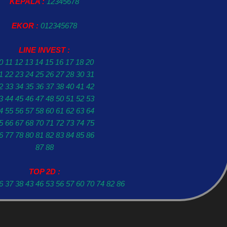
KEPALA :
12345678
EKOR :
012345678
LINE INVEST :
0 11 12 13 14 15 16 17 18 20
1 22 23 24 25 26 27 28 30 31
2 33 34 35 36 37 38 40 41 42
3 44 45 46 47 48 50 51 52 53
4 55 56 57 58 60 61 62 63 64
5 66 67 68 70 71 72 73 74 75
6 77 78 80 81 82 83 84 85 86
87 88
TOP 2D :
6 37 38 43 46 53 56 57 60 70 74 82 86