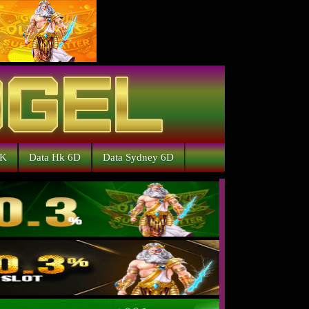
HK
Data Hk 6D
Data Sydney 6D