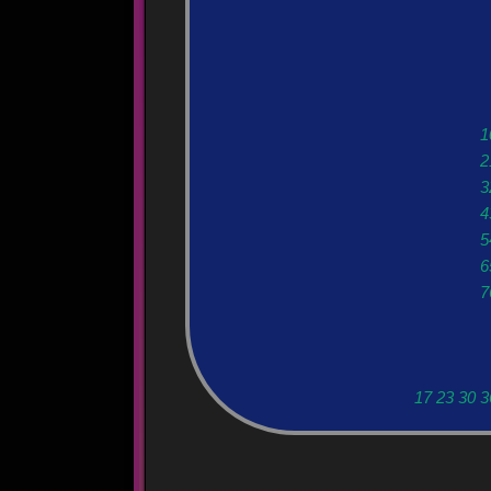
1
2
3
4
5
6
7
17 23 30 3