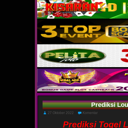
Prediksi Lo
27 Oktober 2022
Komentar
Prediksi Togel 