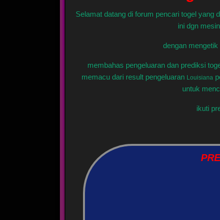
Selamat datang di forum pencari togel yang 
ini dgn mesi
dengan mengeti
membahas pengeluaran dan prediksi tog
memacu dari result pengeluaran
po
Louisiana
untuk menca
ikuti p
PRE