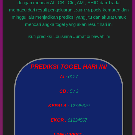
dengan mencari AI , CB , Ck , AM , SHIO dan Tradal
memacu dari result pengeluaran
pools kemaren dan
Louisiana
minggu lalu menjadikan prediksi yang jitu dan akurat untuk
mencari angka togel yang akan result hari ini
ikuti prediksi Louisiana Jumat di bawah ini
PREDIKSI TOGEL HARI INI
AI :
0127
CB :
5 / 3
KEPALA :
12345679
EKOR :
01234567
LINE INVEST :