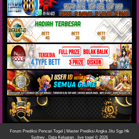
Forum Prediksi Pencari Togel | Master Prediksi Angka Jitu Sgp Hk
Sydney , Data Keluaran , live togel © 2026