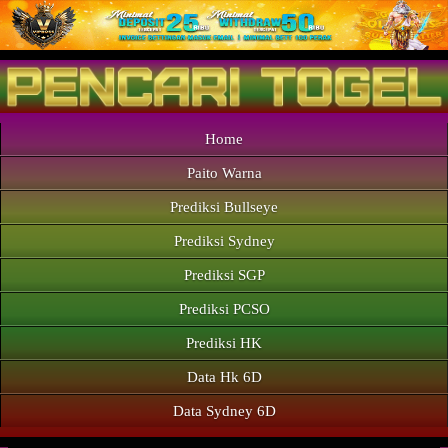
Home
Paito Warna
Prediksi Bullseye
Prediksi Sydney
Prediksi SGP
Prediksi PCSO
Prediksi HK
Data Hk 6D
Data Sydney 6D