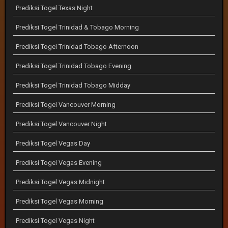
Prediksi Togel Texas Night
Prediksi Togel Trinidad & Tobago Morning
Prediksi Togel Trinidad Tobago Afternoon
Prediksi Togel Trinidad Tobago Evening
Prediksi Togel Trinidad Tobago Midday
Prediksi Togel Vancouver Morning
Prediksi Togel Vancouver Night
Prediksi Togel Vegas Day
Prediksi Togel Vegas Evening
Prediksi Togel Vegas Midnight
Prediksi Togel Vegas Morning
Prediksi Togel Vegas Night