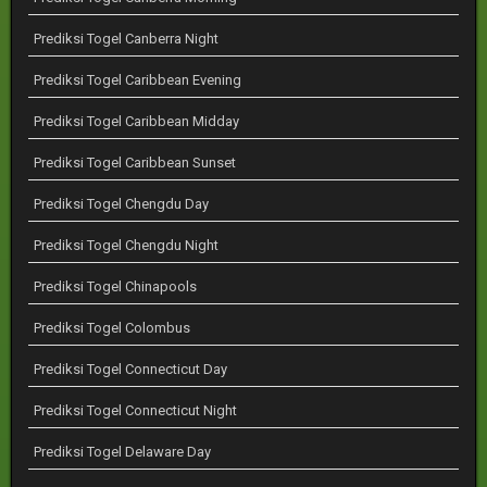
Prediksi Togel Canberra Night
Prediksi Togel Caribbean Evening
Prediksi Togel Caribbean Midday
Prediksi Togel Caribbean Sunset
Prediksi Togel Chengdu Day
Prediksi Togel Chengdu Night
Prediksi Togel Chinapools
Prediksi Togel Colombus
Prediksi Togel Connecticut Day
Prediksi Togel Connecticut Night
Prediksi Togel Delaware Day