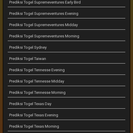
Prediksi Togel Supremeventures Early Bird
Prediksi Togel Supremeventures Evening
Prediksi Togel Supremeventures Midday
Prediksi Togel Supremeventures Morning
Prediksi Togel Sydney
Prediksi Togel Taiwan
Prediksi Togel Tennesse Evening
Prediksi Togel Tennesse Midday
Prediksi Togel Tennesse Morning
Prediksi Togel Texas Day
Prediksi Togel Texas Evening
Prediksi Togel Texas Morning