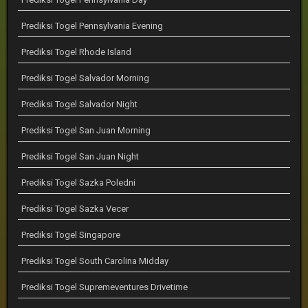
Prediksi Togel Pennsylvania Evening
Prediksi Togel Rhode Island
Prediksi Togel Salvador Morning
Prediksi Togel Salvador Night
Prediksi Togel San Juan Morning
Prediksi Togel San Juan Night
Prediksi Togel Sazka Poledni
Prediksi Togel Sazka Vecer
Prediksi Togel Singapore
Prediksi Togel South Carolina Midday
Prediksi Togel Supremeventures Drivetime