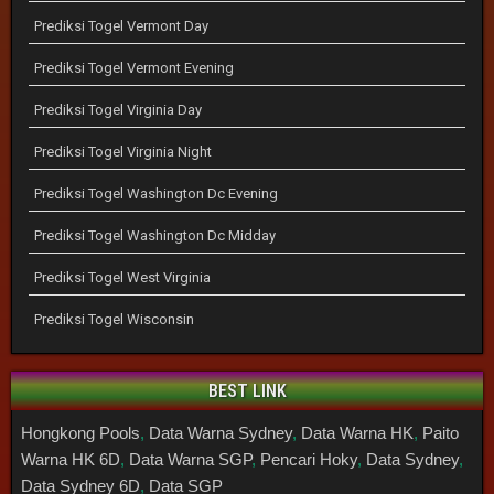
Prediksi Togel Vermont Day
Prediksi Togel Vermont Evening
Prediksi Togel Virginia Day
Prediksi Togel Virginia Night
Prediksi Togel Washington Dc Evening
Prediksi Togel Washington Dc Midday
Prediksi Togel West Virginia
Prediksi Togel Wisconsin
BEST LINK
Hongkong Pools
,
Data Warna Sydney
,
Data Warna HK
,
Paito
Warna HK 6D
,
Data Warna SGP
,
Pencari Hoky
,
Data Sydney
,
Data Sydney 6D
,
Data SGP