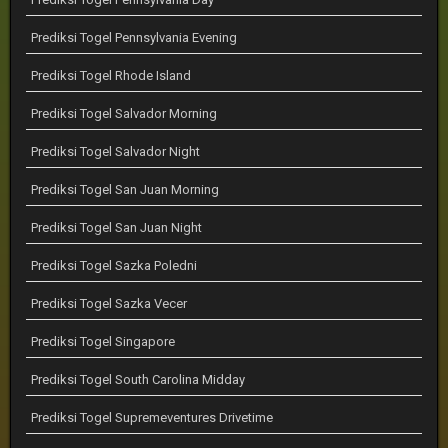
Prediksi Togel Pennsylvania Evening
Prediksi Togel Rhode Island
Prediksi Togel Salvador Morning
Prediksi Togel Salvador Night
Prediksi Togel San Juan Morning
Prediksi Togel San Juan Night
Prediksi Togel Sazka Poledni
Prediksi Togel Sazka Vecer
Prediksi Togel Singapore
Prediksi Togel South Carolina Midday
Prediksi Togel Supremeventures Drivetime