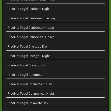
Prediksi Togel Canberra Night
Prediksi Togel Caribbean Evening
Prediksi Togel Caribbean Midday
Prediksi Togel Caribbean Sunset
Prediksi Togel Chengdu Day
Prediksi Togel Chengdu Night
Prediksi Togel Chinapools
Prediksi Togel Colombus
Prediksi Togel Connecticut Day
Prediksi Togel Connecticut Night
Prediksi Togel Delaware Day