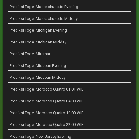
Prediksi Togel Massachusetts Evening
Prediksi Togel Massachusetts Midday
Prediksi Togel Michigan Evening
Prediksi Togel Michigan Midday
Prediksi Togel Miramar
Prediksi Togel Missouri Evening
Prediksi Togel Missouri Midday
Prediksi Togel Morocco Quatro 01:01 WIB
Prediksi Togel Morocco Quatro 04:00 WIB
Prediksi Togel Morocco Quatro 19:00 WIB
Prediksi Togel Morocco Quatro 22:00 WIB
Prediksi Togel New Jersey Evening