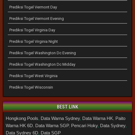
Prediksi Togel Vermont Day
Prediksi Togel Vermont Evening
Prediksi Togel Virginia Day
Prediksi Togel Virginia Night
Prediksi Togel Washington Dc Evening
Prediksi Togel Washington Dc Midday
Prediksi Togel West Virginia
Prediksi Togel Wisconsin
BEST LINK
Hongkong Pools
,
Data Warna Sydney
,
Data Warna HK
,
Paito
Warna HK 6D
,
Data Warna SGP
,
Pencari Hoky
,
Data Sydney
,
Data Sydney 6D
,
Data SGP