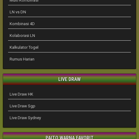
Multi Kombinasi
LN vs DN
Kombinasi 4D
Kolaborasi LN
Kalkulator Togel
Rumus Harian
LIVE DRAW
Live Draw HK
Live Draw Sgp
Live Draw Sydney
PAITO WARNA FAVORIT