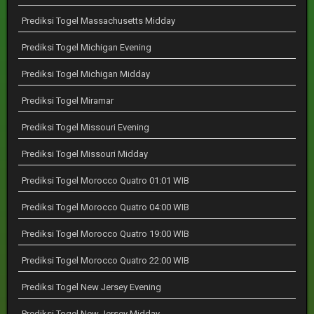
Prediksi Togel Massachusetts Midday
Prediksi Togel Michigan Evening
Prediksi Togel Michigan Midday
Prediksi Togel Miramar
Prediksi Togel Missouri Evening
Prediksi Togel Missouri Midday
Prediksi Togel Morocco Quatro 01:01 WIB
Prediksi Togel Morocco Quatro 04:00 WIB
Prediksi Togel Morocco Quatro 19:00 WIB
Prediksi Togel Morocco Quatro 22:00 WIB
Prediksi Togel New Jersey Evening
Prediksi Togel New Jersey Midday