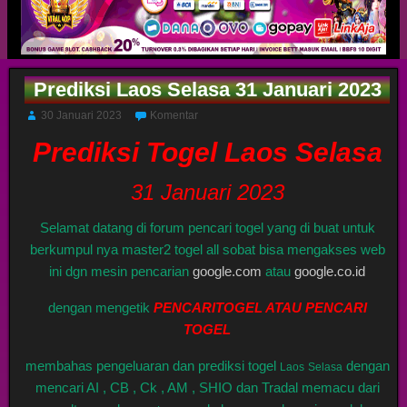
Prediksi Laos Selasa 31 Januari 2023
30 Januari 2023
Komentar
Prediksi Togel Laos Selasa
31 Januari 2023
Selamat datang di forum pencari togel yang di buat untuk
berkumpul nya master2 togel all sobat bisa mengakses web
ini dgn mesin pencarian
google.com
atau
google.co.id
dengan mengetik
PENCARITOGEL ATAU PENCARI
TOGEL
membahas pengeluaran dan prediksi togel
dengan
Laos
Selasa
mencari AI , CB , Ck , AM , SHIO dan Tradal memacu dari