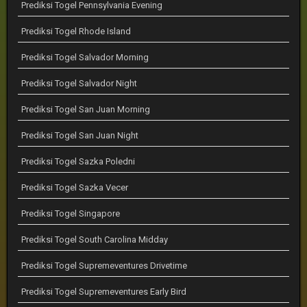
Prediksi Togel Pennsylvania Evening
Prediksi Togel Rhode Island
Prediksi Togel Salvador Morning
Prediksi Togel Salvador Night
Prediksi Togel San Juan Morning
Prediksi Togel San Juan Night
Prediksi Togel Sazka Poledni
Prediksi Togel Sazka Vecer
Prediksi Togel Singapore
Prediksi Togel South Carolina Midday
Prediksi Togel Supremeventures Drivetime
Prediksi Togel Supremeventures Early Bird