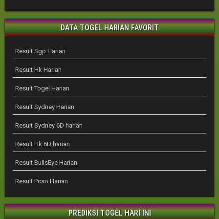
DATA TOGEL HARIAN FAVORIT
Result Sgp Harian
Result Hk Harian
Result Togel Harian
Result Sydney Harian
Result Sydney 6D harian
Result Hk 6D harian
Result BullsEye Harian
Result Pcso Harian
PREDIKSI TOGEL HARI INI