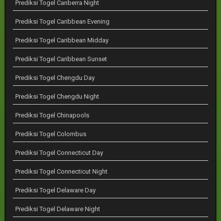
Prediksi Togel Canberra Night
Prediksi Togel Caribbean Evening
Prediksi Togel Caribbean Midday
Prediksi Togel Caribbean Sunset
Prediksi Togel Chengdu Day
Prediksi Togel Chengdu Night
Prediksi Togel Chinapools
Prediksi Togel Colombus
Prediksi Togel Connecticut Day
Prediksi Togel Connecticut Night
Prediksi Togel Delaware Day
Prediksi Togel Delaware Night