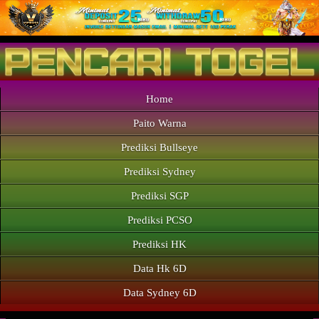
Home
Paito Warna
Prediksi Bullseye
Prediksi Sydney
Prediksi SGP
Prediksi PCSO
Prediksi HK
Data Hk 6D
Data Sydney 6D