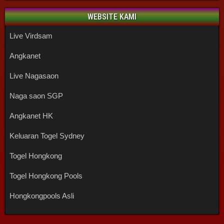
WEBSITE KAMI
Live Virdsam
Angkanet
Live Nagasaon
Naga saon SGP
Angkanet HK
Keluaran Togel Sydney
Togel Hongkong
Togel Hongkong Pools
Hongkongpools Asli