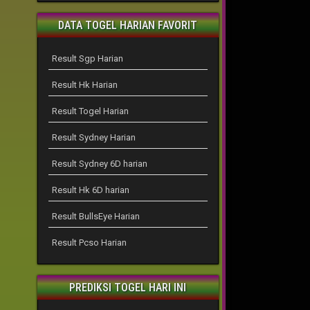
DATA TOGEL HARIAN FAVORIT
Result Sgp Harian
Result Hk Harian
Result Togel Harian
Result Sydney Harian
Result Sydney 6D harian
Result Hk 6D harian
Result BullsEye Harian
Result Pcso Harian
PREDIKSI TOGEL HARI INI