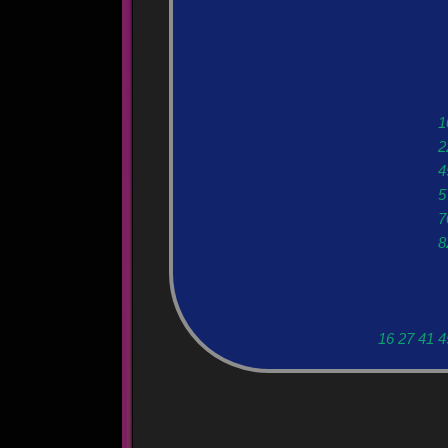
1
2
4
5
7
8
16 27 41 4