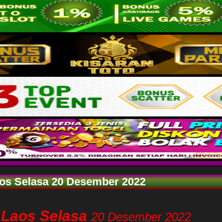
aos Selasa 20 Desember 2022
l Laos Selasa
20 Desember 2022