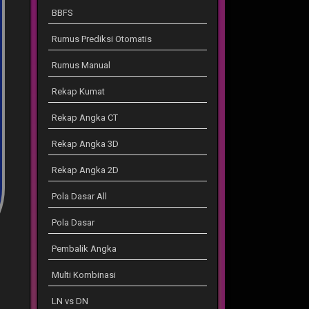
BBFS
Rumus Prediksi Otomatis
Rumus Manual
Rekap Kumat
Rekap Angka CT
Rekap Angka 3D
Rekap Angka 2D
Pola Dasar All
Pola Dasar
Pembalik Angka
Multi Kombinasi
LN vs DN