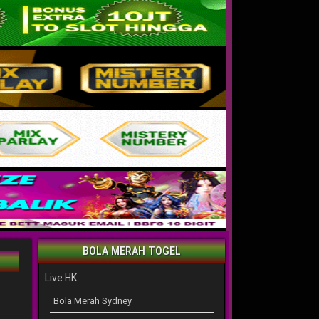
BOLA MERAH TOGEL
Live HK
Bola Merah Sydney