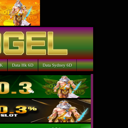
HK
Data Hk 6D
Data Sydney 6D