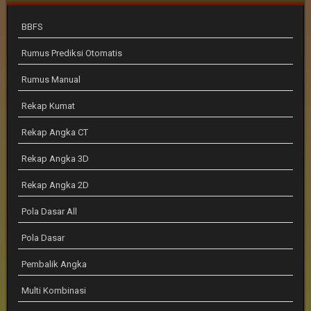
BBFS
Rumus Prediksi Otomatis
Rumus Manual
Rekap Kumat
Rekap Angka CT
Rekap Angka 3D
Rekap Angka 2D
Pola Dasar All
Pola Dasar
Pembalik Angka
Multi Kombinasi