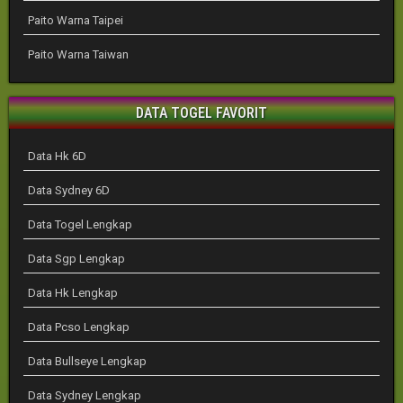
Paito Warna Taipei
Paito Warna Taiwan
DATA TOGEL FAVORIT
Data Hk 6D
Data Sydney 6D
Data Togel Lengkap
Data Sgp Lengkap
Data Hk Lengkap
Data Pcso Lengkap
Data Bullseye Lengkap
Data Sydney Lengkap