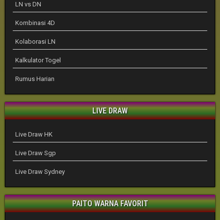
LN vs DN
Kombinasi 4D
Kolaborasi LN
Kalkulator Togel
Rumus Harian
LIVE DRAW
Live Draw HK
Live Draw Sgp
Live Draw Sydney
PAITO WARNA FAVORIT