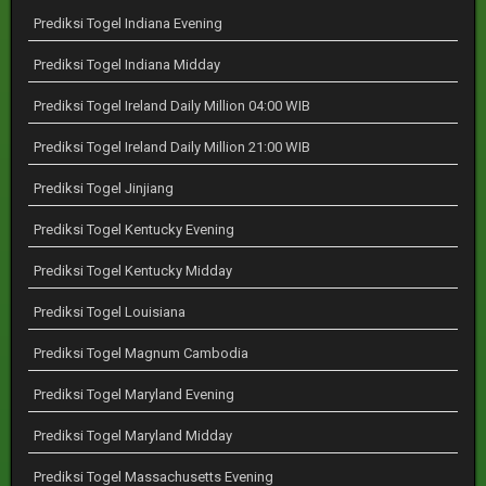
Prediksi Togel Indiana Evening
Prediksi Togel Indiana Midday
Prediksi Togel Ireland Daily Million 04:00 WIB
Prediksi Togel Ireland Daily Million 21:00 WIB
Prediksi Togel Jinjiang
Prediksi Togel Kentucky Evening
Prediksi Togel Kentucky Midday
Prediksi Togel Louisiana
Prediksi Togel Magnum Cambodia
Prediksi Togel Maryland Evening
Prediksi Togel Maryland Midday
Prediksi Togel Massachusetts Evening