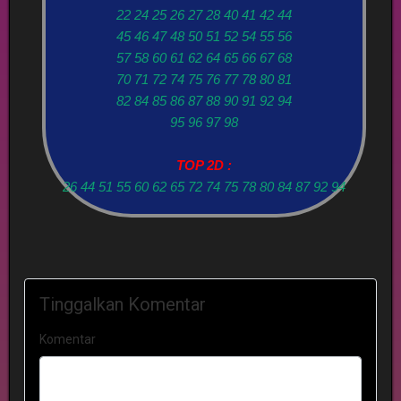
22 24 25 26 27 28 40 41 42 44
45 46 47 48 50 51 52 54 55 56
57 58 60 61 62 64 65 66 67 68
70 71 72 74 75 76 77 78 80 81
82 84 85 86 87 88 90 91 92 94
95 96 97 98
TOP 2D :
26 44 51 55 60 62 65 72 74 75 78 80 84 87 92 94
Tinggalkan Komentar
Komentar