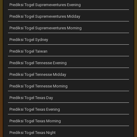
Prediksi Togel Supremeventures Evening
Prediksi Togel Supremeventures Midday
Prediksi Togel Supremeventures Morning
Prediksi Togel Sydney
Prediksi Togel Taiwan
Prediksi Togel Tennesse Evening
Prediksi Togel Tennesse Midday
Prediksi Togel Tennesse Morning
Prediksi Togel Texas Day
Prediksi Togel Texas Evening
Prediksi Togel Texas Morning
Prediksi Togel Texas Night