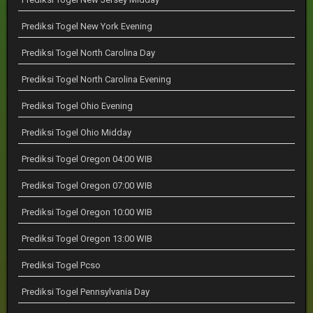
Prediksi Togel New York Evening
Prediksi Togel North Carolina Day
Prediksi Togel North Carolina Evening
Prediksi Togel Ohio Evening
Prediksi Togel Ohio Midday
Prediksi Togel Oregon 04:00 WIB
Prediksi Togel Oregon 07:00 WIB
Prediksi Togel Oregon 10:00 WIB
Prediksi Togel Oregon 13:00 WIB
Prediksi Togel Pcso
Prediksi Togel Pennsylvania Day