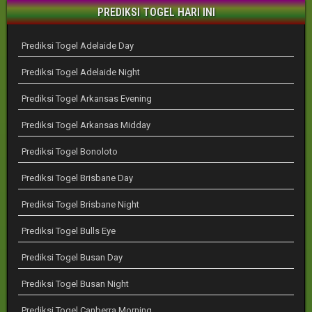
PREDIKSI TOGEL HARI INI
Prediksi Togel Adelaide Day
Prediksi Togel Adelaide Night
Prediksi Togel Arkansas Evening
Prediksi Togel Arkansas Midday
Prediksi Togel Bonoloto
Prediksi Togel Brisbane Day
Prediksi Togel Brisbane Night
Prediksi Togel Bulls Eye
Prediksi Togel Busan Day
Prediksi Togel Busan Night
Prediksi Togel Canberra Morning