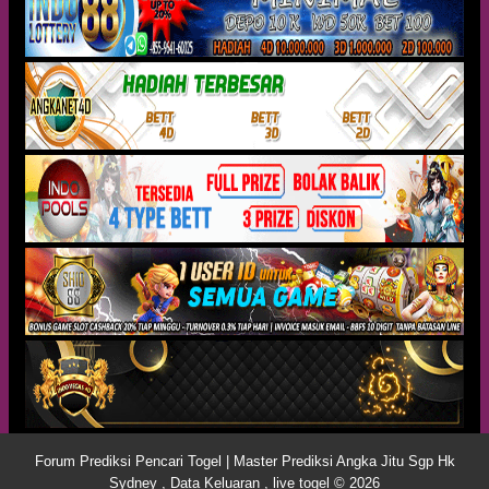
Forum Prediksi Pencari Togel | Master Prediksi Angka Jitu Sgp Hk
Sydney , Data Keluaran , live togel © 2026