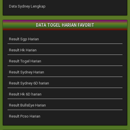
Data Sydney Lengkap
DATA TOGEL HARIAN FAVORIT
Result Sgp Harian
Result Hk Harian
Result Togel Harian
Result Sydney Harian
Result Sydney 6D harian
Result Hk 6D harian
Result BullsEye Harian
Result Pcso Harian