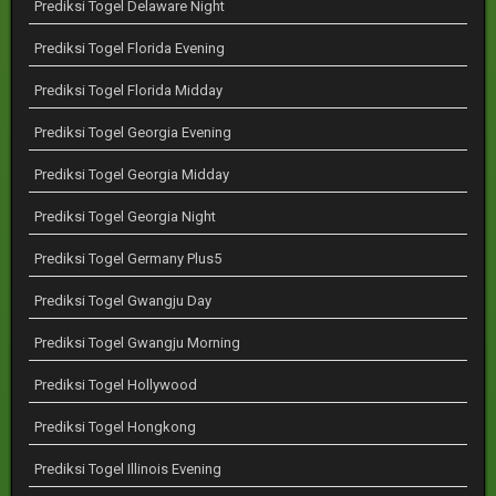
Prediksi Togel Delaware Night
Prediksi Togel Florida Evening
Prediksi Togel Florida Midday
Prediksi Togel Georgia Evening
Prediksi Togel Georgia Midday
Prediksi Togel Georgia Night
Prediksi Togel Germany Plus5
Prediksi Togel Gwangju Day
Prediksi Togel Gwangju Morning
Prediksi Togel Hollywood
Prediksi Togel Hongkong
Prediksi Togel Illinois Evening