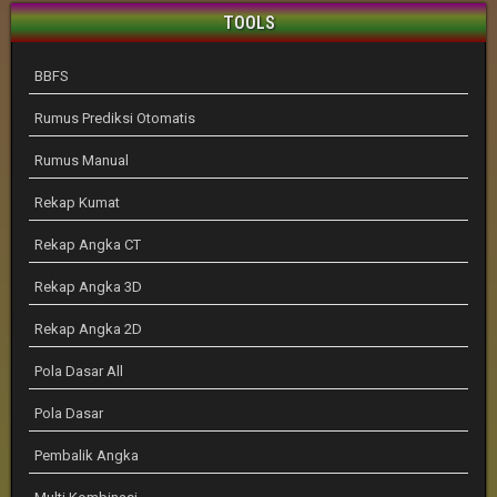
TOOLS
BBFS
Rumus Prediksi Otomatis
Rumus Manual
Rekap Kumat
Rekap Angka CT
Rekap Angka 3D
Rekap Angka 2D
Pola Dasar All
Pola Dasar
Pembalik Angka