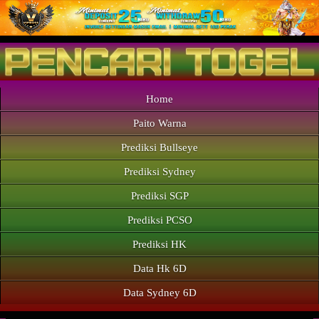
Home
Paito Warna
Prediksi Bullseye
Prediksi Sydney
Prediksi SGP
Prediksi PCSO
Prediksi HK
Data Hk 6D
Data Sydney 6D