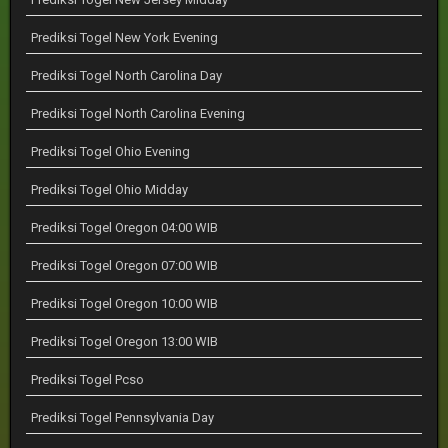
Prediksi Togel New York Evening
Prediksi Togel North Carolina Day
Prediksi Togel North Carolina Evening
Prediksi Togel Ohio Evening
Prediksi Togel Ohio Midday
Prediksi Togel Oregon 04:00 WIB
Prediksi Togel Oregon 07:00 WIB
Prediksi Togel Oregon 10:00 WIB
Prediksi Togel Oregon 13:00 WIB
Prediksi Togel Pcso
Prediksi Togel Pennsylvania Day