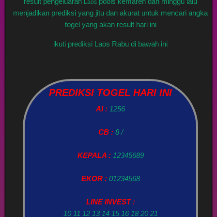
result pengeluaran
pools kemaren dan minggu lalu
Laos
menjadikan prediksi yang jitu dan akurat untuk mencari angka
togel yang akan result hari ini
ikuti prediksi Laos Rabu di bawah ini
PREDIKSI TOGEL HARI INI
AI :
1256
CB :
8 /
KEPALA :
12345689
EKOR :
01234568
LINE INVEST :
10 11 12 13 14 15 16 18 20 21