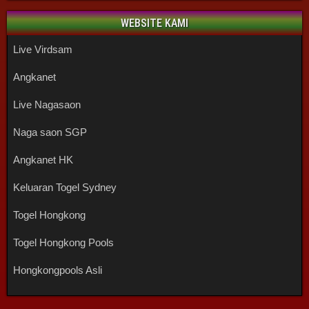
WEBSITE KAMI
Live Virdsam
Angkanet
Live Nagasaon
Naga saon SGP
Angkanet HK
Keluaran Togel Sydney
Togel Hongkong
Togel Hongkong Pools
Hongkongpools Asli