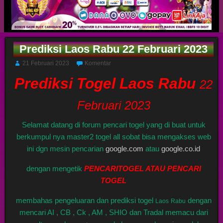
Prediksi Laos Rabu 22 Februari 2023
21 Februari 2023
Komentar
Prediksi Togel Laos Rabu
22
Februari 2023
Selamat datang di forum pencari togel yang di buat untuk
berkumpul nya master2 togel all sobat bisa mengakses web
ini dgn mesin pencarian
google.com
atau
google.co.id
dengan mengetik
PENCARITOGEL ATAU PENCARI
TOGEL
membahas pengeluaran dan prediksi togel
dengan
Laos
Rabu
mencari AI , CB , Ck , AM , SHIO dan Tradal memacu dari