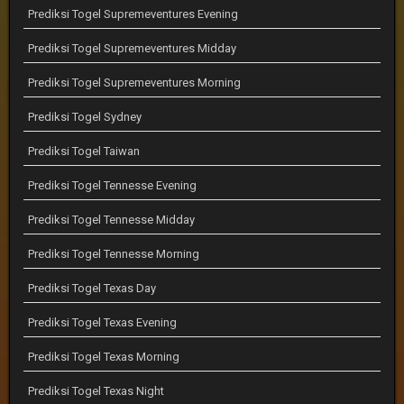
Prediksi Togel Supremeventures Evening
Prediksi Togel Supremeventures Midday
Prediksi Togel Supremeventures Morning
Prediksi Togel Sydney
Prediksi Togel Taiwan
Prediksi Togel Tennesse Evening
Prediksi Togel Tennesse Midday
Prediksi Togel Tennesse Morning
Prediksi Togel Texas Day
Prediksi Togel Texas Evening
Prediksi Togel Texas Morning
Prediksi Togel Texas Night