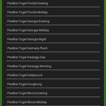
Prediksi Togel Florida Evening
Prediksi Togel Florida Midday
Prediksi Togel Georgia Evening
Prediksi Togel Georgia Midday
Prediksi Togel Georgia Night
Prediksi Togel Germany Plus5
Prediksi Togel Gwangju Day
Prediksi Togel Gwangju Morning
Prediksi Togel Hollywood
Prediksi Togel Hongkong
Prediksi Togel Illinois Evening
Prediksi Togel Illinois Midday