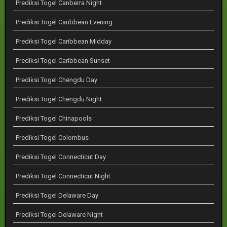
Prediksi Togel Canberra Night
Prediksi Togel Caribbean Evening
Prediksi Togel Caribbean Midday
Prediksi Togel Caribbean Sunset
Prediksi Togel Chengdu Day
Prediksi Togel Chengdu Night
Prediksi Togel Chinapools
Prediksi Togel Colombus
Prediksi Togel Connecticut Day
Prediksi Togel Connecticut Night
Prediksi Togel Delaware Day
Prediksi Togel Delaware Night