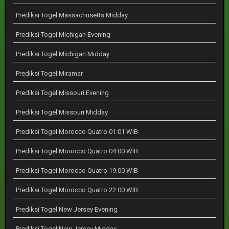
Prediksi Togel Massachusetts Midday
Prediksi Togel Michigan Evening
Prediksi Togel Michigan Midday
Prediksi Togel Miramar
Prediksi Togel Missouri Evening
Prediksi Togel Missouri Midday
Prediksi Togel Morocco Quatro 01:01 WIB
Prediksi Togel Morocco Quatro 04:00 WIB
Prediksi Togel Morocco Quatro 19:00 WIB
Prediksi Togel Morocco Quatro 22:00 WIB
Prediksi Togel New Jersey Evening
Prediksi Togel New Jersey Midday