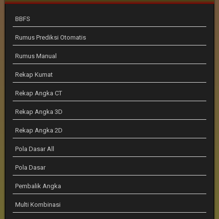
BBFS
Rumus Prediksi Otomatis
Rumus Manual
Rekap Kumat
Rekap Angka CT
Rekap Angka 3D
Rekap Angka 2D
Pola Dasar All
Pola Dasar
Pembalik Angka
Multi Kombinasi