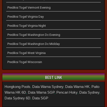
Prediksi Togel Vermont Evening
Prediksi Togel Virginia Day
Prediksi Togel Virginia Night
Prediksi Togel Washington Dc Evening
Prediksi Togel Washington Dc Midday
Prediksi Togel West Virginia
Prediksi Togel Wisconsin
BEST LINK
Hongkong Pools
,
Data Warna Sydney
,
Data Warna HK
,
Paito
Warna HK 6D
,
Data Warna SGP
,
Pencari Hoky
,
Data Sydney
,
Data Sydney 6D
,
Data SGP