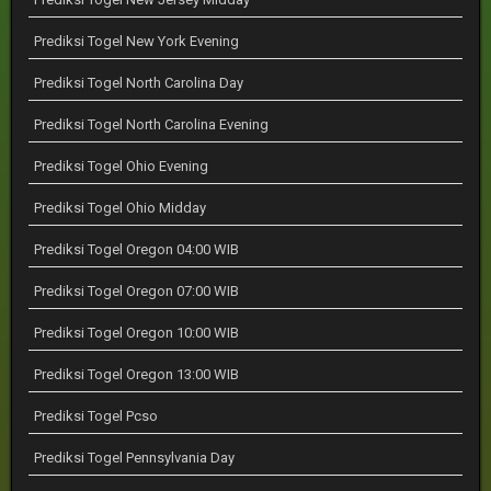
Prediksi Togel New York Evening
Prediksi Togel North Carolina Day
Prediksi Togel North Carolina Evening
Prediksi Togel Ohio Evening
Prediksi Togel Ohio Midday
Prediksi Togel Oregon 04:00 WIB
Prediksi Togel Oregon 07:00 WIB
Prediksi Togel Oregon 10:00 WIB
Prediksi Togel Oregon 13:00 WIB
Prediksi Togel Pcso
Prediksi Togel Pennsylvania Day