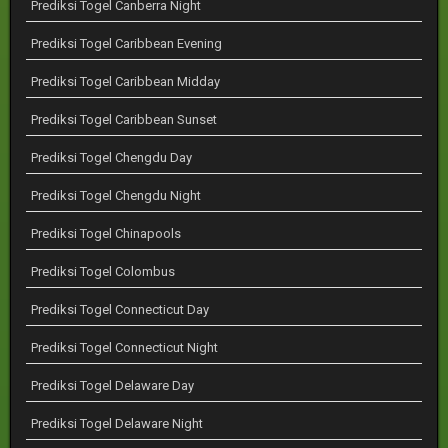
Prediksi Togel Canberra Night
Prediksi Togel Caribbean Evening
Prediksi Togel Caribbean Midday
Prediksi Togel Caribbean Sunset
Prediksi Togel Chengdu Day
Prediksi Togel Chengdu Night
Prediksi Togel Chinapools
Prediksi Togel Colombus
Prediksi Togel Connecticut Day
Prediksi Togel Connecticut Night
Prediksi Togel Delaware Day
Prediksi Togel Delaware Night