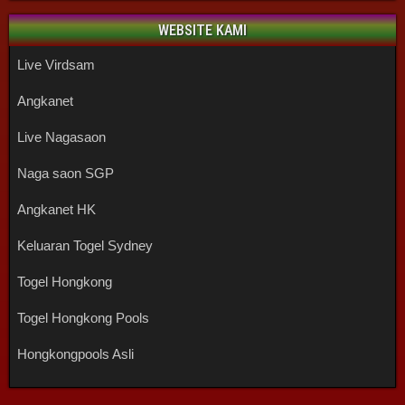
WEBSITE KAMI
Live Virdsam
Angkanet
Live Nagasaon
Naga saon SGP
Angkanet HK
Keluaran Togel Sydney
Togel Hongkong
Togel Hongkong Pools
Hongkongpools Asli