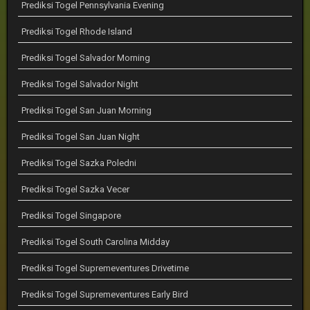
Prediksi Togel Pennsylvania Evening
Prediksi Togel Rhode Island
Prediksi Togel Salvador Morning
Prediksi Togel Salvador Night
Prediksi Togel San Juan Morning
Prediksi Togel San Juan Night
Prediksi Togel Sazka Poledni
Prediksi Togel Sazka Vecer
Prediksi Togel Singapore
Prediksi Togel South Carolina Midday
Prediksi Togel Supremeventures Drivetime
Prediksi Togel Supremeventures Early Bird