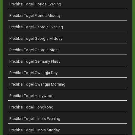
Prediksi Togel Florida Evening
Prediksi Togel Florida Midday
Prediksi Togel Georgia Evening
Prediksi Togel Georgia Midday
Prediksi Togel Georgia Night
Prediksi Togel Germany Plus5
Prediksi Togel Gwangju Day
Prediksi Togel Gwangju Morning
Prediksi Togel Hollywood
Prediksi Togel Hongkong
Prediksi Togel Illinois Evening
Prediksi Togel Illinois Midday