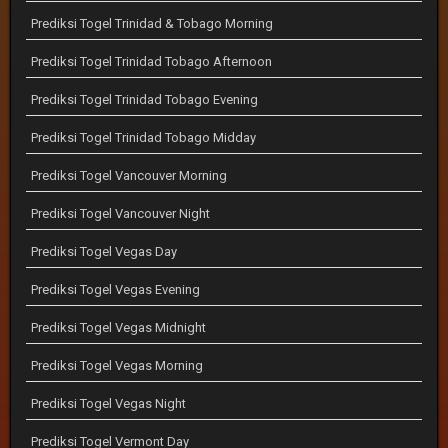
Prediksi Togel Trinidad & Tobago Morning
Prediksi Togel Trinidad Tobago Afternoon
Prediksi Togel Trinidad Tobago Evening
Prediksi Togel Trinidad Tobago Midday
Prediksi Togel Vancouver Morning
Prediksi Togel Vancouver Night
Prediksi Togel Vegas Day
Prediksi Togel Vegas Evening
Prediksi Togel Vegas Midnight
Prediksi Togel Vegas Morning
Prediksi Togel Vegas Night
Prediksi Togel Vermont Day