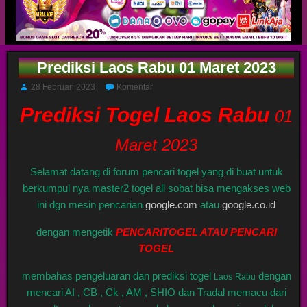
Prediksi Laos Rabu 01 Maret 2023
28 Februari 2023
Komentar
Prediksi Togel Laos Rabu
01
Maret 2023
Selamat datang di forum pencari togel yang di buat untuk
berkumpul nya master2 togel all sobat bisa mengakses web
ini dgn mesin pencarian
google.com
atau
google.co.id
dengan mengetik
PENCARITOGEL ATAU PENCARI
TOGEL
membahas pengeluaran dan prediksi togel
dengan
Laos
Rabu
mencari AI , CB , Ck , AM , SHIO dan Tradal memacu dari