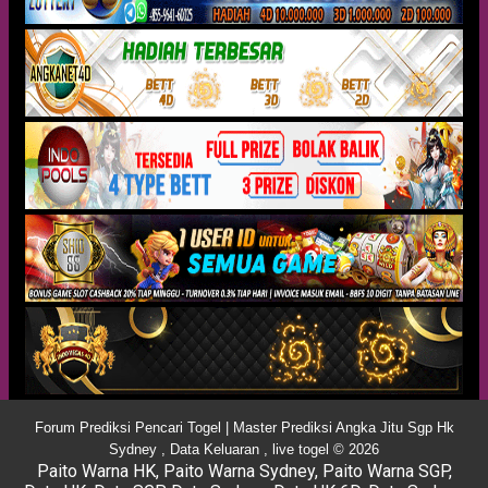
Forum Prediksi Pencari Togel | Master Prediksi Angka Jitu Sgp Hk
Sydney , Data Keluaran , live togel © 2026
Paito Warna HK
,
Paito Warna Sydney
,
Paito Warna SGP
,