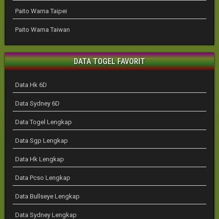
Paito Warna Taipei
Paito Warna Taiwan
DATA TOGEL FAVORIT
Data Hk 6D
Data Sydney 6D
Data Togel Lengkap
Data Sgp Lengkap
Data Hk Lengkap
Data Pcso Lengkap
Data Bullseye Lengkap
Data Sydney Lengkap