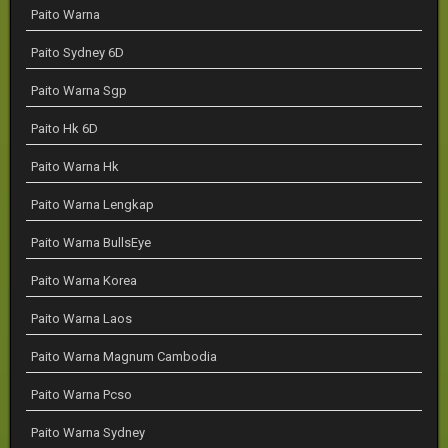
Paito Warna
Paito Sydney 6D
Paito Warna Sgp
Paito Hk 6D
Paito Warna Hk
Paito Warna Lengkap
Paito Warna BullsEye
Paito Warna Korea
Paito Warna Laos
Paito Warna Magnum Cambodia
Paito Warna Pcso
Paito Warna Sydney