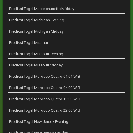
Prediksi Togel Massachusetts Midday
Prediksi Togel Michigan Evening
Prediksi Togel Michigan Midday
Prediksi Togel Miramar
Prediksi Togel Missouri Evening
Prediksi Togel Missouri Midday
Prediksi Togel Morocco Quatro 01:01 WIB
Prediksi Togel Morocco Quatro 04:00 WIB
Prediksi Togel Morocco Quatro 19:00 WIB
Prediksi Togel Morocco Quatro 22:00 WIB
Prediksi Togel New Jersey Evening
Prediksi Togel New Jersey Midday