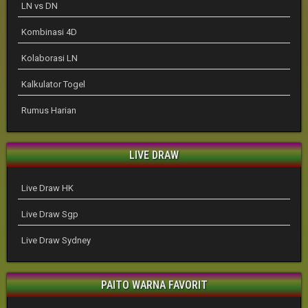
LN vs DN
Kombinasi 4D
Kolaborasi LN
Kalkulator Togel
Rumus Harian
LIVE DRAW
Live Draw HK
Live Draw Sgp
Live Draw Sydney
PAITO WARNA FAVORIT