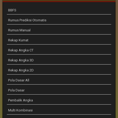
BBFS
Rumus Prediksi Otomatis
Rumus Manual
Rekap Kumat
Rekap Angka CT
Rekap Angka 3D
Rekap Angka 2D
Pola Dasar All
Pola Dasar
Pembalik Angka
Multi Kombinasi