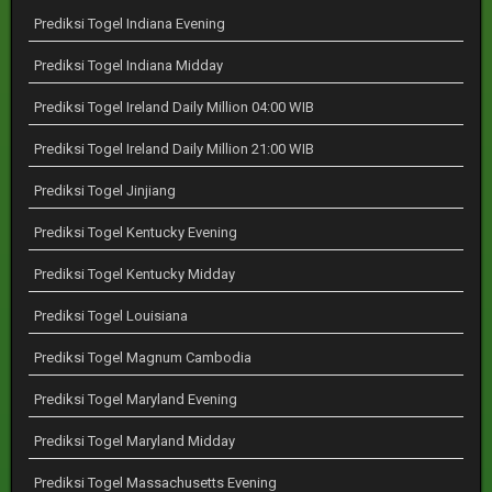
Prediksi Togel Indiana Evening
Prediksi Togel Indiana Midday
Prediksi Togel Ireland Daily Million 04:00 WIB
Prediksi Togel Ireland Daily Million 21:00 WIB
Prediksi Togel Jinjiang
Prediksi Togel Kentucky Evening
Prediksi Togel Kentucky Midday
Prediksi Togel Louisiana
Prediksi Togel Magnum Cambodia
Prediksi Togel Maryland Evening
Prediksi Togel Maryland Midday
Prediksi Togel Massachusetts Evening