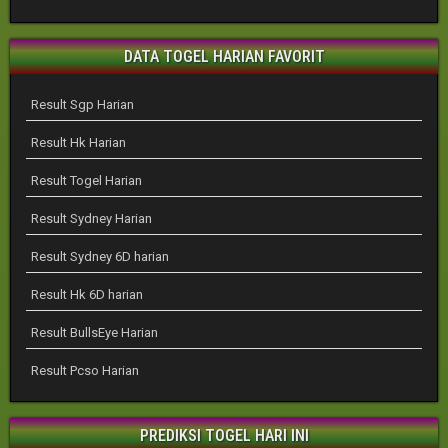
DATA TOGEL HARIAN FAVORIT
Result Sgp Harian
Result Hk Harian
Result Togel Harian
Result Sydney Harian
Result Sydney 6D harian
Result Hk 6D harian
Result BullsEye Harian
Result Pcso Harian
PREDIKSI TOGEL HARI INI