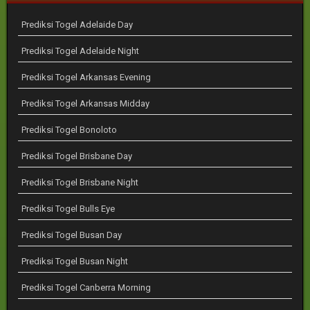
Prediksi Togel Adelaide Day
Prediksi Togel Adelaide Night
Prediksi Togel Arkansas Evening
Prediksi Togel Arkansas Midday
Prediksi Togel Bonoloto
Prediksi Togel Brisbane Day
Prediksi Togel Brisbane Night
Prediksi Togel Bulls Eye
Prediksi Togel Busan Day
Prediksi Togel Busan Night
Prediksi Togel Canberra Morning