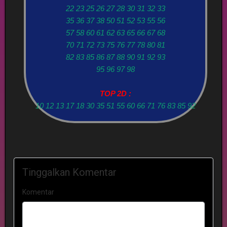
22 23 25 26 27 28 30 31 32 33
35 36 37 38 50 51 52 53 55 56
57 58 60 61 62 63 65 66 67 68
70 71 72 73 75 76 77 78 80 81
82 83 85 86 87 88 90 91 92 93
95 96 97 98
TOP 2D :
10 12 13 17 18 30 35 51 55 60 66 71 76 83 85 92
Tinggalkan Komentar
Komentar