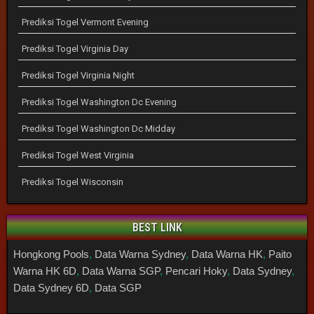
Prediksi Togel Vermont Evening
Prediksi Togel Virginia Day
Prediksi Togel Virginia Night
Prediksi Togel Washington Dc Evening
Prediksi Togel Washington Dc Midday
Prediksi Togel West Virginia
Prediksi Togel Wisconsin
BEST LINK
Hongkong Pools
,
Data Warna Sydney
,
Data Warna HK
,
Paito
Warna HK 6D
,
Data Warna SGP
,
Pencari Hoky
,
Data Sydney
,
Data Sydney 6D
,
Data SGP