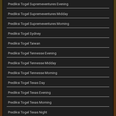
Prediksi Togel Supremeventures Evening
Prediksi Togel Supremeventures Midday
Prediksi Togel Supremeventures Morning
Prediksi Togel Sydney
Prediksi Togel Taiwan
Prediksi Togel Tennesse Evening
Prediksi Togel Tennesse Midday
Prediksi Togel Tennesse Morning
Prediksi Togel Texas Day
Prediksi Togel Texas Evening
Prediksi Togel Texas Morning
Prediksi Togel Texas Night