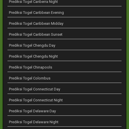
Prediksi Togel Canberra Night
Prediksi Togel Caribbean Evening
Prediksi Togel Caribbean Midday
Prediksi Togel Caribbean Sunset
Prediksi Togel Chengdu Day
Prediksi Togel Chengdu Night
Prediksi Togel Chinapools
Prediksi Togel Colombus
Prediksi Togel Connecticut Day
Prediksi Togel Connecticut Night
Prediksi Togel Delaware Day
Prediksi Togel Delaware Night