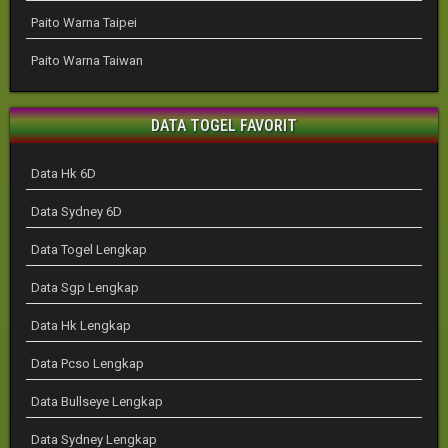
Paito Warna Taipei
Paito Warna Taiwan
DATA TOGEL FAVORIT
Data Hk 6D
Data Sydney 6D
Data Togel Lengkap
Data Sgp Lengkap
Data Hk Lengkap
Data Pcso Lengkap
Data Bullseye Lengkap
Data Sydney Lengkap