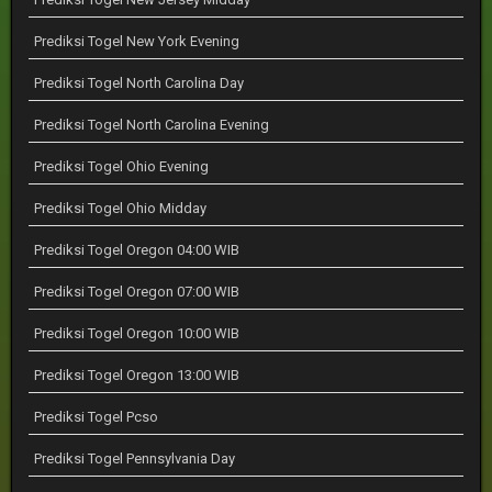
Prediksi Togel New York Evening
Prediksi Togel North Carolina Day
Prediksi Togel North Carolina Evening
Prediksi Togel Ohio Evening
Prediksi Togel Ohio Midday
Prediksi Togel Oregon 04:00 WIB
Prediksi Togel Oregon 07:00 WIB
Prediksi Togel Oregon 10:00 WIB
Prediksi Togel Oregon 13:00 WIB
Prediksi Togel Pcso
Prediksi Togel Pennsylvania Day