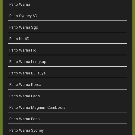
Paito Warna
Paito Sydney 6D
Paito Warna Sgp
Paito Hk 6D
Paito Warna Hk
Paito Warna Lengkap
Paito Warna BullsEye
Paito Warna Korea
Paito Warna Laos
Paito Warna Magnum Cambodia
Paito Warna Pcso
Paito Warna Sydney