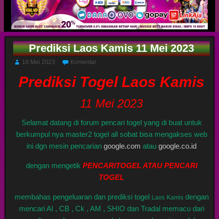
Prediksi Laos Kamis 11 Mei 2023
10 Mei 2023
Komentar
Prediksi Togel Laos Kamis
11 Mei 2023
Selamat datang di forum pencari togel yang di buat untuk
berkumpul nya master2 togel all sobat bisa mengakses web
ini dgn mesin pencarian
google.com
atau
google.co.id
dengan mengetik
PENCARITOGEL ATAU PENCARI
TOGEL
membahas pengeluaran dan prediksi togel
dengan
Laos
Kamis
mencari AI , CB , Ck , AM , SHIO dan Tradal memacu dari