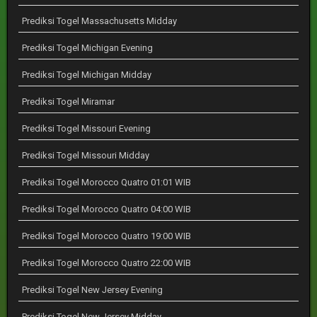
Prediksi Togel Massachusetts Midday
Prediksi Togel Michigan Evening
Prediksi Togel Michigan Midday
Prediksi Togel Miramar
Prediksi Togel Missouri Evening
Prediksi Togel Missouri Midday
Prediksi Togel Morocco Quatro 01:01 WIB
Prediksi Togel Morocco Quatro 04:00 WIB
Prediksi Togel Morocco Quatro 19:00 WIB
Prediksi Togel Morocco Quatro 22:00 WIB
Prediksi Togel New Jersey Evening
Prediksi Togel New Jersey Midday