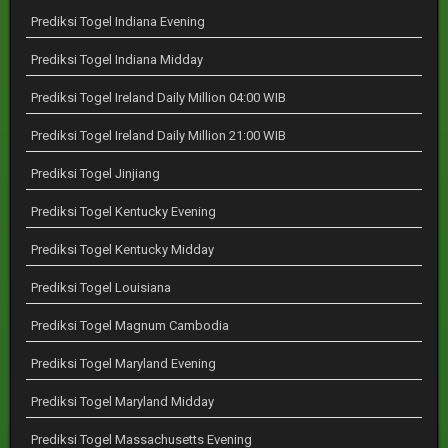
Prediksi Togel Indiana Evening
Prediksi Togel Indiana Midday
Prediksi Togel Ireland Daily Million 04:00 WIB
Prediksi Togel Ireland Daily Million 21:00 WIB
Prediksi Togel Jinjiang
Prediksi Togel Kentucky Evening
Prediksi Togel Kentucky Midday
Prediksi Togel Louisiana
Prediksi Togel Magnum Cambodia
Prediksi Togel Maryland Evening
Prediksi Togel Maryland Midday
Prediksi Togel Massachusetts Evening