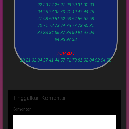
22 23 24 25 27 28 30 31 32 33
34 35 37 38 40 41 42 43 44 45
47 48 50 51 52 53 54 55 57 58
70 71 72 73 74 75 77 78 80 81
82 83 84 85 87 88 90 91 92 93
94 95 97 98
TOP 2D :
18 21 32 34 37 41 44 57 71 73 81 82 84 92 94 95
Tinggalkan Komentar
Komentar