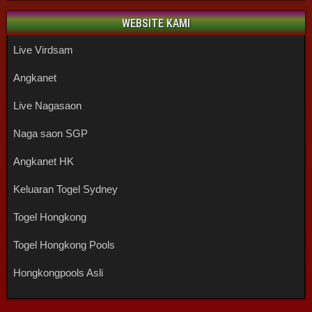
WEBSITE KAMI
Live Virdsam
Angkanet
Live Nagasaon
Naga saon SGP
Angkanet HK
Keluaran Togel Sydney
Togel Hongkong
Togel Hongkong Pools
Hongkongpools Asli