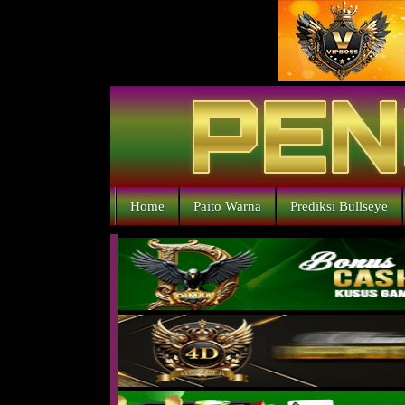
Home
Paito Warna
Prediksi Bullseye