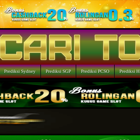
Prediksi Sydney
Prediksi SGP
Prediksi PCSO
Prediksi 