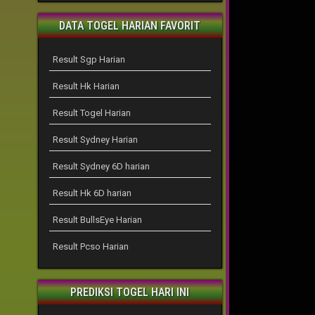
DATA TOGEL HARIAN FAVORIT
Result Sgp Harian
Result Hk Harian
Result Togel Harian
Result Sydney Harian
Result Sydney 6D harian
Result Hk 6D harian
Result BullsEye Harian
Result Pcso Harian
PREDIKSI TOGEL HARI INI