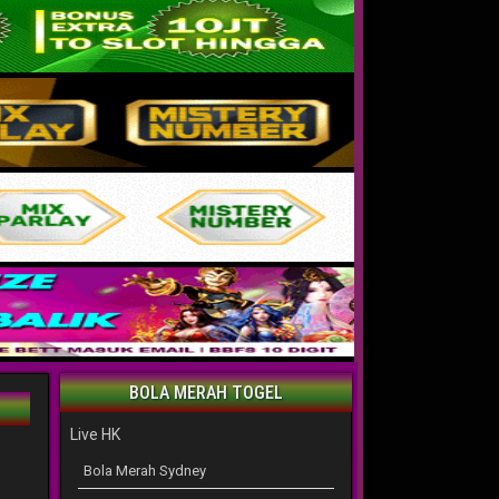
BOLA MERAH TOGEL
Live HK
Bola Merah Sydney