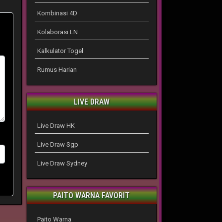
Kombinasi 4D
Kolaborasi LN
Kalkulator Togel
Rumus Harian
LIVE DRAW
Live Draw HK
Live Draw Sgp
Live Draw Sydney
PAITO WARNA FAVORIT
Paito Warna