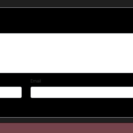
Email