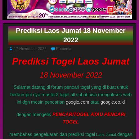
Prediksi Laos Jumat 18 November
2022
17 November 2022
Komentar
Prediksi Togel Laos Jumat
18 November 2022
Selamat datang di forum pencari togel yang di buat untuk
berkumpul nya master2 togel all sobat bisa mengakses web
ini dgn mesin pencarian
google.com
atau
google.co.id
dengan mengetik
PENCARITOGEL ATAU PENCARI
TOGEL
membahas pengeluaran dan prediksi togel
dengan
Laos
Jumat