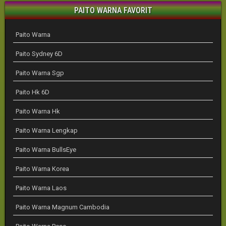
PAITO WARNA FAVORIT
Paito Warna
Paito Sydney 6D
Paito Warna Sgp
Paito Hk 6D
Paito Warna Hk
Paito Warna Lengkap
Paito Warna BullsEye
Paito Warna Korea
Paito Warna Laos
Paito Warna Magnum Cambodia