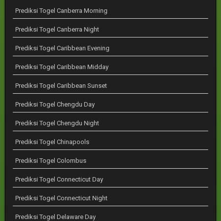
Prediksi Togel Canberra Morning
Prediksi Togel Canberra Night
Prediksi Togel Caribbean Evening
Prediksi Togel Caribbean Midday
Prediksi Togel Caribbean Sunset
Prediksi Togel Chengdu Day
Prediksi Togel Chengdu Night
Prediksi Togel Chinapools
Prediksi Togel Colombus
Prediksi Togel Connecticut Day
Prediksi Togel Connecticut Night
Prediksi Togel Delaware Day