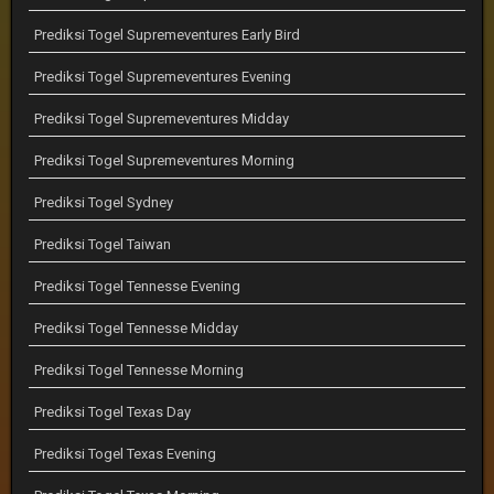
Prediksi Togel Supremeventures Early Bird
Prediksi Togel Supremeventures Evening
Prediksi Togel Supremeventures Midday
Prediksi Togel Supremeventures Morning
Prediksi Togel Sydney
Prediksi Togel Taiwan
Prediksi Togel Tennesse Evening
Prediksi Togel Tennesse Midday
Prediksi Togel Tennesse Morning
Prediksi Togel Texas Day
Prediksi Togel Texas Evening