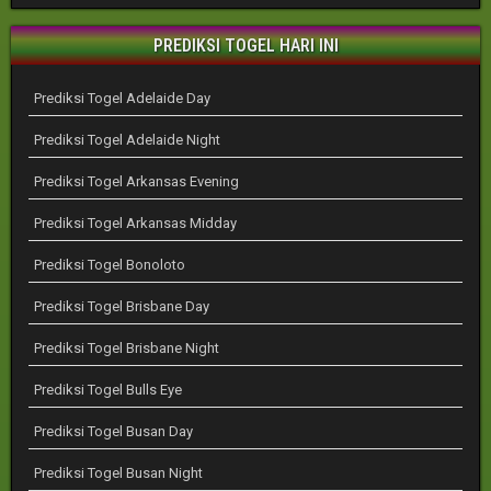
PREDIKSI TOGEL HARI INI
Prediksi Togel Adelaide Day
Prediksi Togel Adelaide Night
Prediksi Togel Arkansas Evening
Prediksi Togel Arkansas Midday
Prediksi Togel Bonoloto
Prediksi Togel Brisbane Day
Prediksi Togel Brisbane Night
Prediksi Togel Bulls Eye
Prediksi Togel Busan Day
Prediksi Togel Busan Night