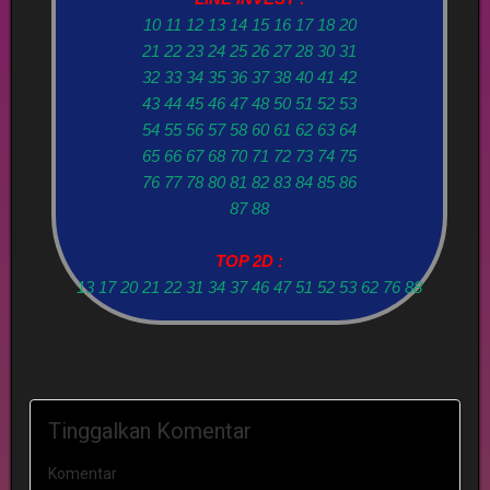
10 11 12 13 14 15 16 17 18 20
21 22 23 24 25 26 27 28 30 31
32 33 34 35 36 37 38 40 41 42
43 44 45 46 47 48 50 51 52 53
54 55 56 57 58 60 61 62 63 64
65 66 67 68 70 71 72 73 74 75
76 77 78 80 81 82 83 84 85 86
87 88
TOP 2D :
13 17 20 21 22 31 34 37 46 47 51 52 53 62 76 88
Tinggalkan Komentar
Komentar