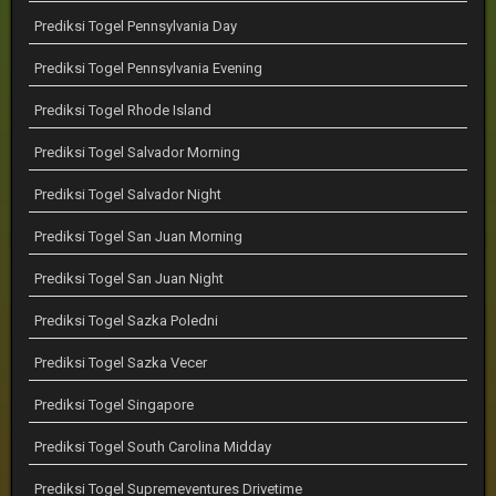
Prediksi Togel Pennsylvania Day
Prediksi Togel Pennsylvania Evening
Prediksi Togel Rhode Island
Prediksi Togel Salvador Morning
Prediksi Togel Salvador Night
Prediksi Togel San Juan Morning
Prediksi Togel San Juan Night
Prediksi Togel Sazka Poledni
Prediksi Togel Sazka Vecer
Prediksi Togel Singapore
Prediksi Togel South Carolina Midday
Prediksi Togel Supremeventures Drivetime