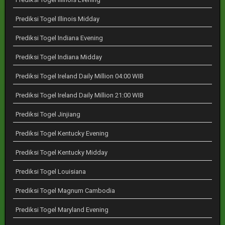
Prediksi Togel Illinois Midday
Prediksi Togel Indiana Evening
Prediksi Togel Indiana Midday
Prediksi Togel Ireland Daily Million 04:00 WIB
Prediksi Togel Ireland Daily Million 21:00 WIB
Prediksi Togel Jinjiang
Prediksi Togel Kentucky Evening
Prediksi Togel Kentucky Midday
Prediksi Togel Louisiana
Prediksi Togel Magnum Cambodia
Prediksi Togel Maryland Evening