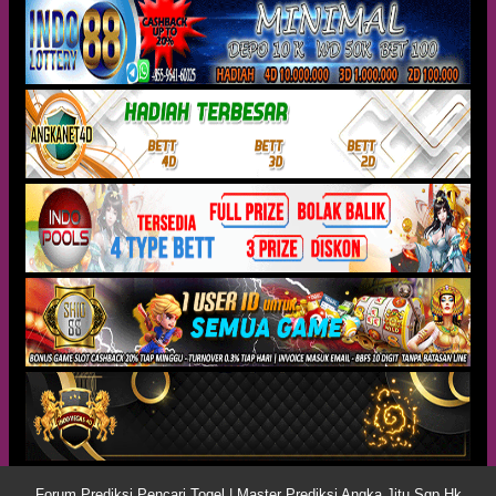
Forum Prediksi Pencari Togel | Master Prediksi Angka Jitu Sgp Hk