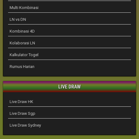
Multi Kombinasi
LN vs DN
Kombinasi 4D
Kolaborasi LN
Kalkulator Togel
Rumus Harian
LIVE DRAW
Live Draw HK
Live Draw Sgp
Live Draw Sydney