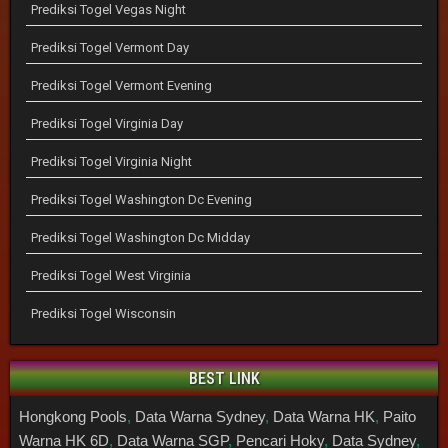
Prediksi Togel Vegas Night
Prediksi Togel Vermont Day
Prediksi Togel Vermont Evening
Prediksi Togel Virginia Day
Prediksi Togel Virginia Night
Prediksi Togel Washington Dc Evening
Prediksi Togel Washington Dc Midday
Prediksi Togel West Virginia
Prediksi Togel Wisconsin
BEST LINK
Hongkong Pools
,
Data Warna Sydney
,
Data Warna HK
,
Paito
Warna HK 6D
,
Data Warna SGP
,
Pencari Hoky
,
Data Sydney
,