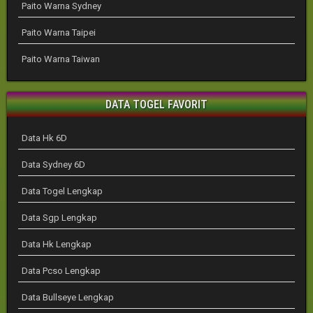
Paito Warna Sydney
Paito Warna Taipei
Paito Warna Taiwan
DATA TOGEL FAVORIT
Data Hk 6D
Data Sydney 6D
Data Togel Lengkap
Data Sgp Lengkap
Data Hk Lengkap
Data Pcso Lengkap
Data Bullseye Lengkap