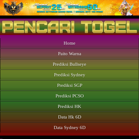
Home
Paito Warna
Prediksi Bullseye
Prediksi Sydney
Prediksi SGP
Prediksi PCSO
Prediksi HK
Data Hk 6D
Data Sydney 6D