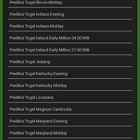
Prediksi Togel Illinois Midday
Prediksi Togel Indiana Evening
Prediksi Togel Indiana Midday
Prediksi Togel Ireland Daily Million 04:00 WIB
Prediksi Togel Ireland Daily Million 21:00 WIB
Prediksi Togel Jinjiang
Prediksi Togel Kentucky Evening
Prediksi Togel Kentucky Midday
Prediksi Togel Louisiana
Prediksi Togel Magnum Cambodia
Prediksi Togel Maryland Evening
Prediksi Togel Maryland Midday