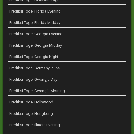
Prediksi Togel Florida Evening
Prediksi Togel Florida Midday
Prediksi Togel Georgia Evening
Prediksi Togel Georgia Midday
Prediksi Togel Georgia Night
Prediksi Togel Germany Plus5
Prediksi Togel Gwangju Day
Prediksi Togel Gwangju Morning
Prediksi Togel Hollywood
Prediksi Togel Hongkong
Prediksi Togel Illinois Evening