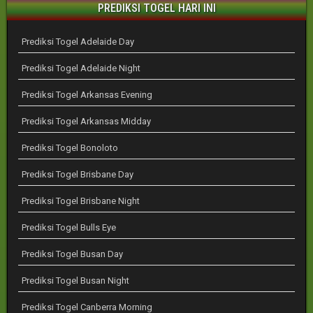
PREDIKSI TOGEL HARI INI
Prediksi Togel Adelaide Day
Prediksi Togel Adelaide Night
Prediksi Togel Arkansas Evening
Prediksi Togel Arkansas Midday
Prediksi Togel Bonoloto
Prediksi Togel Brisbane Day
Prediksi Togel Brisbane Night
Prediksi Togel Bulls Eye
Prediksi Togel Busan Day
Prediksi Togel Busan Night
Prediksi Togel Canberra Morning