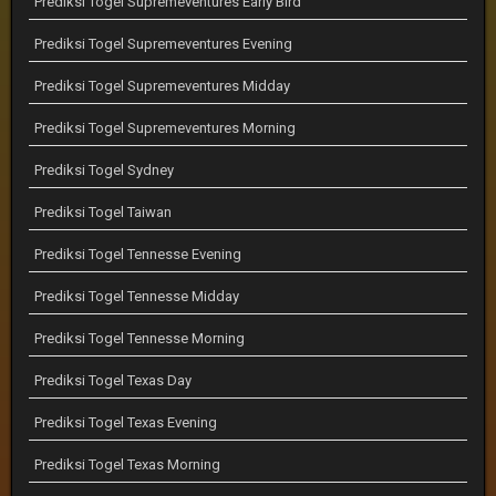
Prediksi Togel Supremeventures Early Bird
Prediksi Togel Supremeventures Evening
Prediksi Togel Supremeventures Midday
Prediksi Togel Supremeventures Morning
Prediksi Togel Sydney
Prediksi Togel Taiwan
Prediksi Togel Tennesse Evening
Prediksi Togel Tennesse Midday
Prediksi Togel Tennesse Morning
Prediksi Togel Texas Day
Prediksi Togel Texas Evening
Prediksi Togel Texas Morning