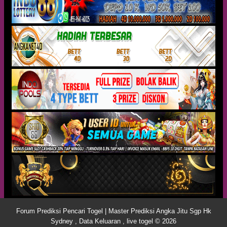
Forum Prediksi Pencari Togel | Master Prediksi Angka Jitu Sgp Hk
Sydney , Data Keluaran , live togel © 2026