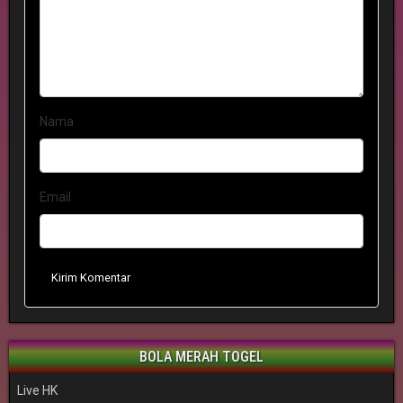
Nama
Email
Kirim Komentar
BOLA MERAH TOGEL
Live HK