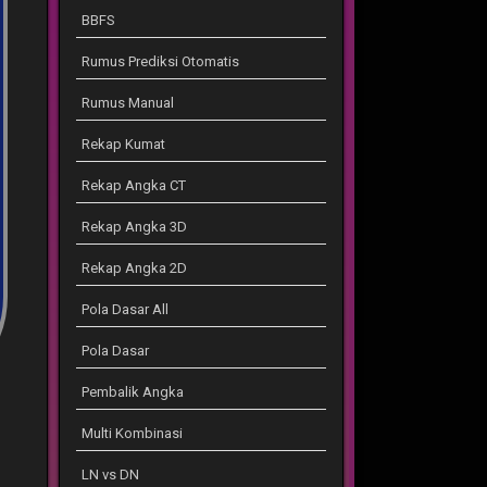
BBFS
Rumus Prediksi Otomatis
Rumus Manual
Rekap Kumat
Rekap Angka CT
Rekap Angka 3D
Rekap Angka 2D
Pola Dasar All
Pola Dasar
Pembalik Angka
Multi Kombinasi
LN vs DN