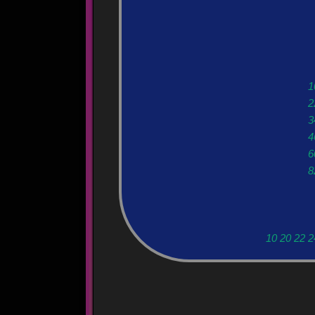
1
2
3
4
6
8
10 20 22 2