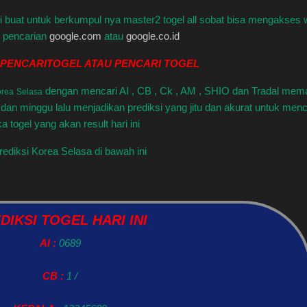
di buat untuk berkumpul nya master2 togel all sobat bisa mengakses
n pencarian
google.com
atau
google.co.id
k
PENCARITOGEL ATAU PENCARI TOGEL
dengan mencari AI , CB , Ck , AM , SHIO dan Tradal mem
rea
Selasa
an minggu lalu menjadikan prediksi yang jitu dan akurat untuk menc
a togel yang akan result hari ini
prediksi Korea Selasa di bawah ini
DIKSI TOGEL HARI INI
AI :
0689
CB :
1 /