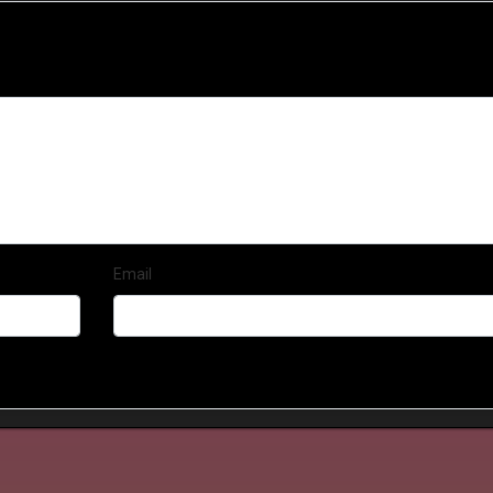
Email