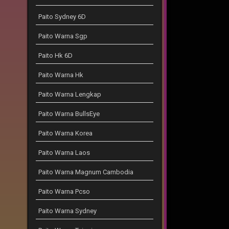
Paito Sydney 6D
Paito Warna Sgp
Paito Hk 6D
Paito Warna Hk
Paito Warna Lengkap
Paito Warna BullsEye
Paito Warna Korea
Paito Warna Laos
Paito Warna Magnum Cambodia
Paito Warna Pcso
Paito Warna Sydney