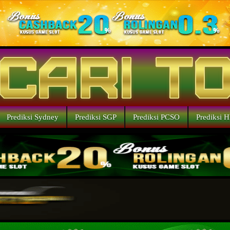
Prediksi Sydney
Prediksi SGP
Prediksi PCSO
Prediksi 