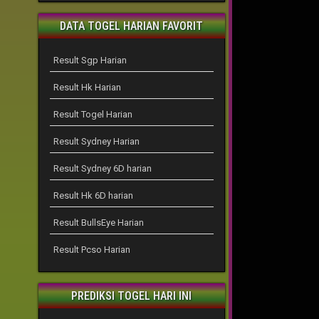
DATA TOGEL HARIAN FAVORIT
Result Sgp Harian
Result Hk Harian
Result Togel Harian
Result Sydney Harian
Result Sydney 6D harian
Result Hk 6D harian
Result BullsEye Harian
Result Pcso Harian
PREDIKSI TOGEL HARI INI