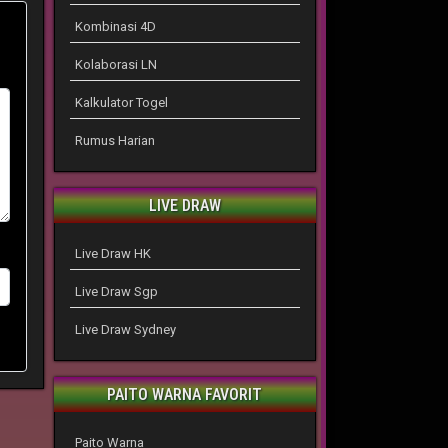
Kombinasi 4D
Kolaborasi LN
Kalkulator Togel
Rumus Harian
LIVE DRAW
Live Draw HK
Live Draw Sgp
Live Draw Sydney
PAITO WARNA FAVORIT
Paito Warna