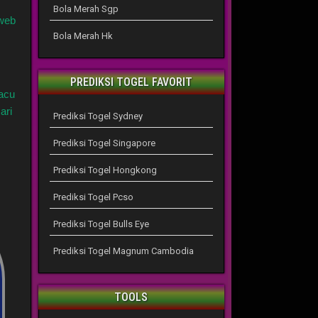
Bola Merah Sgp
 web
Bola Merah Hk
PREDIKSI TOGEL FAVORIT
acu
ari
Prediksi Togel Sydney
Prediksi Togel Singapore
Prediksi Togel Hongkong
Prediksi Togel Pcso
Prediksi Togel Bulls Eye
Prediksi Togel Magnum Cambodia
TOOLS