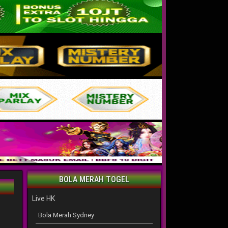
BOLA MERAH TOGEL
Live HK
Bola Merah Sydney