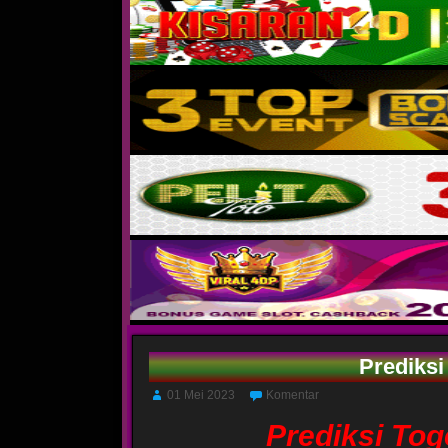
Prediksi
01 Mei 2023
Komentar
Prediksi To