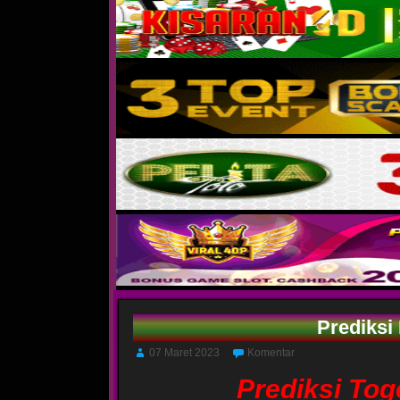
Prediksi
07 Maret 2023
Komentar
Prediksi To