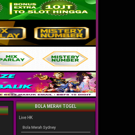
BOLA MERAH TOGEL
Live HK
Bola Merah Sydney