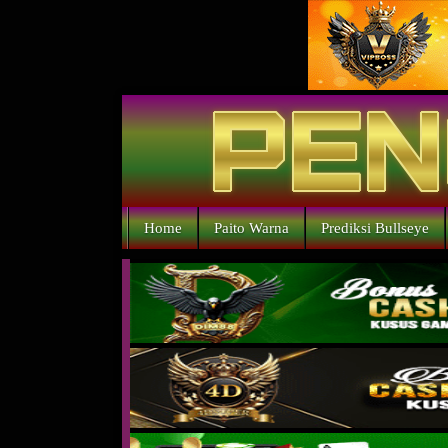
Home
Paito Warna
Prediksi Bullseye