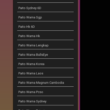
Paito Sydney 6D
Paito Warna Sgp
Paito Hk 6D
Paito Warna Hk
Paito Warna Lengkap
Paito Warna BullsEye
Paito Warna Korea
Paito Warna Laos
Paito Warna Magnum Cambodia
Paito Warna Pcso
Paito Warna Sydney