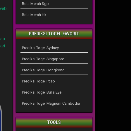
Bola Merah Sgp
 web
Bola Merah Hk
PREDIKSI TOGEL FAVORIT
acu
ari
Prediksi Togel Sydney
Prediksi Togel Singapore
Prediksi Togel Hongkong
Prediksi Togel Pcso
Prediksi Togel Bulls Eye
Prediksi Togel Magnum Cambodia
TOOLS