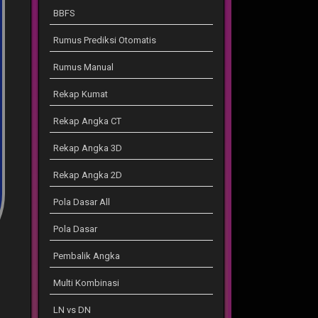
BBFS
Rumus Prediksi Otomatis
Rumus Manual
Rekap Kumat
Rekap Angka CT
Rekap Angka 3D
Rekap Angka 2D
Pola Dasar All
Pola Dasar
Pembalik Angka
Multi Kombinasi
LN vs DN