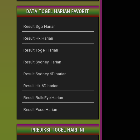
DATA TOGEL HARIAN FAVORIT
Result Sgp Harian
Result Hk Harian
Result Togel Harian
Result Sydney Harian
Result Sydney 6D harian
Result Hk 6D harian
Result BullsEye Harian
Result Pcso Harian
PREDIKSI TOGEL HARI INI