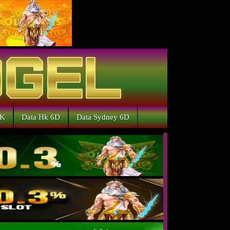
HK
Data Hk 6D
Data Sydney 6D