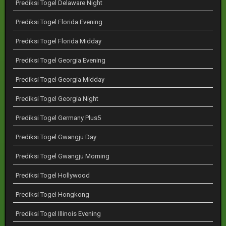
Prediksi Togel Delaware Night
Prediksi Togel Florida Evening
Prediksi Togel Florida Midday
Prediksi Togel Georgia Evening
Prediksi Togel Georgia Midday
Prediksi Togel Georgia Night
Prediksi Togel Germany Plus5
Prediksi Togel Gwangju Day
Prediksi Togel Gwangju Morning
Prediksi Togel Hollywood
Prediksi Togel Hongkong
Prediksi Togel Illinois Evening