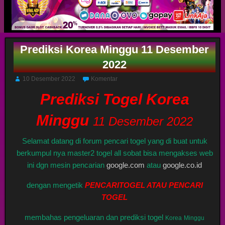
Prediksi Korea Minggu 11 Desember
2022
10 Desember 2022
Komentar
Prediksi Togel Korea
Minggu
11 Desember 2022
Selamat datang di forum pencari togel yang di buat untuk
berkumpul nya master2 togel all sobat bisa mengakses web
ini dgn mesin pencarian
google.com
atau
google.co.id
dengan mengetik
PENCARITOGEL ATAU PENCARI
TOGEL
membahas pengeluaran dan prediksi togel
Korea
Minggu