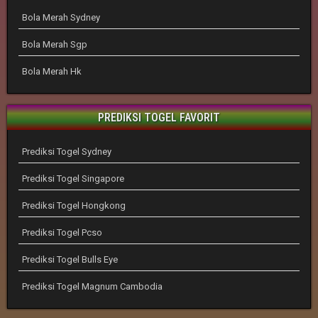
Bola Merah Sydney
Bola Merah Sgp
Bola Merah Hk
PREDIKSI TOGEL FAVORIT
Prediksi Togel Sydney
Prediksi Togel Singapore
Prediksi Togel Hongkong
Prediksi Togel Pcso
Prediksi Togel Bulls Eye
Prediksi Togel Magnum Cambodia