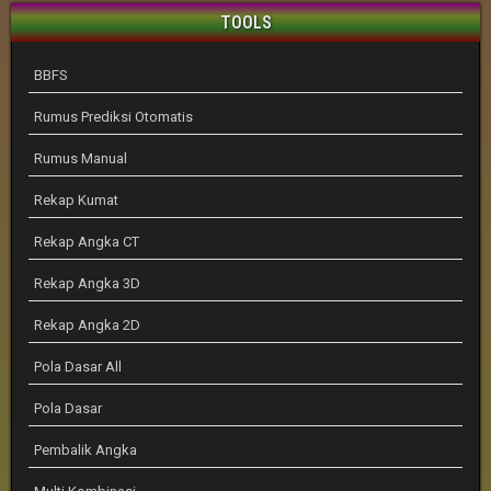
TOOLS
BBFS
Rumus Prediksi Otomatis
Rumus Manual
Rekap Kumat
Rekap Angka CT
Rekap Angka 3D
Rekap Angka 2D
Pola Dasar All
Pola Dasar
Pembalik Angka