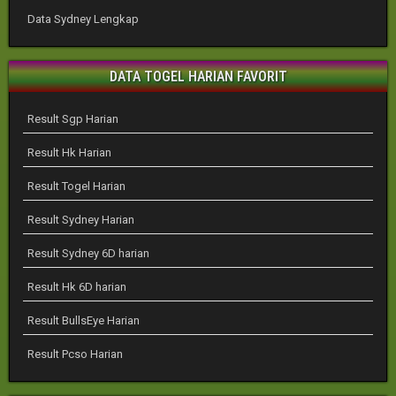
Data Sydney Lengkap
DATA TOGEL HARIAN FAVORIT
Result Sgp Harian
Result Hk Harian
Result Togel Harian
Result Sydney Harian
Result Sydney 6D harian
Result Hk 6D harian
Result BullsEye Harian
Result Pcso Harian