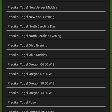
Prediksi Togel New Jersey Midday
Prediksi Togel New York Evening
Prediksi Togel North Carolina Day
Prediksi Togel North Carolina Evening
Prediksi Togel Ohio Evening
Prediksi Togel Ohio Midday
Prediksi Togel Oregon 04:00 WIB
Prediksi Togel Oregon 07:00 WIB
Prediksi Togel Oregon 10:00 WIB
Prediksi Togel Oregon 13:00 WIB
Prediksi Togel Pcso
Prediksi Togel Pennsylvania Day