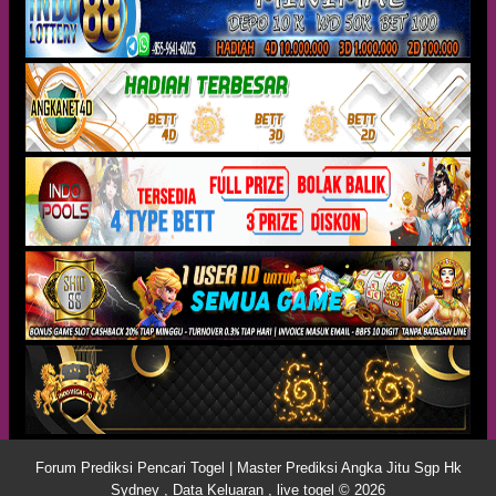
Forum Prediksi Pencari Togel | Master Prediksi Angka Jitu Sgp Hk
Sydney , Data Keluaran , live togel © 2026