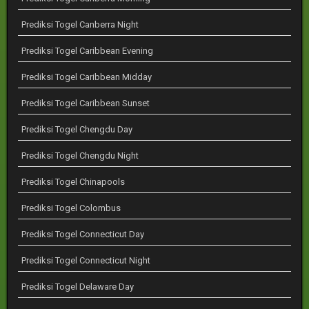
Prediksi Togel Canberra Night
Prediksi Togel Caribbean Evening
Prediksi Togel Caribbean Midday
Prediksi Togel Caribbean Sunset
Prediksi Togel Chengdu Day
Prediksi Togel Chengdu Night
Prediksi Togel Chinapools
Prediksi Togel Colombus
Prediksi Togel Connecticut Day
Prediksi Togel Connecticut Night
Prediksi Togel Delaware Day