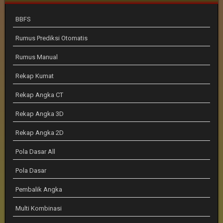
BBFS
Rumus Prediksi Otomatis
Rumus Manual
Rekap Kumat
Rekap Angka CT
Rekap Angka 3D
Rekap Angka 2D
Pola Dasar All
Pola Dasar
Pembalik Angka
Multi Kombinasi