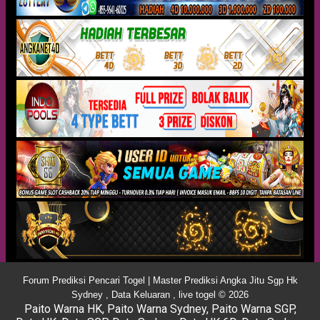
Forum Prediksi Pencari Togel | Master Prediksi Angka Jitu Sgp Hk
Sydney , Data Keluaran , live togel © 2026
Paito Warna HK
,
Paito Warna Sydney
,
Paito Warna SGP
,