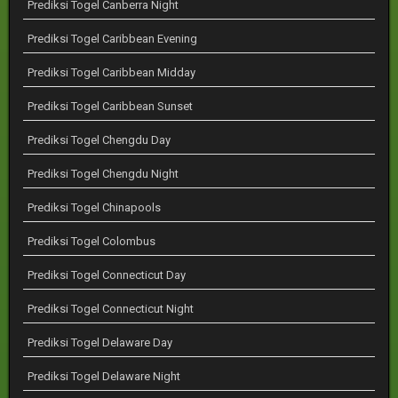
Prediksi Togel Canberra Night
Prediksi Togel Caribbean Evening
Prediksi Togel Caribbean Midday
Prediksi Togel Caribbean Sunset
Prediksi Togel Chengdu Day
Prediksi Togel Chengdu Night
Prediksi Togel Chinapools
Prediksi Togel Colombus
Prediksi Togel Connecticut Day
Prediksi Togel Connecticut Night
Prediksi Togel Delaware Day
Prediksi Togel Delaware Night