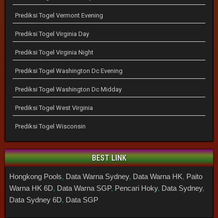
Prediksi Togel Vermont Evening
Prediksi Togel Virginia Day
Prediksi Togel Virginia Night
Prediksi Togel Washington Dc Evening
Prediksi Togel Washington Dc Midday
Prediksi Togel West Virginia
Prediksi Togel Wisconsin
BEST LINK
Hongkong Pools
,
Data Warna Sydney
,
Data Warna HK
,
Paito
Warna HK 6D
,
Data Warna SGP
,
Pencari Hoky
,
Data Sydney
,
Data Sydney 6D
,
Data SGP