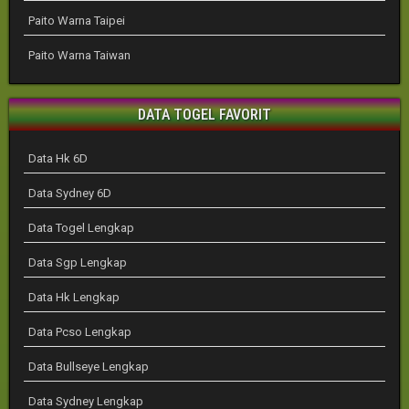
Paito Warna Taipei
Paito Warna Taiwan
DATA TOGEL FAVORIT
Data Hk 6D
Data Sydney 6D
Data Togel Lengkap
Data Sgp Lengkap
Data Hk Lengkap
Data Pcso Lengkap
Data Bullseye Lengkap
Data Sydney Lengkap