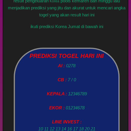
result pengeluaran
pools kemaren dan minggu lalu
Korea
menjadikan prediksi yang jitu dan akurat untuk mencari angka
togel yang akan result hari ini
ikuti prediksi Korea Jumat di bawah ini
PREDIKSI TOGEL HARI INI
AI :
0278
CB :
7 / 0
KEPALA :
12346789
EKOR :
01234678
LINE INVEST :
10 11 12 13 14 16 17 18 20 21