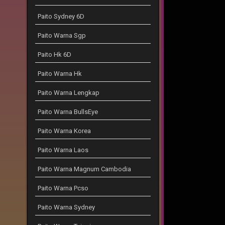
Paito Sydney 6D
Paito Warna Sgp
Paito Hk 6D
Paito Warna Hk
Paito Warna Lengkap
Paito Warna BullsEye
Paito Warna Korea
Paito Warna Laos
Paito Warna Magnum Cambodia
Paito Warna Pcso
Paito Warna Sydney