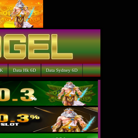
HK
Data Hk 6D
Data Sydney 6D