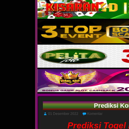
Prediksi K
01 Desember 2022
Komentar
Prediksi Toge