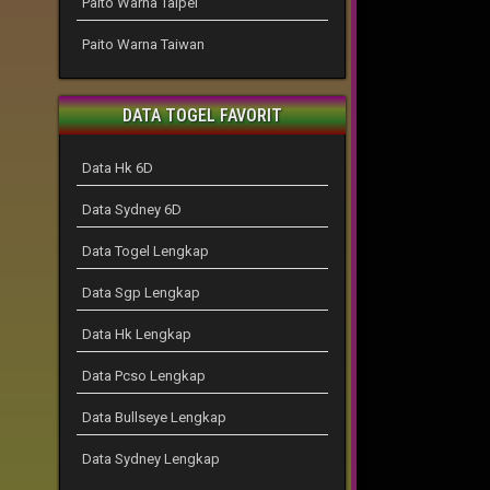
Paito Warna Taipei
Paito Warna Taiwan
DATA TOGEL FAVORIT
Data Hk 6D
Data Sydney 6D
Data Togel Lengkap
Data Sgp Lengkap
Data Hk Lengkap
Data Pcso Lengkap
Data Bullseye Lengkap
Data Sydney Lengkap