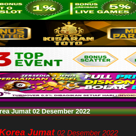
orea Jumat 02 Desember 2022
l Korea Jumat
02 Desember 2022