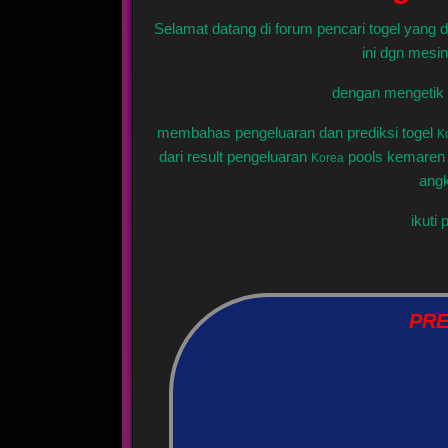
Selamat datang di forum pencari togel yang 
ini dgn mesi
dengan mengeti
membahas pengeluaran dan prediksi togel
K
dari result pengeluaran
pools kemaren d
Korea
angk
ikuti
PRE