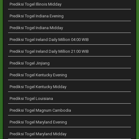
Prediksi Togel Illinois Midday
Prediksi Togel Indiana Evening
Prediksi Togel Indiana Midday
Prediksi Togel Ireland Daily Million 04:00 WIB
Prediksi Togel Ireland Daily Million 21:00 WIB
Prediksi Togel Jinjiang
Prediksi Togel Kentucky Evening
Prediksi Togel Kentucky Midday
Prediksi Togel Louisiana
Prediksi Togel Magnum Cambodia
Prediksi Togel Maryland Evening
Prediksi Togel Maryland Midday