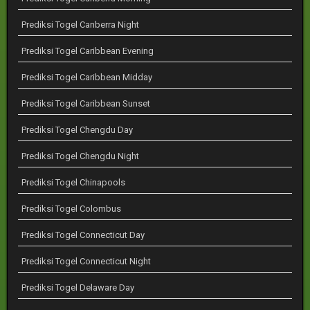
Prediksi Togel Canberra Night
Prediksi Togel Caribbean Evening
Prediksi Togel Caribbean Midday
Prediksi Togel Caribbean Sunset
Prediksi Togel Chengdu Day
Prediksi Togel Chengdu Night
Prediksi Togel Chinapools
Prediksi Togel Colombus
Prediksi Togel Connecticut Day
Prediksi Togel Connecticut Night
Prediksi Togel Delaware Day