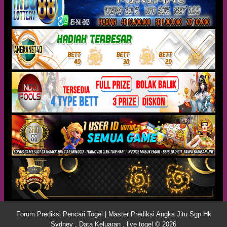
Forum Prediksi Pencari Togel | Master Prediksi Angka Jitu Sgp Hk
Sydney , Data Keluaran , live togel © 2026