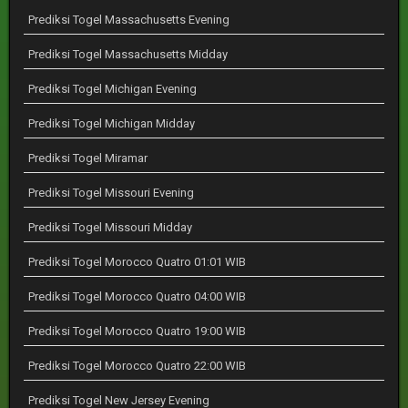
Prediksi Togel Massachusetts Evening
Prediksi Togel Massachusetts Midday
Prediksi Togel Michigan Evening
Prediksi Togel Michigan Midday
Prediksi Togel Miramar
Prediksi Togel Missouri Evening
Prediksi Togel Missouri Midday
Prediksi Togel Morocco Quatro 01:01 WIB
Prediksi Togel Morocco Quatro 04:00 WIB
Prediksi Togel Morocco Quatro 19:00 WIB
Prediksi Togel Morocco Quatro 22:00 WIB
Prediksi Togel New Jersey Evening