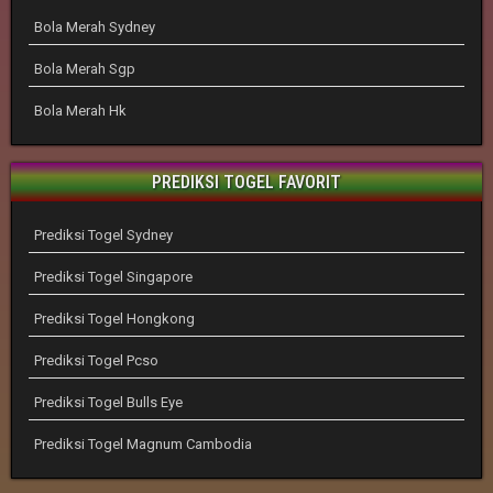
Bola Merah Sydney
Bola Merah Sgp
Bola Merah Hk
PREDIKSI TOGEL FAVORIT
Prediksi Togel Sydney
Prediksi Togel Singapore
Prediksi Togel Hongkong
Prediksi Togel Pcso
Prediksi Togel Bulls Eye
Prediksi Togel Magnum Cambodia