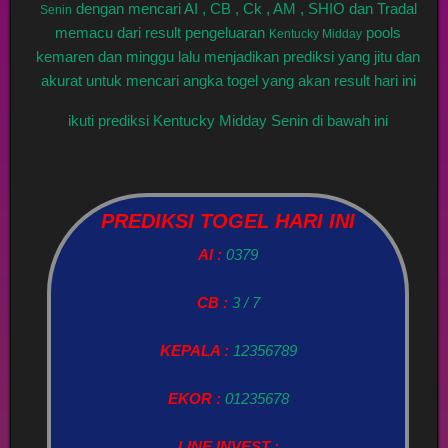
dengan mencari AI , CB , Ck , AM , SHIO dan Tradal
Senin
memacu dari result pengeluaran
pools
Kentucky Midday
kemaren dan minggu lalu menjadikan prediksi yang jitu dan
akurat untuk mencari angka togel yang akan result hari ini
ikuti prediksi Kentucky Midday Senin di bawah ini
PREDIKSI TOGEL HARI INI
AI :
0379
CB :
3 / 7
KEPALA :
12356789
EKOR :
01235678
LINE INVEST :