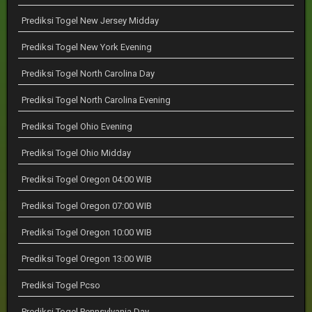
Prediksi Togel New Jersey Midday
Prediksi Togel New York Evening
Prediksi Togel North Carolina Day
Prediksi Togel North Carolina Evening
Prediksi Togel Ohio Evening
Prediksi Togel Ohio Midday
Prediksi Togel Oregon 04:00 WIB
Prediksi Togel Oregon 07:00 WIB
Prediksi Togel Oregon 10:00 WIB
Prediksi Togel Oregon 13:00 WIB
Prediksi Togel Pcso
Prediksi Togel Pennsylvania Day