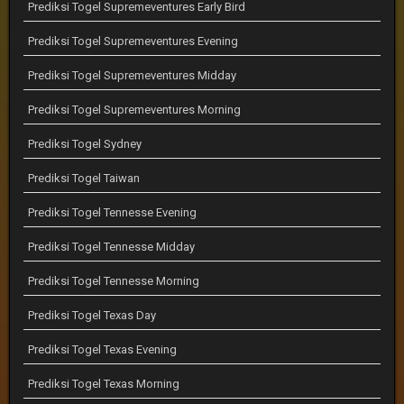
Prediksi Togel Supremeventures Early Bird
Prediksi Togel Supremeventures Evening
Prediksi Togel Supremeventures Midday
Prediksi Togel Supremeventures Morning
Prediksi Togel Sydney
Prediksi Togel Taiwan
Prediksi Togel Tennesse Evening
Prediksi Togel Tennesse Midday
Prediksi Togel Tennesse Morning
Prediksi Togel Texas Day
Prediksi Togel Texas Evening
Prediksi Togel Texas Morning