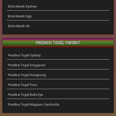
Bola Merah Sydney
Bola Merah Sgp
Bola Merah Hk
PREDIKSI TOGEL FAVORIT
Prediksi Togel Sydney
Prediksi Togel Singapore
Prediksi Togel Hongkong
Prediksi Togel Pcso
Prediksi Togel Bulls Eye
Prediksi Togel Magnum Cambodia