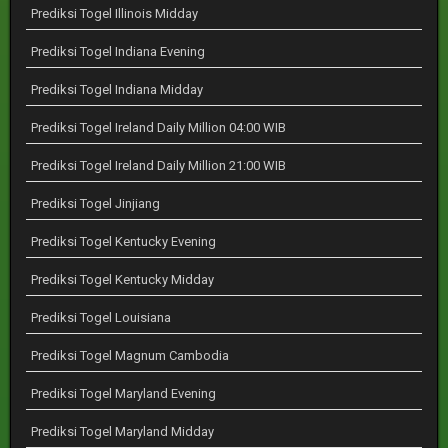
Prediksi Togel Illinois Midday
Prediksi Togel Indiana Evening
Prediksi Togel Indiana Midday
Prediksi Togel Ireland Daily Million 04:00 WIB
Prediksi Togel Ireland Daily Million 21:00 WIB
Prediksi Togel Jinjiang
Prediksi Togel Kentucky Evening
Prediksi Togel Kentucky Midday
Prediksi Togel Louisiana
Prediksi Togel Magnum Cambodia
Prediksi Togel Maryland Evening
Prediksi Togel Maryland Midday