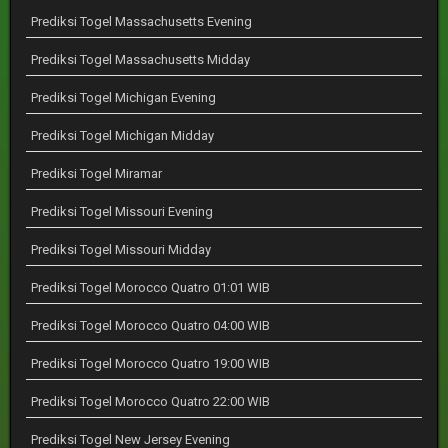
Prediksi Togel Massachusetts Evening
Prediksi Togel Massachusetts Midday
Prediksi Togel Michigan Evening
Prediksi Togel Michigan Midday
Prediksi Togel Miramar
Prediksi Togel Missouri Evening
Prediksi Togel Missouri Midday
Prediksi Togel Morocco Quatro 01:01 WIB
Prediksi Togel Morocco Quatro 04:00 WIB
Prediksi Togel Morocco Quatro 19:00 WIB
Prediksi Togel Morocco Quatro 22:00 WIB
Prediksi Togel New Jersey Evening