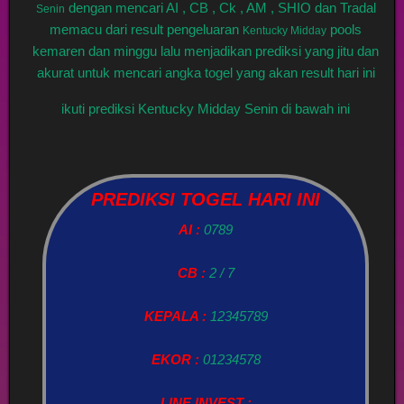
dengan mencari AI , CB , Ck , AM , SHIO dan Tradal
Senin
memacu dari result pengeluaran
pools
Kentucky Midday
kemaren dan minggu lalu menjadikan prediksi yang jitu dan
akurat untuk mencari angka togel yang akan result hari ini
ikuti prediksi Kentucky Midday Senin di bawah ini
PREDIKSI TOGEL HARI INI
AI :
0789
CB :
2 / 7
KEPALA :
12345789
EKOR :
01234578
LINE INVEST :