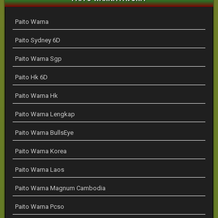
Paito Warna
Paito Sydney 6D
Paito Warna Sgp
Paito Hk 6D
Paito Warna Hk
Paito Warna Lengkap
Paito Warna BullsEye
Paito Warna Korea
Paito Warna Laos
Paito Warna Magnum Cambodia
Paito Warna Pcso