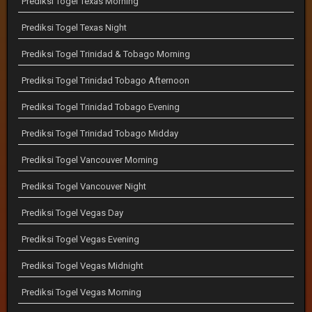
Prediksi Togel Texas Morning
Prediksi Togel Texas Night
Prediksi Togel Trinidad & Tobago Morning
Prediksi Togel Trinidad Tobago Afternoon
Prediksi Togel Trinidad Tobago Evening
Prediksi Togel Trinidad Tobago Midday
Prediksi Togel Vancouver Morning
Prediksi Togel Vancouver Night
Prediksi Togel Vegas Day
Prediksi Togel Vegas Evening
Prediksi Togel Vegas Midnight
Prediksi Togel Vegas Morning