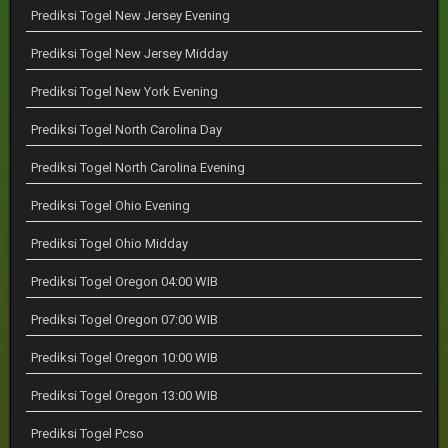
Prediksi Togel New Jersey Evening
Prediksi Togel New Jersey Midday
Prediksi Togel New York Evening
Prediksi Togel North Carolina Day
Prediksi Togel North Carolina Evening
Prediksi Togel Ohio Evening
Prediksi Togel Ohio Midday
Prediksi Togel Oregon 04:00 WIB
Prediksi Togel Oregon 07:00 WIB
Prediksi Togel Oregon 10:00 WIB
Prediksi Togel Oregon 13:00 WIB
Prediksi Togel Pcso