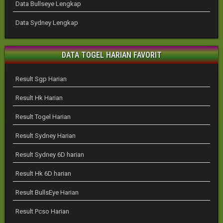
Data Bullseye Lengkap
Data Sydney Lengkap
DATA TOGEL HARIAN FAVORIT
Result Sgp Harian
Result Hk Harian
Result Togel Harian
Result Sydney Harian
Result Sydney 6D harian
Result Hk 6D harian
Result BullsEye Harian
Result Pcso Harian