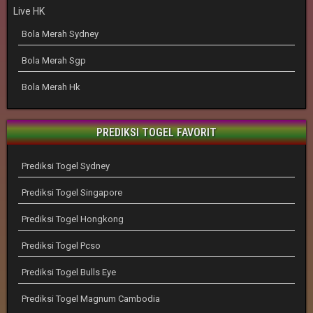
Live HK
Bola Merah Sydney
Bola Merah Sgp
Bola Merah Hk
PREDIKSI TOGEL FAVORIT
Prediksi Togel Sydney
Prediksi Togel Singapore
Prediksi Togel Hongkong
Prediksi Togel Pcso
Prediksi Togel Bulls Eye
Prediksi Togel Magnum Cambodia