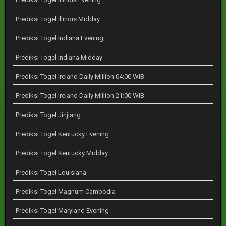
Prediksi Togel Illinois Midday
Prediksi Togel Indiana Evening
Prediksi Togel Indiana Midday
Prediksi Togel Ireland Daily Million 04:00 WIB
Prediksi Togel Ireland Daily Million 21:00 WIB
Prediksi Togel Jinjiang
Prediksi Togel Kentucky Evening
Prediksi Togel Kentucky Midday
Prediksi Togel Louisiana
Prediksi Togel Magnum Cambodia
Prediksi Togel Maryland Evening