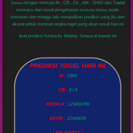
dengan mencari AI , CB , Ck , AM , SHIO dan Tradal
Selasa
memacu dari result pengeluaran
pools
Kentucky Midday
kemaren dan minggu lalu menjadikan prediksi yang jitu dan
akurat untuk mencari angka togel yang akan result hari ini
ikuti prediksi Kentucky Midday Selasa di bawah ini
PREDIKSI TOGEL HARI INI
AI :
1569
CB :
8 / 4
KEPALA :
123456789
EKOR :
12345678
LINE INVEST :