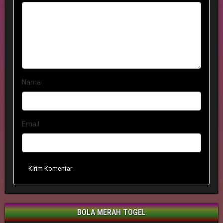
Nama
Email
Kirim Komentar
BOLA MERAH TOGEL