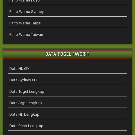
Paito Warna Pcso
Paito Warna Sydney
Paito Warna Taipei
Paito Warna Taiwan
DATA TOGEL FAVORIT
Data Hk 6D
Data Sydney 6D
Data Togel Lengkap
Data Sgp Lengkap
Data Hk Lengkap
Data Pcso Lengkap