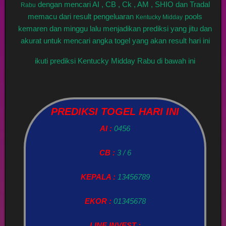
dengan mencari AI , CB , Ck , AM , SHIO dan Tradal
Rabu
memacu dari result pengeluaran
pools
Kentucky Midday
kemaren dan minggu lalu menjadikan prediksi yang jitu dan
akurat untuk mencari angka togel yang akan result hari ini
ikuti prediksi Kentucky Midday Rabu di bawah ini
PREDIKSI TOGEL HARI INI
AI :
0456
CB :
3 / 6
KEPALA :
13456789
EKOR :
01345678
LINE INVEST :