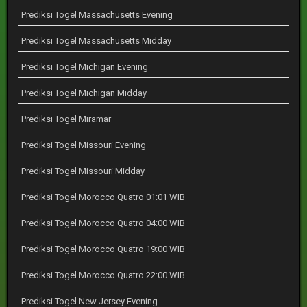
Prediksi Togel Massachusetts Evening
Prediksi Togel Massachusetts Midday
Prediksi Togel Michigan Evening
Prediksi Togel Michigan Midday
Prediksi Togel Miramar
Prediksi Togel Missouri Evening
Prediksi Togel Missouri Midday
Prediksi Togel Morocco Quatro 01:01 WIB
Prediksi Togel Morocco Quatro 04:00 WIB
Prediksi Togel Morocco Quatro 19:00 WIB
Prediksi Togel Morocco Quatro 22:00 WIB
Prediksi Togel New Jersey Evening