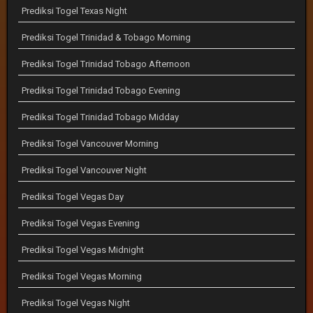
Prediksi Togel Texas Night
Prediksi Togel Trinidad & Tobago Morning
Prediksi Togel Trinidad Tobago Afternoon
Prediksi Togel Trinidad Tobago Evening
Prediksi Togel Trinidad Tobago Midday
Prediksi Togel Vancouver Morning
Prediksi Togel Vancouver Night
Prediksi Togel Vegas Day
Prediksi Togel Vegas Evening
Prediksi Togel Vegas Midnight
Prediksi Togel Vegas Morning
Prediksi Togel Vegas Night