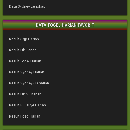
Data Sydney Lengkap
DATA TOGEL HARIAN FAVORIT
Result Sgp Harian
Result Hk Harian
Result Togel Harian
Result Sydney Harian
Result Sydney 6D harian
Result Hk 6D harian
Result BullsEye Harian
Result Pcso Harian