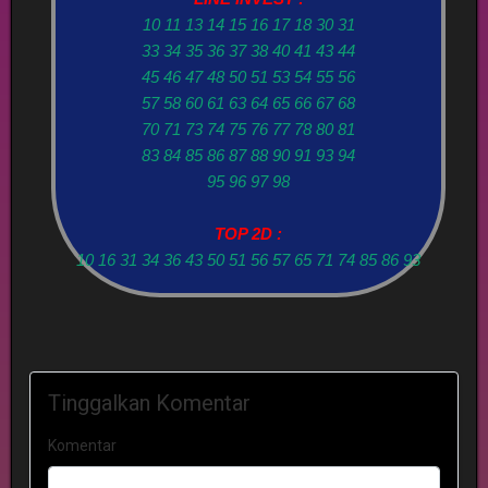
10 11 13 14 15 16 17 18 30 31
33 34 35 36 37 38 40 41 43 44
45 46 47 48 50 51 53 54 55 56
57 58 60 61 63 64 65 66 67 68
70 71 73 74 75 76 77 78 80 81
83 84 85 86 87 88 90 91 93 94
95 96 97 98
TOP 2D :
10 16 31 34 36 43 50 51 56 57 65 71 74 85 86 93
Tinggalkan Komentar
Komentar