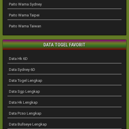
Paito Warna Sydney
Paito Warna Taipei
Paito Warna Taiwan
DATA TOGEL FAVORIT
Data Hk 6D
Data Sydney 6D
Data Togel Lengkap
Data Sgp Lengkap
Data Hk Lengkap
Data Pcso Lengkap
Data Bullseye Lengkap