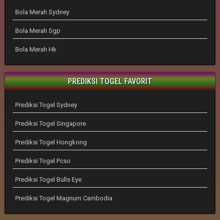
Bola Merah Sydney
Bola Merah Sgp
Bola Merah Hk
PREDIKSI TOGEL FAVORIT
Prediksi Togel Sydney
Prediksi Togel Singapore
Prediksi Togel Hongkong
Prediksi Togel Pcso
Prediksi Togel Bulls Eye
Prediksi Togel Magnum Cambodia