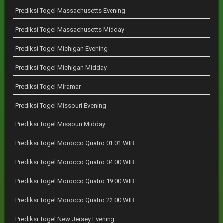
Prediksi Togel Massachusetts Evening
Prediksi Togel Massachusetts Midday
Prediksi Togel Michigan Evening
Prediksi Togel Michigan Midday
Prediksi Togel Miramar
Prediksi Togel Missouri Evening
Prediksi Togel Missouri Midday
Prediksi Togel Morocco Quatro 01:01 WIB
Prediksi Togel Morocco Quatro 04:00 WIB
Prediksi Togel Morocco Quatro 19:00 WIB
Prediksi Togel Morocco Quatro 22:00 WIB
Prediksi Togel New Jersey Evening