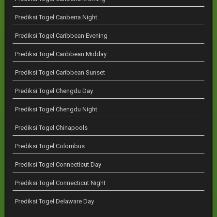
Prediksi Togel Canberra Night
Prediksi Togel Caribbean Evening
Prediksi Togel Caribbean Midday
Prediksi Togel Caribbean Sunset
Prediksi Togel Chengdu Day
Prediksi Togel Chengdu Night
Prediksi Togel Chinapools
Prediksi Togel Colombus
Prediksi Togel Connecticut Day
Prediksi Togel Connecticut Night
Prediksi Togel Delaware Day