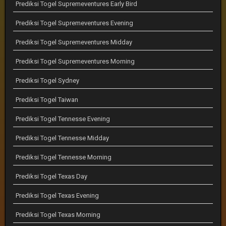
Prediksi Togel Supremeventures Early Bird
Prediksi Togel Supremeventures Evening
Prediksi Togel Supremeventures Midday
Prediksi Togel Supremeventures Morning
Prediksi Togel Sydney
Prediksi Togel Taiwan
Prediksi Togel Tennesse Evening
Prediksi Togel Tennesse Midday
Prediksi Togel Tennesse Morning
Prediksi Togel Texas Day
Prediksi Togel Texas Evening
Prediksi Togel Texas Morning