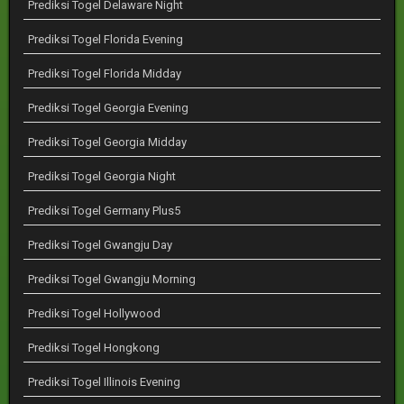
Prediksi Togel Delaware Night
Prediksi Togel Florida Evening
Prediksi Togel Florida Midday
Prediksi Togel Georgia Evening
Prediksi Togel Georgia Midday
Prediksi Togel Georgia Night
Prediksi Togel Germany Plus5
Prediksi Togel Gwangju Day
Prediksi Togel Gwangju Morning
Prediksi Togel Hollywood
Prediksi Togel Hongkong
Prediksi Togel Illinois Evening