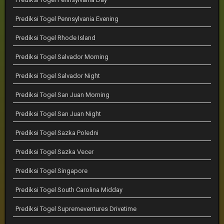
Prediksi Togel Pennsylvania Evening
Prediksi Togel Rhode Island
Prediksi Togel Salvador Morning
Prediksi Togel Salvador Night
Prediksi Togel San Juan Morning
Prediksi Togel San Juan Night
Prediksi Togel Sazka Poledni
Prediksi Togel Sazka Vecer
Prediksi Togel Singapore
Prediksi Togel South Carolina Midday
Prediksi Togel Supremeventures Drivetime