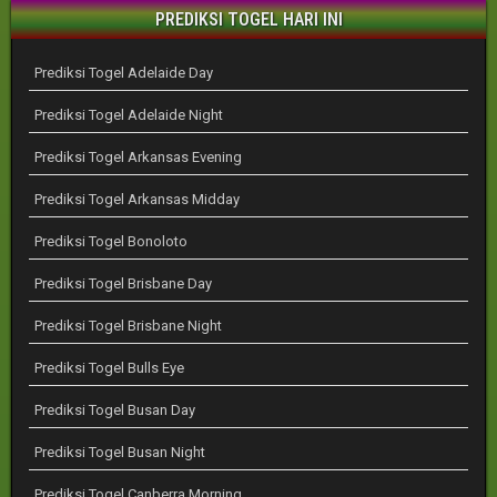
PREDIKSI TOGEL HARI INI
Prediksi Togel Adelaide Day
Prediksi Togel Adelaide Night
Prediksi Togel Arkansas Evening
Prediksi Togel Arkansas Midday
Prediksi Togel Bonoloto
Prediksi Togel Brisbane Day
Prediksi Togel Brisbane Night
Prediksi Togel Bulls Eye
Prediksi Togel Busan Day
Prediksi Togel Busan Night
Prediksi Togel Canberra Morning