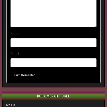
Nama
Email
Kirim Komentar
BOLA MERAH TOGEL
Live HK